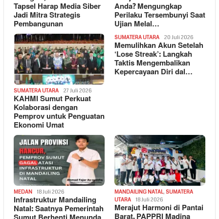
Tapsel Harap Media Siber
Anda? Mengungkap
Jadi Mitra Strategis
Perilaku Tersembunyi Saat
Pembangunan
Ujian Melal…
SUMATERA UTARA
20 Juli 2026
Memulihkan Akun Setelah
‘Lose Streak’: Langkah
Taktis Mengembalikan
Kepercayaan Diri dal…
SUMATERA UTARA
27 Juli 2026
KAHMI Sumut Perkuat
Kolaborasi dengan
Pemprov untuk Penguatan
Ekonomi Umat
MEDAN
18 Juli 2026
MANDAILING NATAL
,
SUMATERA
Infrastruktur Mandailing
UTARA
18 Juli 2026
Merajut Harmoni di Pantai
Natal: Saatnya Pemerintah
Barat, PAPPRI Madina
Sumut Berhenti Menunda