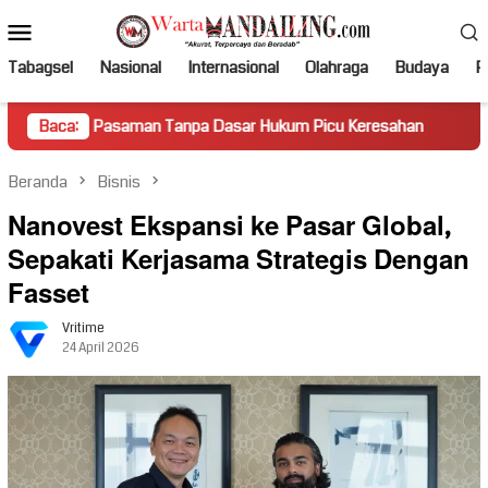
Loncat
Menu
ke
Mobile
konten
Tabagsel
Nasional
Internasional
Olahraga
Budaya
Po
asaman Tanpa Dasar Hukum Picu Keresahan
Baca:
Truk Miring H
Beranda
Bisnis
Nanovest Ekspansi ke Pasar Global,
Sepakati Kerjasama Strategis Dengan
Fasset
Vritime
24 April 2026