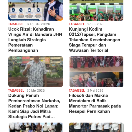
TABAGSEL
6 Agustus 2026
TABAGSEL
27 Juli 2026
Ucok Rizal: Kehadiran
Kunjungi Kodim
Wings Air di Bandara JHN
0212/Tapsel, Pangdam
Langkah Strategis
Tekankan Keseimbangan
Pemerataan
Siaga Tempur dan
Pembangunan
Wawasan Teritorial
TABAGSEL
20 Mei 2026
TABAGSEL
2 Mei 2026
Dukung Penuh
Filosofi dan Makna
Pemberantasan Narkoba,
Mendalam di Balik
Kedan Prabo Nol Lapan:
Manortor Parmasak pada
Kami Siap Jadi Mitra
Resepsi Pernikahan
Strategis Polres Pad…