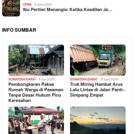
OPINI
5 Juni 2026
Ibu Pertiwi Menangis: Ketika Keadilan Ja…
INFO SUMBAR
SUMATERA BARAT
11 Juli 2026
SUMATERA BARAT
21 Juni 2026
Pembongkaran Paksa
Truk Miring Hambat Arus
Rumah Warga di Pasaman
Lalu Lintas di Jalan Panti–
Tanpa Dasar Hukum Picu
Simpang Empat
Keresahan