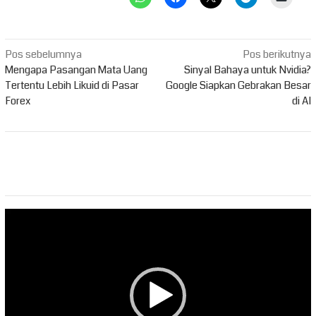
Navigasi
Pos sebelumnya
Pos berikutnya
pos
Mengapa Pasangan Mata Uang
Sinyal Bahaya untuk Nvidia?
Tertentu Lebih Likuid di Pasar
Google Siapkan Gebrakan Besar
Forex
di AI
Pemutar
Video