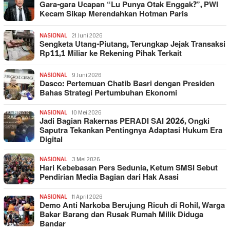
Gara-gara Ucapan “Lu Punya Otak Enggak?”, PWI
Kecam Sikap Merendahkan Hotman Paris
NASIONAL
21 Juni 2026
Sengketa Utang-Piutang, Terungkap Jejak Transaksi
Rp11,1 Miliar ke Rekening Pihak Terkait
NASIONAL
9 Juni 2026
Dasco: Pertemuan Chatib Basri dengan Presiden
Bahas Strategi Pertumbuhan Ekonomi
NASIONAL
10 Mei 2026
Jadi Bagian Rakernas PERADI SAI 2026, Ongki
Saputra Tekankan Pentingnya Adaptasi Hukum Era
Digital
NASIONAL
3 Mei 2026
Hari Kebebasan Pers Sedunia, Ketum SMSI Sebut
Pendirian Media Bagian dari Hak Asasi
NASIONAL
11 April 2026
Demo Anti Narkoba Berujung Ricuh di Rohil, Warga
Bakar Barang dan Rusak Rumah Milik Diduga
Bandar