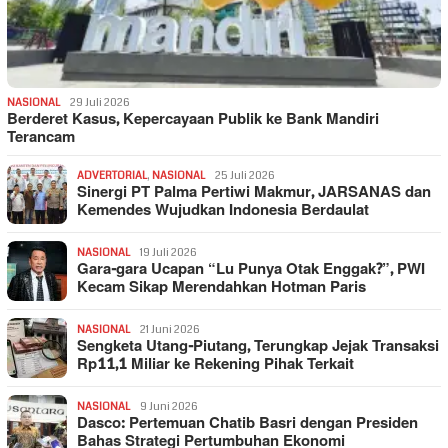
NASIONAL
29 Juli 2026
Berderet Kasus, Kepercayaan Publik ke Bank Mandiri
Terancam
ADVERTORIAL
,
NASIONAL
25 Juli 2026
Sinergi PT Palma Pertiwi Makmur, JARSANAS dan
Kemendes Wujudkan Indonesia Berdaulat
NASIONAL
19 Juli 2026
Gara-gara Ucapan “Lu Punya Otak Enggak?”, PWI
Kecam Sikap Merendahkan Hotman Paris
NASIONAL
21 Juni 2026
Sengketa Utang-Piutang, Terungkap Jejak Transaksi
Rp11,1 Miliar ke Rekening Pihak Terkait
NASIONAL
9 Juni 2026
Dasco: Pertemuan Chatib Basri dengan Presiden
Bahas Strategi Pertumbuhan Ekonomi