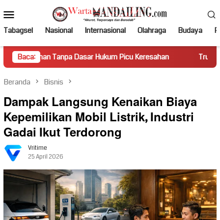
Loncat
Menu
ke
Mobile
konten
Tabagsel
Nasional
Internasional
Olahraga
Budaya
Po
Tanpa Dasar Hukum Picu Keresahan
Baca:
Truk Miring Hambat Ar
Beranda
Bisnis
Dampak Langsung Kenaikan Biaya
Kepemilikan Mobil Listrik, Industri
Gadai Ikut Terdorong
Vritime
25 April 2026