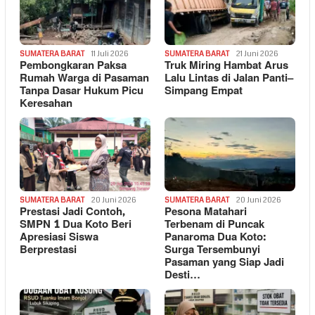
SUMATERA BARAT
11 Juli 2026
SUMATERA BARAT
21 Juni 2026
Pembongkaran Paksa
Truk Miring Hambat Arus
Rumah Warga di Pasaman
Lalu Lintas di Jalan Panti–
Tanpa Dasar Hukum Picu
Simpang Empat
Keresahan
SUMATERA BARAT
20 Juni 2026
SUMATERA BARAT
20 Juni 2026
Prestasi Jadi Contoh,
Pesona Matahari
SMPN 1 Dua Koto Beri
Terbenam di Puncak
Apresiasi Siswa
Panaroma Dua Koto:
Berprestasi
Surga Tersembunyi
Pasaman yang Siap Jadi
Desti…