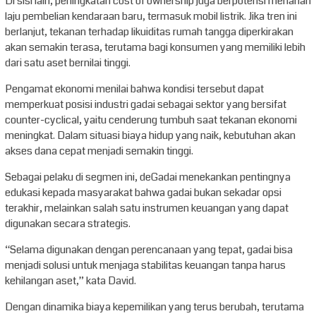
Di sisi lain, peningkatan cost of ownership juga berpotensi menahan
laju pembelian kendaraan baru, termasuk mobil listrik. Jika tren ini
berlanjut, tekanan terhadap likuiditas rumah tangga diperkirakan
akan semakin terasa, terutama bagi konsumen yang memiliki lebih
dari satu aset bernilai tinggi.
Pengamat ekonomi menilai bahwa kondisi tersebut dapat
memperkuat posisi industri gadai sebagai sektor yang bersifat
counter-cyclical, yaitu cenderung tumbuh saat tekanan ekonomi
meningkat. Dalam situasi biaya hidup yang naik, kebutuhan akan
akses dana cepat menjadi semakin tinggi.
Sebagai pelaku di segmen ini, deGadai menekankan pentingnya
edukasi kepada masyarakat bahwa gadai bukan sekadar opsi
terakhir, melainkan salah satu instrumen keuangan yang dapat
digunakan secara strategis.
“Selama digunakan dengan perencanaan yang tepat, gadai bisa
menjadi solusi untuk menjaga stabilitas keuangan tanpa harus
kehilangan aset,” kata David.
Dengan dinamika biaya kepemilikan yang terus berubah, terutama