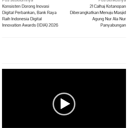
Navigasi
pos
Konsisten Dorong Inovasi
21 Calhaj Kotanopan
Digital Perbankan, Bank Raya
Diberangkatkan Menuju Masjid
Raih Indonesia Digital
Agung Nur Ala Nur
Innovation Awards (IDIA) 2026
Panyabungan
Pemutar
Video