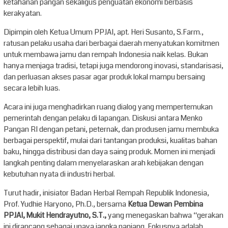
ketahanan pangan sekaligus penguatan ekonomi berbasis
kerakyatan.
Dipimpin oleh Ketua Umum PPJAI, apt. Heri Susanto, S.Farm.,
ratusan pelaku usaha dari berbagai daerah menyatukan komitmen
untuk membawa jamu dan rempah Indonesia naik kelas. Bukan
hanya menjaga tradisi, tetapi juga mendorong inovasi, standarisasi,
dan perluasan akses pasar agar produk lokal mampu bersaing
secara lebih luas.
Acara ini juga menghadirkan ruang dialog yang mempertemukan
pemerintah dengan pelaku di lapangan. Diskusi antara Menko
Pangan RI dengan petani, peternak, dan produsen jamu membuka
berbagai perspektif, mulai dari tantangan produksi, kualitas bahan
baku, hingga distribusi dan daya saing produk. Momen ini menjadi
langkah penting dalam menyelaraskan arah kebijakan dengan
kebutuhan nyata di industri herbal.
Turut hadir, inisiator Badan Herbal Rempah Republik Indonesia,
Prof. Yudhie Haryono, Ph.D., bersama
Ketua Dewan Pembina
PPJAI, Mukit Hendrayutno, S.T.,
yang menegaskan bahwa “gerakan
ini dirancang sebagai upaya jangka panjang. Fokusnya adalah