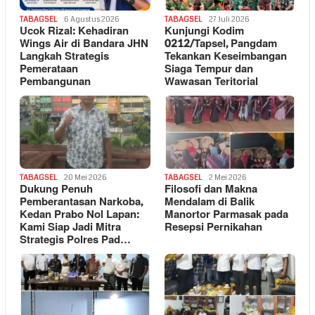
TABAGSEL
6 Agustus 2026
TABAGSEL
27 Juli 2026
Ucok Rizal: Kehadiran
Kunjungi Kodim
Wings Air di Bandara JHN
0212/Tapsel, Pangdam
Langkah Strategis
Tekankan Keseimbangan
Pemerataan
Siaga Tempur dan
Pembangunan
Wawasan Teritorial
TABAGSEL
20 Mei 2026
TABAGSEL
2 Mei 2026
Dukung Penuh
Filosofi dan Makna
Pemberantasan Narkoba,
Mendalam di Balik
Kedan Prabo Nol Lapan:
Manortor Parmasak pada
Kami Siap Jadi Mitra
Resepsi Pernikahan
Strategis Polres Pad…