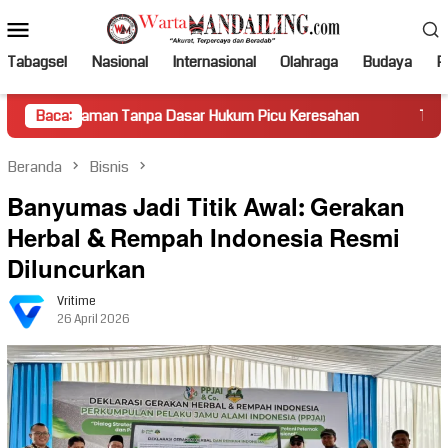
Loncat
Menu
ke
Mobile
konten
Tabagsel
Nasional
Internasional
Olahraga
Budaya
Po
an Tanpa Dasar Hukum Picu Keresahan
Baca:
Truk Miring Hambat 
Beranda
Bisnis
Banyumas Jadi Titik Awal: Gerakan
Herbal & Rempah Indonesia Resmi
Diluncurkan
Vritime
26 April 2026