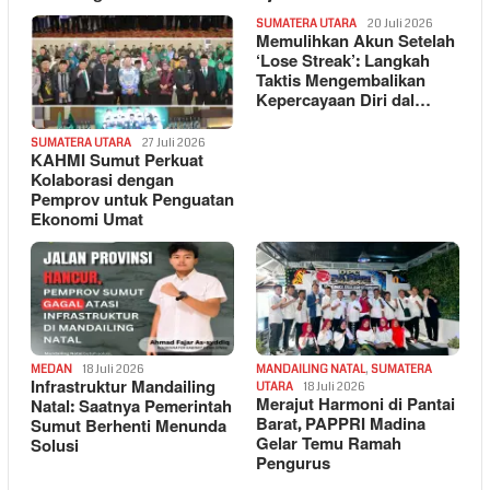
SUMATERA UTARA
20 Juli 2026
Memulihkan Akun Setelah
‘Lose Streak’: Langkah
Taktis Mengembalikan
Kepercayaan Diri dal…
SUMATERA UTARA
27 Juli 2026
KAHMI Sumut Perkuat
Kolaborasi dengan
Pemprov untuk Penguatan
Ekonomi Umat
MEDAN
18 Juli 2026
MANDAILING NATAL
,
SUMATERA
Infrastruktur Mandailing
UTARA
18 Juli 2026
Merajut Harmoni di Pantai
Natal: Saatnya Pemerintah
Barat, PAPPRI Madina
Sumut Berhenti Menunda
Gelar Temu Ramah
Solusi
Pengurus