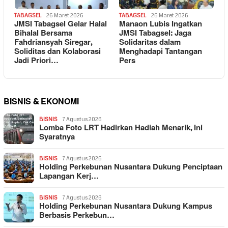
TABAGSEL
26 Maret 2026
TABAGSEL
26 Maret 2026
JMSI Tabagsel Gelar Halal
Manaon Lubis Ingatkan
Bihalal Bersama
JMSI Tabagsel: Jaga
Fahdriansyah Siregar,
Solidaritas dalam
Soliditas dan Kolaborasi
Menghadapi Tantangan
Jadi Priori…
Pers
BISNIS & EKONOMI
BISNIS
7 Agustus 2026
Lomba Foto LRT Hadirkan Hadiah Menarik, Ini
Syaratnya
BISNIS
7 Agustus 2026
Holding Perkebunan Nusantara Dukung Penciptaan
Lapangan Kerj…
BISNIS
7 Agustus 2026
Holding Perkebunan Nusantara Dukung Kampus
Berbasis Perkebun…