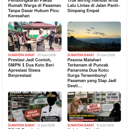
Pembongkaran Paksa
Truk Miring Hambat Arus
Rumah Warga di Pasaman
Lalu Lintas di Jalan Panti–
Tanpa Dasar Hukum Picu
Simpang Empat
Keresahan
SUMATERA BARAT
20 Juni 2026
SUMATERA BARAT
20 Juni 2026
Prestasi Jadi Contoh,
Pesona Matahari
SMPN 1 Dua Koto Beri
Terbenam di Puncak
Apresiasi Siswa
Panaroma Dua Koto:
Berprestasi
Surga Tersembunyi
Pasaman yang Siap Jadi
Desti…
SUMATERA BARAT
13 Juni 2026
SUMATERA BARAT
12 Juni 2026