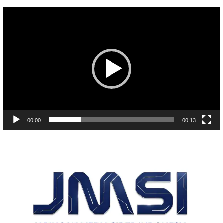
Pemutar
Video
00:00
00:13