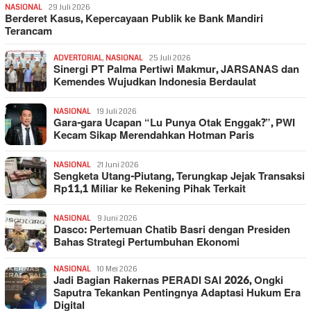
NASIONAL
29 Juli 2026
Berderet Kasus, Kepercayaan Publik ke Bank Mandiri
Terancam
ADVERTORIAL
,
NASIONAL
25 Juli 2026
Sinergi PT Palma Pertiwi Makmur, JARSANAS dan
Kemendes Wujudkan Indonesia Berdaulat
NASIONAL
19 Juli 2026
Gara-gara Ucapan “Lu Punya Otak Enggak?”, PWI
Kecam Sikap Merendahkan Hotman Paris
NASIONAL
21 Juni 2026
Sengketa Utang-Piutang, Terungkap Jejak Transaksi
Rp11,1 Miliar ke Rekening Pihak Terkait
NASIONAL
9 Juni 2026
Dasco: Pertemuan Chatib Basri dengan Presiden
Bahas Strategi Pertumbuhan Ekonomi
NASIONAL
10 Mei 2026
Jadi Bagian Rakernas PERADI SAI 2026, Ongki
Saputra Tekankan Pentingnya Adaptasi Hukum Era
Digital