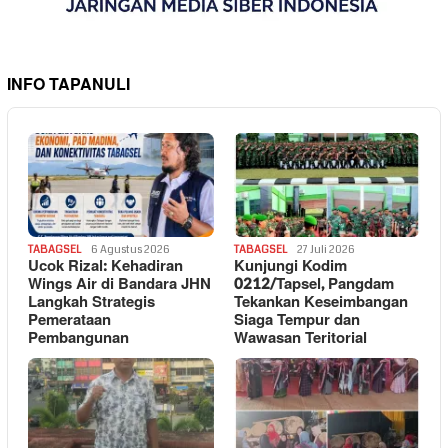
INFO TAPANULI
TABAGSEL
6 Agustus 2026
TABAGSEL
27 Juli 2026
Ucok Rizal: Kehadiran
Kunjungi Kodim
Wings Air di Bandara JHN
0212/Tapsel, Pangdam
Langkah Strategis
Tekankan Keseimbangan
Pemerataan
Siaga Tempur dan
Pembangunan
Wawasan Teritorial