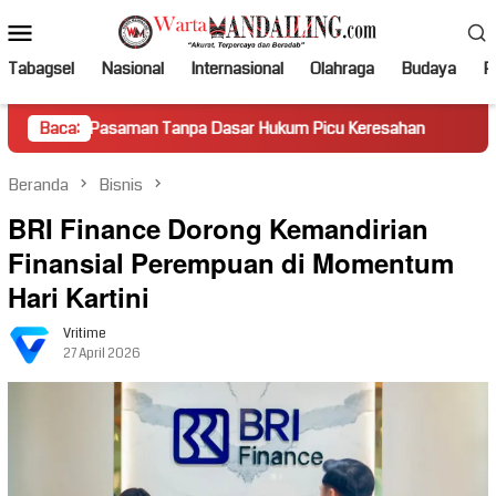
Loncat
Menu
ke
Mobile
konten
Tabagsel
Nasional
Internasional
Olahraga
Budaya
Po
asaman Tanpa Dasar Hukum Picu Keresahan
Baca:
Truk Miring Ha
Beranda
Bisnis
BRI Finance Dorong Kemandirian
Finansial Perempuan di Momentum
Hari Kartini
Vritime
27 April 2026