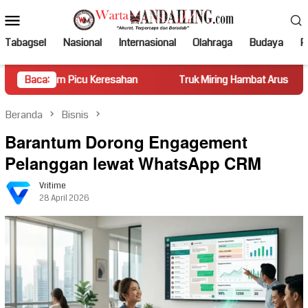
Loncat
Menu
ke
Mobile
konten
Tabagsel
Nasional
Internasional
Olahraga
Budaya
Po
icu Keresahan
Baca:
Truk Miring Hambat Arus Lalu Lintas di Jalan
Beranda
Bisnis
Barantum Dorong Engagement
Pelanggan lewat WhatsApp CRM
Vritime
28 April 2026