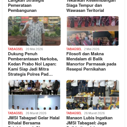
Langkah Strategis
Tekankan Keseimbangan
Pemerataan
Siaga Tempur dan
Pembangunan
Wawasan Teritorial
TABAGSEL
20 Mei 2026
TABAGSEL
2 Mei 2026
Dukung Penuh
Filosofi dan Makna
Pemberantasan Narkoba,
Mendalam di Balik
Kedan Prabo Nol Lapan:
Manortor Parmasak pada
Kami Siap Jadi Mitra
Resepsi Pernikahan
Strategis Polres Pad…
TABAGSEL
26 Maret 2026
TABAGSEL
26 Maret 2026
JMSI Tabagsel Gelar Halal
Manaon Lubis Ingatkan
Bihalal Bersama
JMSI Tabagsel: Jaga