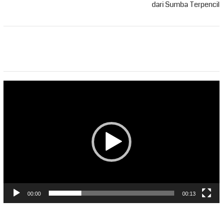
dari Sumba Terpencil
Pemutar
Video
00:00
00:13