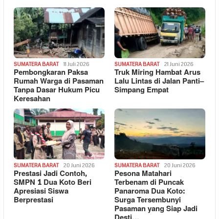
SUMATERA BARAT
11 Juli 2026
SUMATERA BARAT
21 Juni 2026
Pembongkaran Paksa
Truk Miring Hambat Arus
Rumah Warga di Pasaman
Lalu Lintas di Jalan Panti–
Tanpa Dasar Hukum Picu
Simpang Empat
Keresahan
SUMATERA BARAT
20 Juni 2026
SUMATERA BARAT
20 Juni 2026
Prestasi Jadi Contoh,
Pesona Matahari
SMPN 1 Dua Koto Beri
Terbenam di Puncak
Apresiasi Siswa
Panaroma Dua Koto:
Berprestasi
Surga Tersembunyi
Pasaman yang Siap Jadi
Desti…