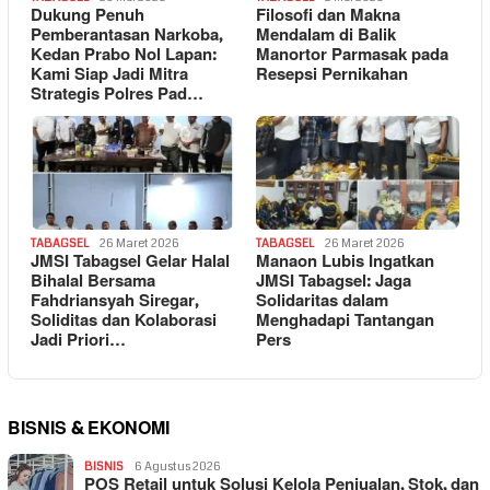
Dukung Penuh
Filosofi dan Makna
Pemberantasan Narkoba,
Mendalam di Balik
Kedan Prabo Nol Lapan:
Manortor Parmasak pada
Kami Siap Jadi Mitra
Resepsi Pernikahan
Strategis Polres Pad…
TABAGSEL
26 Maret 2026
TABAGSEL
26 Maret 2026
JMSI Tabagsel Gelar Halal
Manaon Lubis Ingatkan
Bihalal Bersama
JMSI Tabagsel: Jaga
Fahdriansyah Siregar,
Solidaritas dalam
Soliditas dan Kolaborasi
Menghadapi Tantangan
Jadi Priori…
Pers
BISNIS & EKONOMI
BISNIS
6 Agustus 2026
POS Retail untuk Solusi Kelola Penjualan, Stok, dan