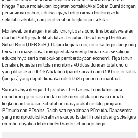
hingga Papua melakukan kegiatan bertajuk Aksi Sobat Bumi dengan
penanaman pohon, edukasi gaya hidup ramah lingkungan ke
sekolah-sekolah, dan pembersihan lingkungan sekitar.
Menjawab tantangan transisi energi, para penerima beasiswa atau
disebut SoBI juga terlibat dalam kegiatan Desa Energi Berdikari
Sobat Bumi (DEB SoBI). Dalam kegiatan ini, mereka terjun langsung
bersama masyarakat menginstalasi energi terbarukan sekaligus
edukasimya serta melakukan pemberdayaan ekonomi. Tiga tahun
berjalan, kegiatan ini telah membina 40 desa dengan total energi
yang dihasilkan 1.100 kWh/tahun (panel surya) dan 6.199 meter kubik
(biogas) yang dapat dirasakan oleh 1.635 penerima manfaat.
Sama halnya dengan PFprestasi, Pertamina Foundation juga
mendorong generasi muda untuk menciptakan inovasi ramah
lingkungan berbasis kebutuhan masyarakat melalui program
PFmuda dan PFsains. Salah satunya binaan PFmuda, Banasentra,
yang memproduksi kerajinan aksesoris dari limbah pisang sekaligus
memberdayakan lebih dari 50 santri sebagai pekerja.