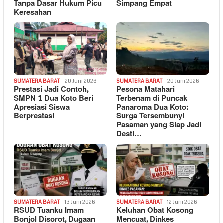
Tanpa Dasar Hukum Picu
Simpang Empat
Keresahan
SUMATERA BARAT
20 Juni 2026
SUMATERA BARAT
20 Juni 2026
Prestasi Jadi Contoh,
Pesona Matahari
SMPN 1 Dua Koto Beri
Terbenam di Puncak
Apresiasi Siswa
Panaroma Dua Koto:
Berprestasi
Surga Tersembunyi
Pasaman yang Siap Jadi
Desti…
SUMATERA BARAT
13 Juni 2026
SUMATERA BARAT
12 Juni 2026
RSUD Tuanku Imam
Keluhan Obat Kosong
Bonjol Disorot, Dugaan
Mencuat, Dinkes