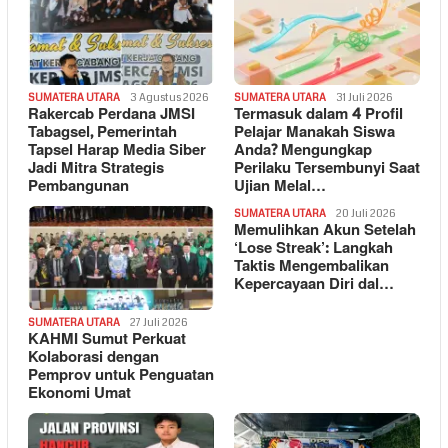
SUMATERA UTARA
3 Agustus 2026
SUMATERA UTARA
31 Juli 2026
Rakercab Perdana JMSI
Termasuk dalam 4 Profil
Tabagsel, Pemerintah
Pelajar Manakah Siswa
Tapsel Harap Media Siber
Anda? Mengungkap
Jadi Mitra Strategis
Perilaku Tersembunyi Saat
Pembangunan
Ujian Melal…
SUMATERA UTARA
20 Juli 2026
Memulihkan Akun Setelah
‘Lose Streak’: Langkah
Taktis Mengembalikan
Kepercayaan Diri dal…
SUMATERA UTARA
27 Juli 2026
KAHMI Sumut Perkuat
Kolaborasi dengan
Pemprov untuk Penguatan
Ekonomi Umat