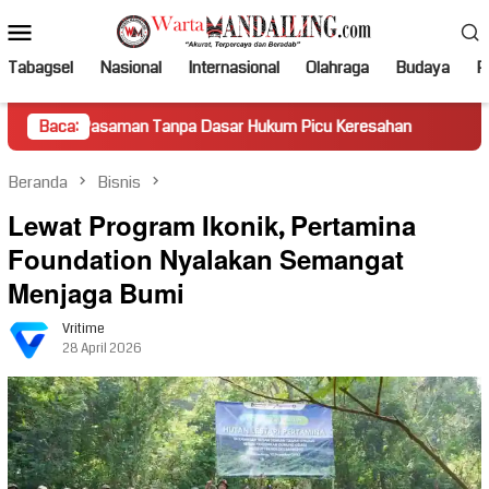
Loncat
Menu
ke
Mobile
konten
Tabagsel
Nasional
Internasional
Olahraga
Budaya
Po
aman Tanpa Dasar Hukum Picu Keresahan
Baca:
Truk Miring Hamb
Beranda
Bisnis
Lewat Program Ikonik, Pertamina
Foundation Nyalakan Semangat
Menjaga Bumi
Vritime
28 April 2026