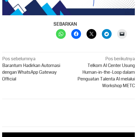
SEBARKAN
Navigasi
Pos sebelumnya
Pos berikutnya
pos
Barantum Hadirkan Automasi
Telkom AI Center Usung
dengan WhatsApp Gateway
Human-in-the-Loop dalam
Official
Penguatan Talenta AI melalui
Workshop METC
Pemutar