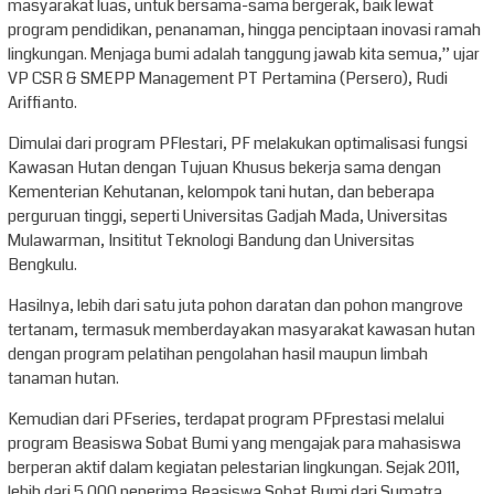
masyarakat luas, untuk bersama-sama bergerak, baik lewat
program pendidikan, penanaman, hingga penciptaan inovasi ramah
lingkungan. Menjaga bumi adalah tanggung jawab kita semua,” ujar
VP CSR & SMEPP Management PT Pertamina (Persero), Rudi
Ariffianto.
Dimulai dari program PFlestari, PF melakukan optimalisasi fungsi
Kawasan Hutan dengan Tujuan Khusus bekerja sama dengan
Kementerian Kehutanan, kelompok tani hutan, dan beberapa
perguruan tinggi, seperti Universitas Gadjah Mada, Universitas
Mulawarman, Insititut Teknologi Bandung dan Universitas
Bengkulu.
Hasilnya, lebih dari satu juta pohon daratan dan pohon mangrove
tertanam, termasuk memberdayakan masyarakat kawasan hutan
dengan program pelatihan pengolahan hasil maupun limbah
tanaman hutan.
Kemudian dari PFseries, terdapat program PFprestasi melalui
program Beasiswa Sobat Bumi yang mengajak para mahasiswa
berperan aktif dalam kegiatan pelestarian lingkungan. Sejak 2011,
lebih dari 5.000 penerima Beasiswa Sobat Bumi dari Sumatra