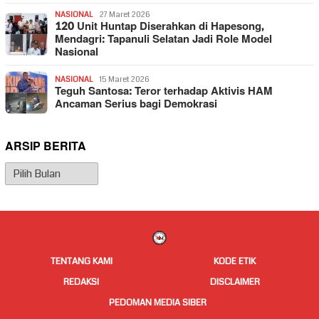
NASIONAL
27 Maret 2026
120 Unit Huntap Diserahkan di Hapesong,
Mendagri: Tapanuli Selatan Jadi Role Model
Nasional
NASIONAL
15 Maret 2026
Teguh Santosa: Teror terhadap Aktivis HAM
Ancaman Serius bagi Demokrasi
ARSIP BERITA
Arsip
Berita
TENTANG KAMI
KODE ETIK
REDAKSI
DISCLAIMER
PEDOMAN MEDIA SIBER