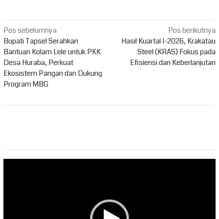
Navigasi
Pos sebelumnya
Pos berikutnya
pos
Bupati Tapsel Serahkan
Hasil Kuartal I-2026, Krakatau
Bantuan Kolam Lele untuk PKK
Steel (KRAS) Fokus pada
Desa Huraba, Perkuat
Efisiensi dan Keberlanjutan
Ekosistem Pangan dan Dukung
Program MBG
Pemutar
Video