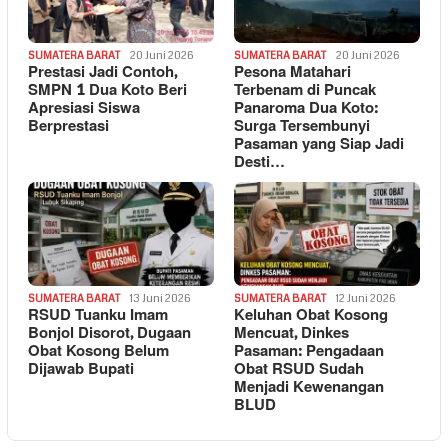
SUMATERA BARAT
20 Juni 2026
SUMATERA BARAT
20 Juni 2026
Prestasi Jadi Contoh,
Pesona Matahari
SMPN 1 Dua Koto Beri
Terbenam di Puncak
Apresiasi Siswa
Panaroma Dua Koto:
Berprestasi
Surga Tersembunyi
Pasaman yang Siap Jadi
Desti…
SUMATERA BARAT
13 Juni 2026
SUMATERA BARAT
12 Juni 2026
RSUD Tuanku Imam
Keluhan Obat Kosong
Bonjol Disorot, Dugaan
Mencuat, Dinkes
Obat Kosong Belum
Pasaman: Pengadaan
Dijawab Bupati
Obat RSUD Sudah
Menjadi Kewenangan
BLUD