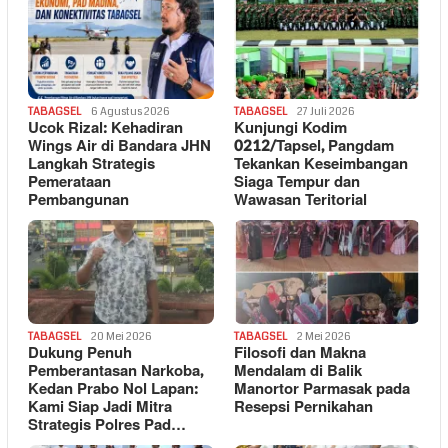
TABAGSEL
6 Agustus 2026
TABAGSEL
27 Juli 2026
Ucok Rizal: Kehadiran
Kunjungi Kodim
Wings Air di Bandara JHN
0212/Tapsel, Pangdam
Langkah Strategis
Tekankan Keseimbangan
Pemerataan
Siaga Tempur dan
Pembangunan
Wawasan Teritorial
TABAGSEL
20 Mei 2026
TABAGSEL
2 Mei 2026
Dukung Penuh
Filosofi dan Makna
Pemberantasan Narkoba,
Mendalam di Balik
Kedan Prabo Nol Lapan:
Manortor Parmasak pada
Kami Siap Jadi Mitra
Resepsi Pernikahan
Strategis Polres Pad…