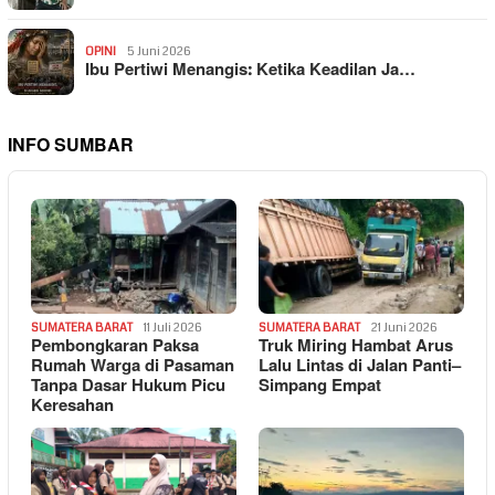
OPINI
5 Juni 2026
Ibu Pertiwi Menangis: Ketika Keadilan Ja…
INFO SUMBAR
SUMATERA BARAT
11 Juli 2026
SUMATERA BARAT
21 Juni 2026
Pembongkaran Paksa
Truk Miring Hambat Arus
Rumah Warga di Pasaman
Lalu Lintas di Jalan Panti–
Tanpa Dasar Hukum Picu
Simpang Empat
Keresahan