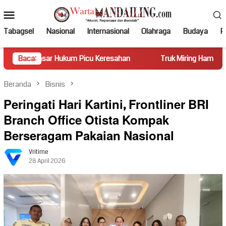
Loncat
Menu
ke
Mobile
konten
Tabagsel
Nasional
Internasional
Olahraga
Budaya
Po
r Hukum Picu Keresahan
Baca:
Truk Miring Hambat Arus Lalu Lint
Beranda
Bisnis
Peringati Hari Kartini, Frontliner BRI
Branch Office Otista Kompak
Berseragam Pakaian Nasional
Vritime
28 April 2026