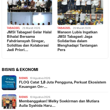
TABAGSEL
26 Maret 2026
TABAGSEL
26 Maret 2026
JMSI Tabagsel Gelar Halal
Manaon Lubis Ingatkan
Bihalal Bersama
JMSI Tabagsel: Jaga
Fahdriansyah Siregar,
Solidaritas dalam
Soliditas dan Kolaborasi
Menghadapi Tantangan
Jadi Priori…
Pers
BISNIS & EKONOMI
BISNIS
10 Agustus 2026
FLOQ Catat 1,8 Juta Pengguna, Perkuat Ekosistem
Keuangan On-…
BISNIS
10 Agustus 2026
Membanggakan! Melky Soekirman dan Mutiara
Aulia Syahida Haru…