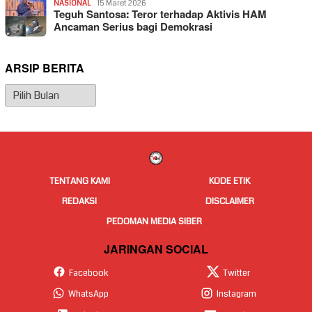
NASIONAL
15 Maret 2026
Teguh Santosa: Teror terhadap Aktivis HAM
Ancaman Serius bagi Demokrasi
ARSIP BERITA
Arsip
Berita
TENTANG KAMI
KODE ETIK
REDAKSI
DISCLAIMER
PEDOMAN MEDIA SIBER
JARINGAN SOCIAL
Facebook
Twitter
WhatsApp
Instagram