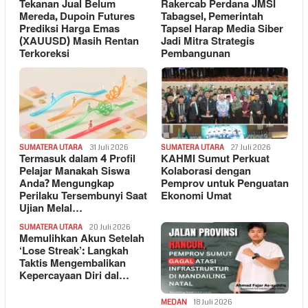
Tekanan Jual Belum
Rakercab Perdana JMSI
Mereda, Dupoin Futures
Tabagsel, Pemerintah
Prediksi Harga Emas
Tapsel Harap Media Siber
(XAUUSD) Masih Rentan
Jadi Mitra Strategis
Terkoreksi
Pembangunan
SUMATERA UTARA
31 Juli 2026
SUMATERA UTARA
27 Juli 2026
Termasuk dalam 4 Profil
KAHMI Sumut Perkuat
Pelajar Manakah Siswa
Kolaborasi dengan
Anda? Mengungkap
Pemprov untuk Penguatan
Perilaku Tersembunyi Saat
Ekonomi Umat
Ujian Melal…
SUMATERA UTARA
20 Juli 2026
Memulihkan Akun Setelah
‘Lose Streak’: Langkah
Taktis Mengembalikan
Kepercayaan Diri dal…
MEDAN
18 Juli 2026