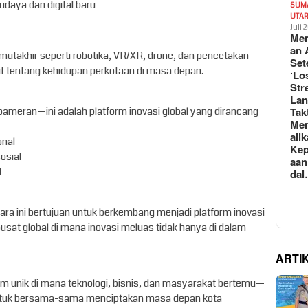
daya dan digital baru
SUM
UTA
Juli 
Mem
an 
utakhir seperti robotika, VR/XR, drone, dan pencetakan
Set
 tentang kehidupan perkotaan di masa depan.
‘Lo
Str
La
pameran—ini adalah platform inovasi global yang dirancang
Tak
Me
ali
onal
Kep
osial
aan
l
da
ara ini bertujuan untuk berkembang menjadi platform inovasi
usat global di mana inovasi meluas tidak hanya di dalam
ARTI
m unik di mana teknologi, bisnis, dan masyarakat bertemu—
ntuk bersama-sama menciptakan masa depan kota