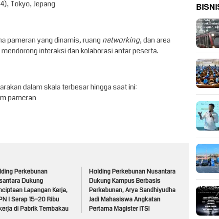
1–4), Tokyo, Jepang
BISNI
na pameran yang dinamis, ruang
networking
, dan area
mendorong interaksi dan kolaborasi antar peserta.
rakan dalam skala terbesar hingga saat ini:
am pameran
lding Perkebunan
Holding Perkebunan Nusantara
santara Dukung
Dukung Kampus Berbasis
nciptaan Lapangan Kerja,
Perkebunan, Arya Sandhiyudha
PN I Serap 15–20 Ribu
Jadi Mahasiswa Angkatan
kerja di Pabrik Tembakau
Pertama Magister ITSI