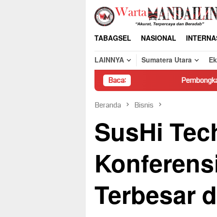
Loncat
ke
konten
TABAGSEL
NASIONAL
INTERNA
LAINNYA
Sumatera Utara
E
Baca:
Pembongkaran Paksa Rumah W
Beranda
Bisnis
SusHi Tec
Konferensi
Terbesar d