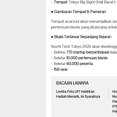
–
Tempat
: Tokyo Big Sight (Hall Barat 
■
Gambaran Tempat & Pameran
Tempat acara ini akan menampilkan zo
pertemuan bisnis yang dirancang untuk 
■
Skala Terbesar Sepanjang Sejara
h
SusHi Tech Tokyo 2026 akan diselengga
– Sekitar
770 startup berpartisipasi
dal
– Sekitar
10.000 pertemuan bisnis
– Sekitar
60.000 peserta
–
158 sesi
BACAAN LAINNYA
Lomba Foto LRT Hadirkan
Ho
Hadiah Menarik, Ini Syaratnya
Nu
Pe
PT
Pe