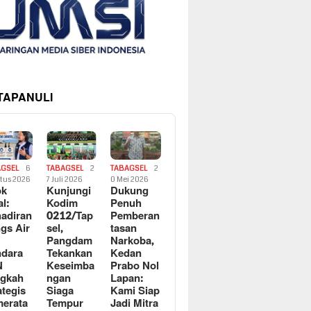
 TAPANULI
AGSEL
6
TABAGSEL
2
TABAGSEL
2
tus 2026
7 Juli 2026
0 Mei 2026
ok
Kunjungi
Dukung
al:
Kodim
Penuh
adiran
0212/Tap
Pemberan
gs Air
sel,
tasan
Pangdam
Narkoba,
dara
Tekankan
Kedan
N
Keseimba
Prabo Nol
ngkah
ngan
Lapan:
ategis
Siaga
Kami Siap
erata
Tempur
Jadi Mitra