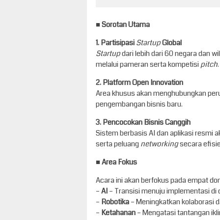
■
Sorotan Utama
1. Partisipasi
Startup
Global
Startup
dari lebih dari 60 negara dan w
melalui pameran serta kompetisi
pitch
.
2. Platform Open Innovation
Area khusus akan menghubungkan pe
pengembangan bisnis baru.
3. Pencocokan Bisnis Canggih
Sistem berbasis AI dan aplikasi resm
serta peluang
networking
secara efisie
■ Area Fokus
Acara ini akan berfokus pada empat 
–
AI
– Transisi menuju implementasi di 
–
Robotika
– Meningkatkan kolaborasi d
–
Ketahanan
– Mengatasi tantangan ik