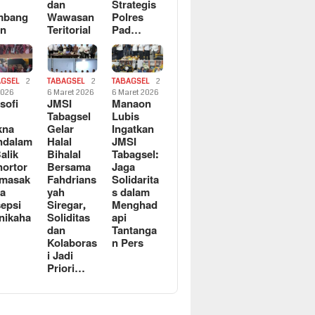
dan
Strategis
mbang
Wawasan
Polres
an
Teritorial
Pad…
AGSEL
2
TABAGSEL
2
TABAGSEL
2
2026
6 Maret 2026
6 Maret 2026
osofi
JMSI
Manaon
n
Tabagsel
Lubis
kna
Gelar
Ingatkan
ndalam
Halal
JMSI
Balik
Bihalal
Tabagsel:
ortor
Bersama
Jaga
rmasak
Fahdrians
Solidarita
a
yah
s dalam
epsi
Siregar,
Menghad
nikaha
Soliditas
api
dan
Tantanga
Kolaboras
n Pers
i Jadi
Priori…