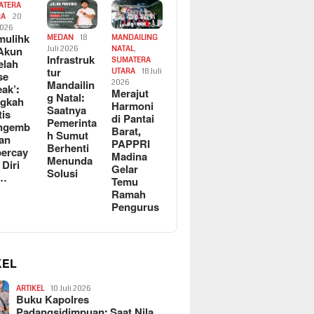
ATERA
RA
20
2026
ulihk
MEDAN
18
MANDAILING
Akun
Juli 2026
NATAL
,
Infrastruk
SUMATERA
elah
tur
UTARA
18 Juli
se
Mandailin
2026
eak’:
Merajut
g Natal:
ngkah
Harmoni
Saatnya
tis
di Pantai
Pemerinta
ngemb
Barat,
h Sumut
kan
PAPPRI
Berhenti
ercay
Madina
Menunda
 Diri
Gelar
Solusi
l…
Temu
Ramah
Pengurus
KEL
ARTIKEL
10 Juli 2026
Buku Kapolres
Padangsidimpuan: Saat Nila…