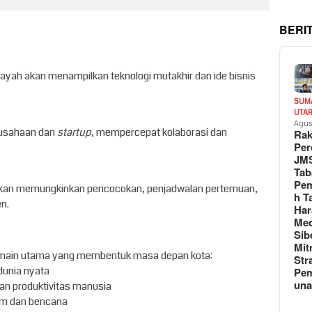
BERI
ilayah akan menampilkan teknologi mutakhir dan ide bisnis
SUM
UTA
Agus
rusahaan dan
startup
, mempercepat kolaborasi dan
Rak
Per
JM
Tab
Pem
i akan memungkinkan pencocokan, penjadwalan pertemuan,
h T
n.
Har
Med
Sib
Mit
domain utama yang membentuk masa depan kota:
Str
dunia nyata
Pe
un
an produktivitas manusia
lim dan bencana