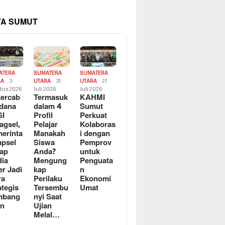
TA SUMUT
ATERA
SUMATERA
SUMATERA
RA
3
UTARA
31
UTARA
27
tus 2026
Juli 2026
Juli 2026
ercab
Termasuk
KAHMI
dana
dalam 4
Sumut
SI
Profil
Perkuat
agsel,
Pelajar
Kolaboras
erinta
Manakah
i dengan
apsel
Siswa
Pemprov
ap
Anda?
untuk
ia
Mengung
Penguata
er Jadi
kap
n
ra
Perilaku
Ekonomi
ategis
Tersembu
Umat
mbang
nyi Saat
an
Ujian
Melal…