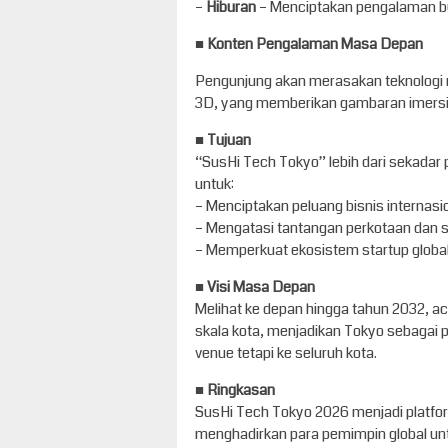
–
Hiburan
– Menciptakan pengalaman bu
■ Konten Pengalaman Masa Depan
Pengunjung akan merasakan teknologi m
3D, yang memberikan gambaran imersif
■
Tujuan
“SusHi Tech Tokyo” lebih dari sekadar 
untuk:
– Menciptakan peluang bisnis internasi
– Mengatasi tantangan perkotaan dan s
– Memperkuat ekosistem startup globa
■
Visi Masa Depan
Melihat ke depan hingga tahun 2032, ac
skala kota, menjadikan Tokyo sebagai p
venue tetapi ke seluruh kota.
■
Ringkasan
SusHi Tech Tokyo 2026 menjadi platfor
menghadirkan para pemimpin global u