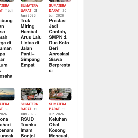
ATERA
SUMATERA
SUMATERA
AT
11 Juli
BARAT
21
BARAT
20
6
Juni 2026
Juni 2026
mbong
Truk
Prestasi
an
Miring
Jadi
sa
Hambat
Contoh,
mah
Arus Lalu
SMPN 1
ga di
Lintas di
Dua Koto
saman
Jalan
Beri
pa
Panti–
Apresiasi
ar
Simpang
Siswa
kum
Empat
Berpresta
u
si
esaha
ATERA
SUMATERA
SUMATERA
AT
20
BARAT
13
BARAT
12
 2026
Juni 2026
Juni 2026
sona
RSUD
Keluhan
ahari
Tuanku
Obat
rbenam
Imam
Kosong
Puncak
Bonjol
Mencuat,