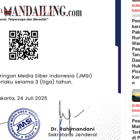
SUM
BAR
202
Pe
kar
Pak
Ru
War
Pa
Tan
Das
Hu
Pic
Ker
n
SUM
BAR
Juni
Pe
Mat
Te
di 