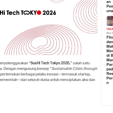
an
Pe
un
TAB
Mei 
Fil
da
Ma
Me
di 
Man
menyelenggarakan “
SusHi Tech Tokyo 2026
,” salah satu
Pa
Asia. Dengan mengusung konsep “
Sustainable Cities through
pad
Res
mpertemukan berbagai pelaku inovasi—termasuk startup,
Per
 pemerintah—dari seluruh dunia untuk menciptakan aksi dan
n