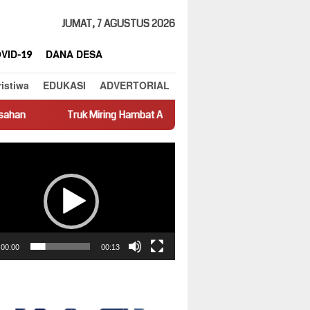
JUMAT, 7 AGUSTUS 2026
VID-19
DANA DESA
ristiwa
EDUKASI
ADVERTORIAL
 Miring Hambat Arus Lalu Lintas di Jalan Panti–Simpang Empat
ar
00:00
00:13