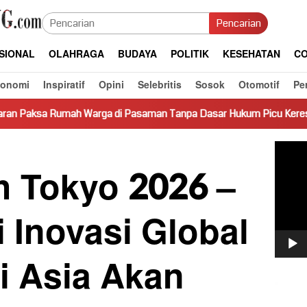
Pencarian
SIONAL
OLAHRAGA
BUDAYA
POLITIK
KESEHATAN
CO
konomi
Inspiratif
Opini
Selebritis
Sosok
Otomotif
Pe
arga di Pasaman Tanpa Dasar Hukum Picu Keresahan
Truk
Pemut
Video
h Tokyo 2026 –
 Inovasi Global
i Asia Akan