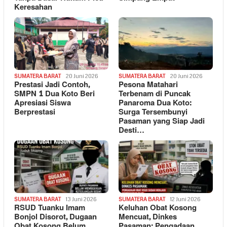
Keresahan
SUMATERA BARAT
20 Juni 2026
SUMATERA BARAT
20 Juni 2026
Prestasi Jadi Contoh,
Pesona Matahari
SMPN 1 Dua Koto Beri
Terbenam di Puncak
Apresiasi Siswa
Panaroma Dua Koto:
Berprestasi
Surga Tersembunyi
Pasaman yang Siap Jadi
Desti…
SUMATERA BARAT
13 Juni 2026
SUMATERA BARAT
12 Juni 2026
RSUD Tuanku Imam
Keluhan Obat Kosong
Bonjol Disorot, Dugaan
Mencuat, Dinkes
Obat Kosong Belum
Pasaman: Pengadaan