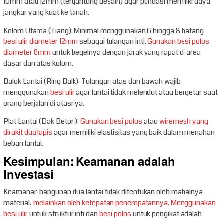
10mm atau 12mm (tergantung desain) agar pondasi memiliki daya
jangkar yang kuat ke tanah.
Kolom Utama (Tiang): Minimal menggunakan 6 hingga 8 batang
besi ulir diameter 12mm
sebagai tulangan inti.
Gunakan besi polos
diameter 8mm
untuk begelnya dengan jarak yang rapat di area
dasar dan atas kolom.
Balok Lantai (Ring Balk): Tulangan atas dan bawah wajib
menggunakan
besi ulir
agar lantai tidak melendut atau bergetar saat
orang berjalan di atasnya.
Plat Lantai (Dak Beton):
Gunakan besi polos
atau
wiremesh yang
dirakit dua lapis
agar memiliki elastisitas yang baik dalam menahan
beban lantai.
Kesimpulan: Keamanan adalah
Investasi
Keamanan bangunan dua lantai tidak ditentukan oleh mahalnya
material,
melainkan oleh ketepatan penempatannya.
Menggunakan
besi ulir
untuk struktur inti dan
besi polos
untuk pengikat adalah