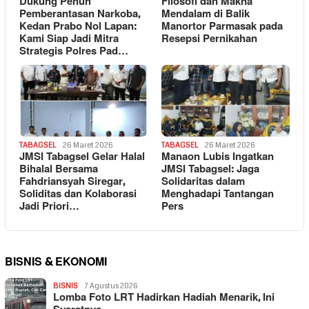
Dukung Penuh
Filosofi dan Makna
Pemberantasan Narkoba,
Mendalam di Balik
Kedan Prabo Nol Lapan:
Manortor Parmasak pada
Kami Siap Jadi Mitra
Resepsi Pernikahan
Strategis Polres Pad…
TABAGSEL
26 Maret 2026
TABAGSEL
26 Maret 2026
JMSI Tabagsel Gelar Halal
Manaon Lubis Ingatkan
Bihalal Bersama
JMSI Tabagsel: Jaga
Fahdriansyah Siregar,
Solidaritas dalam
Soliditas dan Kolaborasi
Menghadapi Tantangan
Jadi Priori…
Pers
BISNIS & EKONOMI
BISNIS
7 Agustus 2026
Lomba Foto LRT Hadirkan Hadiah Menarik, Ini