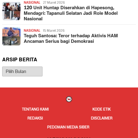
NASIONAL
27 Maret 2026
120 Unit Huntap Diserahkan di Hapesong,
Mendagri: Tapanuli Selatan Jadi Role Model
Nasional
NASIONAL
15 Maret 2026
Teguh Santosa: Teror terhadap Aktivis HAM
Ancaman Serius bagi Demokrasi
ARSIP BERITA
Arsip
Berita
TENTANG KAMI
KODE ETIK
REDAKSI
DISCLAIMER
PEDOMAN MEDIA SIBER