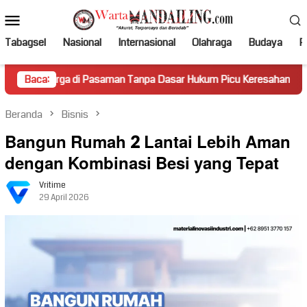
Loncat
Menu
ke
Mobile
konten
Tabagsel
Nasional
Internasional
Olahraga
Budaya
Po
di Pasaman Tanpa Dasar Hukum Picu Keresahan
Baca:
Truk Miri
Beranda
Bisnis
Bangun Rumah 2 Lantai Lebih Aman
dengan Kombinasi Besi yang Tepat
Vritime
29 April 2026