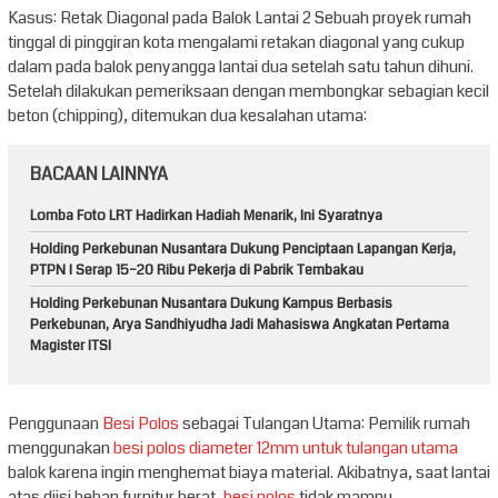
Kasus: Retak Diagonal pada Balok Lantai 2 Sebuah proyek rumah
tinggal di pinggiran kota mengalami retakan diagonal yang cukup
dalam pada balok penyangga lantai dua setelah satu tahun dihuni.
Setelah dilakukan pemeriksaan dengan membongkar sebagian kecil
beton (chipping), ditemukan dua kesalahan utama:
BACAAN LAINNYA
Lomba Foto LRT Hadirkan Hadiah Menarik, Ini Syaratnya
Holding Perkebunan Nusantara Dukung Penciptaan Lapangan Kerja,
PTPN I Serap 15–20 Ribu Pekerja di Pabrik Tembakau
Holding Perkebunan Nusantara Dukung Kampus Berbasis
Perkebunan, Arya Sandhiyudha Jadi Mahasiswa Angkatan Pertama
Magister ITSI
Penggunaan
Besi Polos
sebagai Tulangan Utama: Pemilik rumah
menggunakan
besi polos diameter 12mm untuk tulangan utama
balok karena ingin menghemat biaya material. Akibatnya, saat lantai
atas diisi beban furnitur berat,
besi polos
tidak mampu