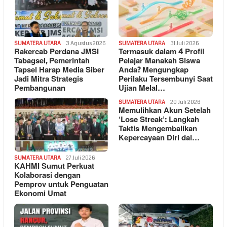
SUMATERA UTARA
3 Agustus 2026
SUMATERA UTARA
31 Juli 2026
Rakercab Perdana JMSI
Termasuk dalam 4 Profil
Tabagsel, Pemerintah
Pelajar Manakah Siswa
Tapsel Harap Media Siber
Anda? Mengungkap
Jadi Mitra Strategis
Perilaku Tersembunyi Saat
Pembangunan
Ujian Melal…
SUMATERA UTARA
20 Juli 2026
Memulihkan Akun Setelah
‘Lose Streak’: Langkah
Taktis Mengembalikan
Kepercayaan Diri dal…
SUMATERA UTARA
27 Juli 2026
KAHMI Sumut Perkuat
Kolaborasi dengan
Pemprov untuk Penguatan
Ekonomi Umat