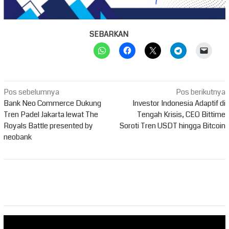
SEBARKAN
Navigasi
Pos sebelumnya
Pos berikutnya
pos
Bank Neo Commerce Dukung
Investor Indonesia Adaptif di
Tren Padel Jakarta lewat The
Tengah Krisis, CEO Bittime
Royals Battle presented by
Soroti Tren USDT hingga Bitcoin
neobank
Pemutar