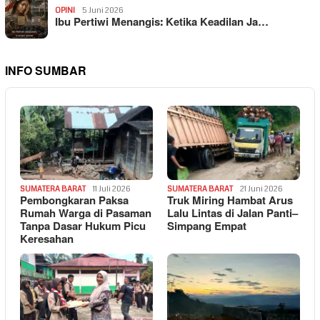
OPINI
5 Juni 2026
Ibu Pertiwi Menangis: Ketika Keadilan Ja…
INFO SUMBAR
SUMATERA BARAT
11 Juli 2026
SUMATERA BARAT
21 Juni 2026
Pembongkaran Paksa
Truk Miring Hambat Arus
Rumah Warga di Pasaman
Lalu Lintas di Jalan Panti–
Tanpa Dasar Hukum Picu
Simpang Empat
Keresahan