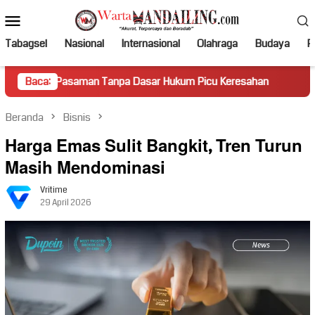
Loncat
Menu
ke
Mobile
konten
Tabagsel
Nasional
Internasional
Olahraga
Budaya
Po
saman Tanpa Dasar Hukum Picu Keresahan
Baca:
Truk Miring Ham
Beranda
Bisnis
Harga Emas Sulit Bangkit, Tren Turun
Masih Mendominasi
Vritime
29 April 2026