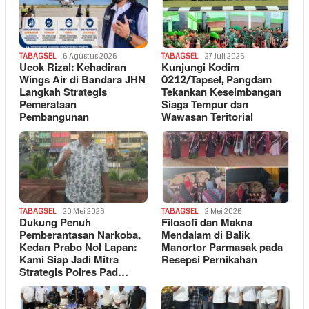
TABAGSEL
6 Agustus 2026
TABAGSEL
27 Juli 2026
Ucok Rizal: Kehadiran
Kunjungi Kodim
Wings Air di Bandara JHN
0212/Tapsel, Pangdam
Langkah Strategis
Tekankan Keseimbangan
Pemerataan
Siaga Tempur dan
Pembangunan
Wawasan Teritorial
TABAGSEL
20 Mei 2026
TABAGSEL
2 Mei 2026
Dukung Penuh
Filosofi dan Makna
Pemberantasan Narkoba,
Mendalam di Balik
Kedan Prabo Nol Lapan:
Manortor Parmasak pada
Kami Siap Jadi Mitra
Resepsi Pernikahan
Strategis Polres Pad…