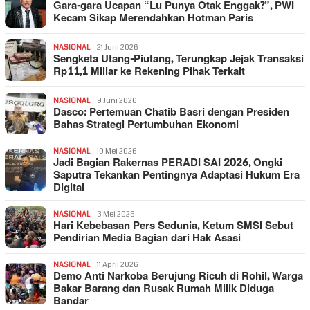
Gara-gara Ucapan “Lu Punya Otak Enggak?”, PWI
Kecam Sikap Merendahkan Hotman Paris
NASIONAL
21 Juni 2026
Sengketa Utang-Piutang, Terungkap Jejak Transaksi
Rp11,1 Miliar ke Rekening Pihak Terkait
NASIONAL
9 Juni 2026
Dasco: Pertemuan Chatib Basri dengan Presiden
Bahas Strategi Pertumbuhan Ekonomi
NASIONAL
10 Mei 2026
Jadi Bagian Rakernas PERADI SAI 2026, Ongki
Saputra Tekankan Pentingnya Adaptasi Hukum Era
Digital
NASIONAL
3 Mei 2026
Hari Kebebasan Pers Sedunia, Ketum SMSI Sebut
Pendirian Media Bagian dari Hak Asasi
NASIONAL
11 April 2026
Demo Anti Narkoba Berujung Ricuh di Rohil, Warga
Bakar Barang dan Rusak Rumah Milik Diduga
Bandar