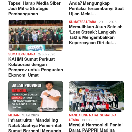
Tapsel Harap Media Siber
Anda? Mengungkap
Jadi Mitra Strategis
Perilaku Tersembunyi Saat
Pembangunan
Ujian Melal…
SUMATERA UTARA
20 Juli 2026
Memulihkan Akun Setelah
‘Lose Streak’: Langkah
Taktis Mengembalikan
Kepercayaan Diri dal…
SUMATERA UTARA
27 Juli 2026
KAHMI Sumut Perkuat
Kolaborasi dengan
Pemprov untuk Penguatan
Ekonomi Umat
MEDAN
18 Juli 2026
MANDAILING NATAL
,
SUMATERA
Infrastruktur Mandailing
UTARA
18 Juli 2026
Merajut Harmoni di Pantai
Natal: Saatnya Pemerintah
Barat, PAPPRI Madina
Sumut Berhenti Menunda