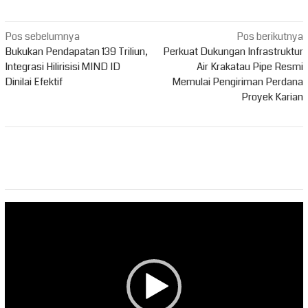
Navigasi
Pos sebelumnya
Pos berikutnya
pos
Bukukan Pendapatan 139 Triliun,
Perkuat Dukungan Infrastruktur
Integrasi Hilirisisi MIND ID
Air Krakatau Pipe Resmi
Dinilai Efektif
Memulai Pengiriman Perdana
Proyek Karian
Pemutar
Video