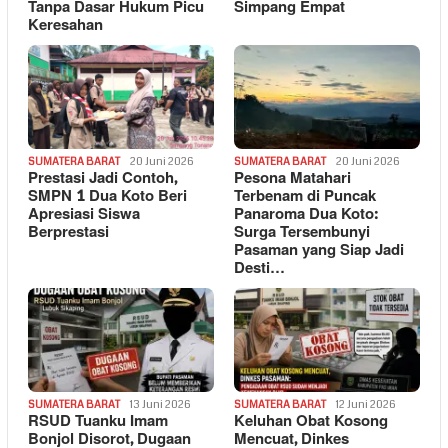
Tanpa Dasar Hukum Picu
Simpang Empat
Keresahan
SUMATERA BARAT
20 Juni 2026
SUMATERA BARAT
20 Juni 2026
Prestasi Jadi Contoh,
Pesona Matahari
SMPN 1 Dua Koto Beri
Terbenam di Puncak
Apresiasi Siswa
Panaroma Dua Koto:
Berprestasi
Surga Tersembunyi
Pasaman yang Siap Jadi
Desti…
SUMATERA BARAT
13 Juni 2026
SUMATERA BARAT
12 Juni 2026
RSUD Tuanku Imam
Keluhan Obat Kosong
Bonjol Disorot, Dugaan
Mencuat, Dinkes