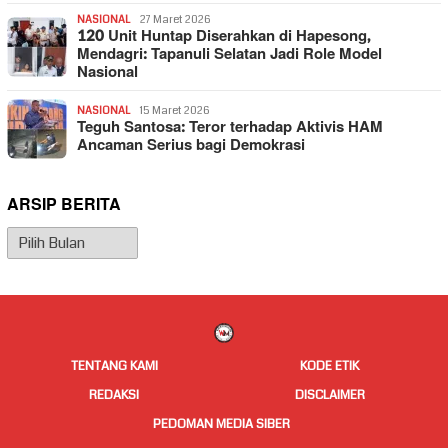
NASIONAL
27 Maret 2026
120 Unit Huntap Diserahkan di Hapesong,
Mendagri: Tapanuli Selatan Jadi Role Model
Nasional
NASIONAL
15 Maret 2026
Teguh Santosa: Teror terhadap Aktivis HAM
Ancaman Serius bagi Demokrasi
ARSIP BERITA
Arsip
Berita
TENTANG KAMI
KODE ETIK
REDAKSI
DISCLAIMER
PEDOMAN MEDIA SIBER