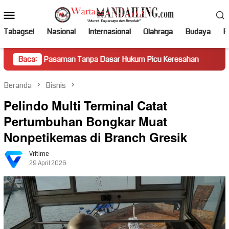
Loncat
Menu
ke
Mobile
konten
Tabagsel
Nasional
Internasional
Olahraga
Budaya
Po
Pasaman Tanpa Dasar Hukum Picu Keresahan
Baca:
Truk Miring H
Beranda
Bisnis
Pelindo Multi Terminal Catat
Pertumbuhan Bongkar Muat
Nonpetikemas di Branch Gresik
Vritime
29 April 2026