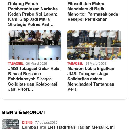
Dukung Penuh
Filosofi dan Makna
Pemberantasan Narkoba,
Mendalam di Balik
Kedan Prabo Nol Lapan:
Manortor Parmasak pada
Kami Siap Jadi Mitra
Resepsi Pernikahan
Strategis Polres Pad…
TABAGSEL
26 Maret 2026
TABAGSEL
26 Maret 2026
JMSI Tabagsel Gelar Halal
Manaon Lubis Ingatkan
Bihalal Bersama
JMSI Tabagsel: Jaga
Fahdriansyah Siregar,
Solidaritas dalam
Soliditas dan Kolaborasi
Menghadapi Tantangan
Jadi Priori…
Pers
BISNIS & EKONOMI
BISNIS
7 Agustus 2026
Lomba Foto LRT Hadirkan Hadiah Menarik, Ini