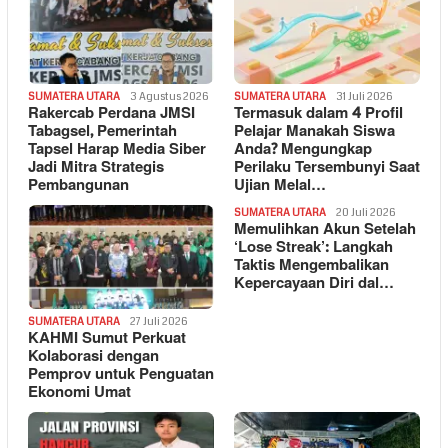
SUMATERA UTARA
3 Agustus 2026
SUMATERA UTARA
31 Juli 2026
Rakercab Perdana JMSI
Termasuk dalam 4 Profil
Tabagsel, Pemerintah
Pelajar Manakah Siswa
Tapsel Harap Media Siber
Anda? Mengungkap
Jadi Mitra Strategis
Perilaku Tersembunyi Saat
Pembangunan
Ujian Melal…
SUMATERA UTARA
20 Juli 2026
Memulihkan Akun Setelah
‘Lose Streak’: Langkah
Taktis Mengembalikan
Kepercayaan Diri dal…
SUMATERA UTARA
27 Juli 2026
KAHMI Sumut Perkuat
Kolaborasi dengan
Pemprov untuk Penguatan
Ekonomi Umat