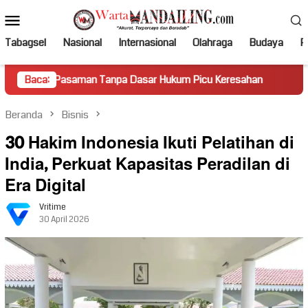
Loncat
Menu
ke
Mobile
konten
Tabagsel
Nasional
Internasional
Olahraga
Budaya
Po
saman Tanpa Dasar Hukum Picu Keresahan
Baca:
Truk Miring Ham
Beranda
Bisnis
30 Hakim Indonesia Ikuti Pelatihan di
India, Perkuat Kapasitas Peradilan di
Era Digital
Vritime
30 April 2026