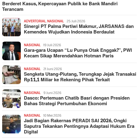
Berderet Kasus, Kepercayaan Publik ke Bank Mandiri
Terancam
ADVERTORIAL
,
NASIONAL
25 Juli 2026
Sinergi PT Palma Pertiwi Makmur, JARSANAS dan
Kemendes Wujudkan Indonesia Berdaulat
NASIONAL
19 Juli 2026
Gara-gara Ucapan “Lu Punya Otak Enggak?”, PWI
Kecam Sikap Merendahkan Hotman Paris
NASIONAL
21 Juni 2026
Sengketa Utang-Piutang, Terungkap Jejak Transaksi
Rp11,1 Miliar ke Rekening Pihak Terkait
NASIONAL
9 Juni 2026
Dasco: Pertemuan Chatib Basri dengan Presiden
Bahas Strategi Pertumbuhan Ekonomi
NASIONAL
10 Mei 2026
Jadi Bagian Rakernas PERADI SAI 2026, Ongki
Saputra Tekankan Pentingnya Adaptasi Hukum Era
Digital