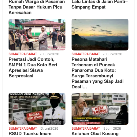
Rumah Warga di Pasaman
Lalu Lintas di Jalan Panti–
Tanpa Dasar Hukum Picu
Simpang Empat
Keresahan
SUMATERA BARAT
20 Juni 2026
SUMATERA BARAT
20 Juni 2026
Prestasi Jadi Contoh,
Pesona Matahari
SMPN 1 Dua Koto Beri
Terbenam di Puncak
Apresiasi Siswa
Panaroma Dua Koto:
Berprestasi
Surga Tersembunyi
Pasaman yang Siap Jadi
Desti…
SUMATERA BARAT
13 Juni 2026
SUMATERA BARAT
12 Juni 2026
RSUD Tuanku Imam
Keluhan Obat Kosong