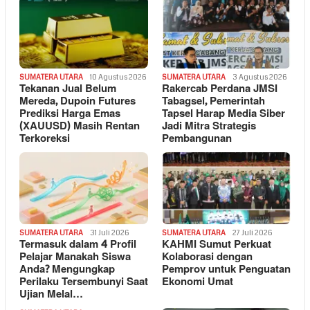
SUMATERA UTARA
10 Agustus 2026
SUMATERA UTARA
3 Agustus 2026
Tekanan Jual Belum
Rakercab Perdana JMSI
Mereda, Dupoin Futures
Tabagsel, Pemerintah
Prediksi Harga Emas
Tapsel Harap Media Siber
(XAUUSD) Masih Rentan
Jadi Mitra Strategis
Terkoreksi
Pembangunan
SUMATERA UTARA
31 Juli 2026
SUMATERA UTARA
27 Juli 2026
Termasuk dalam 4 Profil
KAHMI Sumut Perkuat
Pelajar Manakah Siswa
Kolaborasi dengan
Anda? Mengungkap
Pemprov untuk Penguatan
Perilaku Tersembunyi Saat
Ekonomi Umat
Ujian Melal…