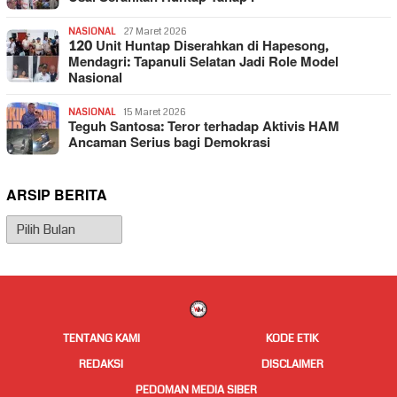
NASIONAL
27 Maret 2026
120 Unit Huntap Diserahkan di Hapesong,
Mendagri: Tapanuli Selatan Jadi Role Model
Nasional
NASIONAL
15 Maret 2026
Teguh Santosa: Teror terhadap Aktivis HAM
Ancaman Serius bagi Demokrasi
ARSIP BERITA
Arsip
Berita
TENTANG KAMI
KODE ETIK
REDAKSI
DISCLAIMER
PEDOMAN MEDIA SIBER