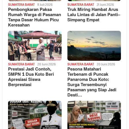
SUMATERA BARAT
11 Juli 2026
SUMATERA BARAT
21 Juni 2026
Pembongkaran Paksa
Truk Miring Hambat Arus
Rumah Warga di Pasaman
Lalu Lintas di Jalan Panti–
Tanpa Dasar Hukum Picu
Simpang Empat
Keresahan
SUMATERA BARAT
20 Juni 2026
SUMATERA BARAT
20 Juni 2026
Prestasi Jadi Contoh,
Pesona Matahari
SMPN 1 Dua Koto Beri
Terbenam di Puncak
Apresiasi Siswa
Panaroma Dua Koto:
Berprestasi
Surga Tersembunyi
Pasaman yang Siap Jadi
Desti…