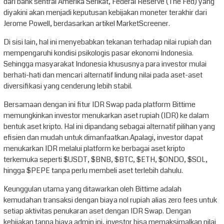
dari bank sentral Amerika Serikat, Federal Reserve (The Fed) yang
diyakini akan menjadi keputusan kebijakan moneter terakhir dari
Jerome Powell, berdasarkan artikel MarketScreener.
Di sisi lain, hal ini menyebabkan tekanan terhadap nilai rupiah dan
mempengaruhi kondisi psikologis pasar ekonomi Indonesia.
Sehingga masyarakat Indonesia khususnya para investor mulai
berhati-hati dan mencari alternatif lindung nilai pada aset-aset
diversifikasi yang cenderung lebih stabil.
Bersamaan dengan ini fitur IDR Swap pada platform Bittime
memungkinkan investor menukarkan aset rupiah (IDR) ke dalam
bentuk aset kripto. Hal ini dipandang sebagai alternatif pilihan yang
efisien dan mudah untuk dimanfaatkan.Apalagi, investor dapat
menukarkan IDR melalui platform ke berbagai aset kripto
terkemuka seperti $USDT, $BNB, $BTC, $ETH, $ONDO, $SOL,
hingga $PEPE tanpa perlu membeli aset terlebih dahulu.
Keunggulan utama yang ditawarkan oleh Bittime adalah
kemudahan transaksi dengan biaya nol rupiah alias zero fees untuk
setiap aktivitas penukaran aset dengan IDR Swap. Dengan
kebijakan tanpa biaya admin ini, investor bisa memaksimalkan nilai