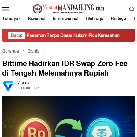
Loncat
Menu
ke
Mobile
konten
Tabagsel
Nasional
Internasional
Olahraga
Budaya
Po
asaman Tanpa Dasar Hukum Picu Keresahan
Baca:
Truk Miring H
Beranda
Bisnis
Bittime Hadirkan IDR Swap Zero Fee
di Tengah Melemahnya Rupiah
Vritime
30 April 2026