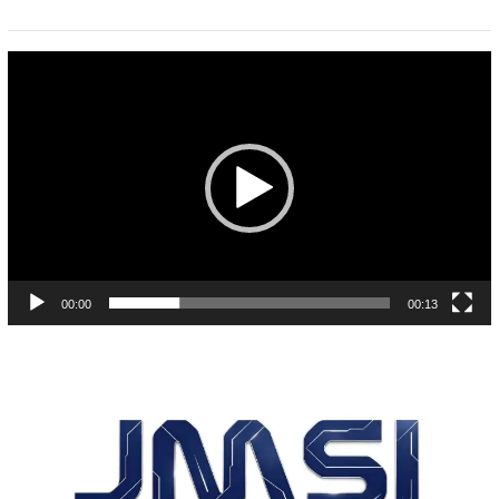
Pemutar
Video
00:00
00:13