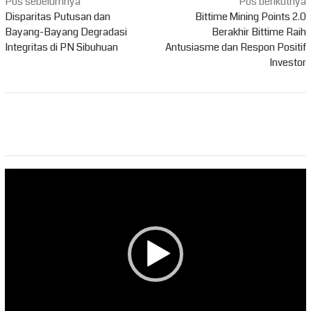
Navigasi
Pos sebelumnya
Pos berikutnya
pos
Disparitas Putusan dan
Bittime Mining Points 2.0
Bayang-Bayang Degradasi
Berakhir Bittime Raih
Integritas di PN Sibuhuan
Antusiasme dan Respon Positif
Investor
Pemutar
Video