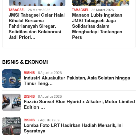
TABAGSEL
26 Maret 2026
TABAGSEL
26 Maret 2026
JMSI Tabagsel Gelar Halal
Manaon Lubis Ingatkan
Bihalal Bersama
JMSI Tabagsel: Jaga
Fahdriansyah Siregar,
Solidaritas dalam
Soliditas dan Kolaborasi
Menghadapi Tantangan
Jadi Priori…
Pers
BISNIS & EKONOMI
BISNIS
8 Agustus 2026
Industri Akuakultur Pakistan, Asia Selatan hingga
Timur Teng…
BISNIS
8 Agustus 2026
Fazzio Sunset Blue Hybrid x Alkateri, Motor Limited
Edition …
BISNIS
7 Agustus 2026
Lomba Foto LRT Hadirkan Hadiah Menarik, Ini
Syaratnya