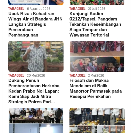
TABAGSEL
6 Agustus 2026
TABAGSEL
27 Juli 2026
Ucok Rizal: Kehadiran
Kunjungi Kodim
Wings Air di Bandara JHN
0212/Tapsel, Pangdam
Langkah Strategis
Tekankan Keseimbangan
Pemerataan
Siaga Tempur dan
Pembangunan
Wawasan Teritorial
TABAGSEL
20 Mei 2026
TABAGSEL
2 Mei 2026
Dukung Penuh
Filosofi dan Makna
Pemberantasan Narkoba,
Mendalam di Balik
Kedan Prabo Nol Lapan:
Manortor Parmasak pada
Kami Siap Jadi Mitra
Resepsi Pernikahan
Strategis Polres Pad…