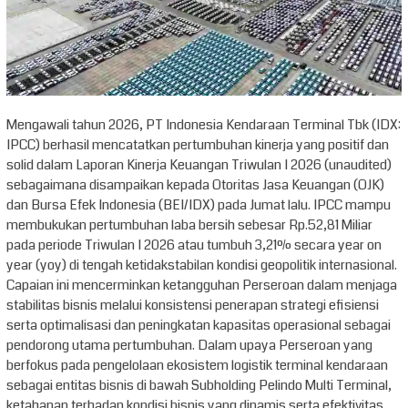
Mengawali tahun 2026, PT Indonesia Kendaraan Terminal Tbk (IDX:
IPCC) berhasil mencatatkan pertumbuhan kinerja yang positif dan
solid dalam Laporan Kinerja Keuangan Triwulan I 2026 (unaudited)
sebagaimana disampaikan kepada Otoritas Jasa Keuangan (OJK)
dan Bursa Efek Indonesia (BEI/IDX) pada Jumat lalu. IPCC mampu
membukukan pertumbuhan laba bersih sebesar Rp.52,81 Miliar
pada periode Triwulan I 2026 atau tumbuh 3,21% secara year on
year (yoy) di tengah ketidakstabilan kondisi geopolitik internasional.
Capaian ini mencerminkan ketangguhan Perseroan dalam menjaga
stabilitas bisnis melalui konsistensi penerapan strategi efisiensi
serta optimalisasi dan peningkatan kapasitas operasional sebagai
pendorong utama pertumbuhan. Dalam upaya Perseroan yang
berfokus pada pengelolaan ekosistem logistik terminal kendaraan
sebagai entitas bisnis di bawah Subholding Pelindo Multi Terminal,
ketahanan terhadap kondisi bisnis yang dinamis serta efektivitas