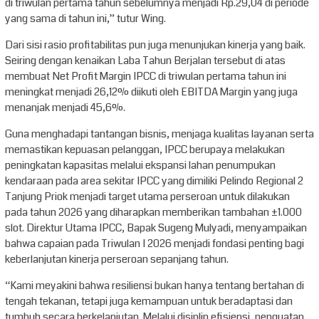
di triwulan pertama tahun sebelumnya menjadi Rp.29,04 di periode
yang sama di tahun ini,” tutur Wing.
Dari sisi rasio profitabilitas pun juga menunjukan kinerja yang baik.
Seiring dengan kenaikan Laba Tahun Berjalan tersebut di atas
membuat Net Profit Margin IPCC di triwulan pertama tahun ini
meningkat menjadi 26,12% diikuti oleh EBITDA Margin yang juga
menanjak menjadi 45,6%.
Guna menghadapi tantangan bisnis, menjaga kualitas layanan serta
memastikan kepuasan pelanggan, IPCC berupaya melakukan
peningkatan kapasitas melalui ekspansi lahan penumpukan
kendaraan pada area sekitar IPCC yang dimiliki Pelindo Regional 2
Tanjung Priok menjadi target utama perseroan untuk dilakukan
pada tahun 2026 yang diharapkan memberikan tambahan ±1.000
slot. Direktur Utama IPCC, Bapak Sugeng Mulyadi, menyampaikan
bahwa capaian pada Triwulan I 2026 menjadi fondasi penting bagi
keberlanjutan kinerja perseroan sepanjang tahun.
“Kami meyakini bahwa resiliensi bukan hanya tentang bertahan di
tengah tekanan, tetapi juga kemampuan untuk beradaptasi dan
tumbuh secara berkelanjutan. Melalui disiplin efisiensi, penguatan