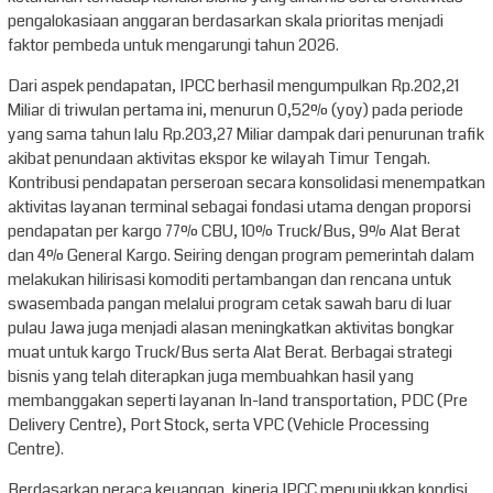
pengalokasiaan anggaran berdasarkan skala prioritas menjadi
faktor pembeda untuk mengarungi tahun 2026.
Dari aspek pendapatan, IPCC berhasil mengumpulkan Rp.202,21
Miliar di triwulan pertama ini, menurun 0,52% (yoy) pada periode
yang sama tahun lalu Rp.203,27 Miliar dampak dari penurunan trafik
akibat penundaan aktivitas ekspor ke wilayah Timur Tengah.
Kontribusi pendapatan perseroan secara konsolidasi menempatkan
aktivitas layanan terminal sebagai fondasi utama dengan proporsi
pendapatan per kargo 77% CBU, 10% Truck/Bus, 9% Alat Berat
dan 4% General Kargo. Seiring dengan program pemerintah dalam
melakukan hilirisasi komoditi pertambangan dan rencana untuk
swasembada pangan melalui program cetak sawah baru di luar
pulau Jawa juga menjadi alasan meningkatkan aktivitas bongkar
muat untuk kargo Truck/Bus serta Alat Berat. Berbagai strategi
bisnis yang telah diterapkan juga membuahkan hasil yang
membanggakan seperti layanan In-land transportation, PDC (Pre
Delivery Centre), Port Stock, serta VPC (Vehicle Processing
Centre).
Berdasarkan neraca keuangan, kinerja IPCC menunjukkan kondisi