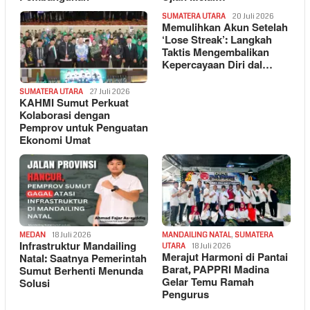
SUMATERA UTARA
20 Juli 2026
Memulihkan Akun Setelah
‘Lose Streak’: Langkah
Taktis Mengembalikan
Kepercayaan Diri dal…
SUMATERA UTARA
27 Juli 2026
KAHMI Sumut Perkuat
Kolaborasi dengan
Pemprov untuk Penguatan
Ekonomi Umat
MEDAN
18 Juli 2026
MANDAILING NATAL
,
SUMATERA
Infrastruktur Mandailing
UTARA
18 Juli 2026
Merajut Harmoni di Pantai
Natal: Saatnya Pemerintah
Barat, PAPPRI Madina
Sumut Berhenti Menunda
Gelar Temu Ramah
Solusi
Pengurus