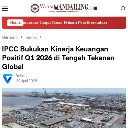
Loncat
Menu
ke
Mobile
konten
aman Tanpa Dasar Hukum Picu Keresahan
Baca:
Truk Miring Hamba
Beranda
Bisnis
IPCC Bukukan Kinerja Keuangan
Positif Q1 2026 di Tengah Tekanan
Global
Vritime
30 April 2026