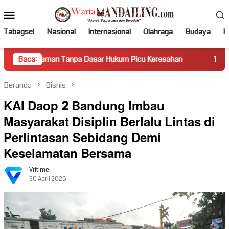
Loncat
Menu
ke
Mobile
konten
Tabagsel
Nasional
Internasional
Olahraga
Budaya
Po
n Tanpa Dasar Hukum Picu Keresahan
Baca:
Truk Miring Hambat A
Beranda
Bisnis
KAI Daop 2 Bandung Imbau
Masyarakat Disiplin Berlalu Lintas di
Perlintasan Sebidang Demi
Keselamatan Bersama
Vritime
30 April 2026