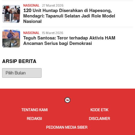
NASIONAL
27 Maret 2026
120 Unit Huntap Diserahkan di Hapesong,
Mendagri: Tapanuli Selatan Jadi Role Model
Nasional
NASIONAL
15 Maret 2026
Teguh Santosa: Teror terhadap Aktivis HAM
Ancaman Serius bagi Demokrasi
ARSIP BERITA
Arsip
Berita
TENTANG KAMI
KODE ETIK
REDAKSI
DISCLAIMER
PEDOMAN MEDIA SIBER