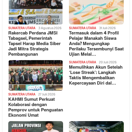
SUMATERA UTARA
3 Agustus 2026
SUMATERA UTARA
31 Juli 2026
Rakercab Perdana JMSI
Termasuk dalam 4 Profil
Tabagsel, Pemerintah
Pelajar Manakah Siswa
Tapsel Harap Media Siber
Anda? Mengungkap
Jadi Mitra Strategis
Perilaku Tersembunyi Saat
Pembangunan
Ujian Melal…
SUMATERA UTARA
20 Juli 2026
Memulihkan Akun Setelah
‘Lose Streak’: Langkah
Taktis Mengembalikan
Kepercayaan Diri dal…
SUMATERA UTARA
27 Juli 2026
KAHMI Sumut Perkuat
Kolaborasi dengan
Pemprov untuk Penguatan
Ekonomi Umat