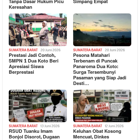
Tanpa Dasar Hukum Picu
Simpang Empat
Keresahan
SUMATERA BARAT
20 Juni 2026
SUMATERA BARAT
20 Juni 2026
Prestasi Jadi Contoh,
Pesona Matahari
SMPN 1 Dua Koto Beri
Terbenam di Puncak
Apresiasi Siswa
Panaroma Dua Koto:
Berprestasi
Surga Tersembunyi
Pasaman yang Siap Jadi
Desti…
SUMATERA BARAT
13 Juni 2026
SUMATERA BARAT
12 Juni 2026
RSUD Tuanku Imam
Keluhan Obat Kosong
Bonjol Disorot, Dugaan
Mencuat, Dinkes