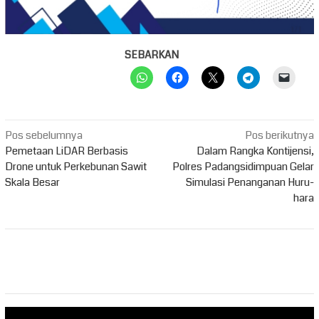
SEBARKAN
Navigasi
Pos sebelumnya
Pos berikutnya
pos
Pemetaan LiDAR Berbasis
Dalam Rangka Kontijensi,
Drone untuk Perkebunan Sawit
Polres Padangsidimpuan Gelar
Skala Besar
Simulasi Penanganan Huru-
hara
Pemutar