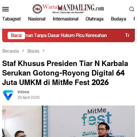
Loncat
Menu
ke
Mobile
konten
Tabagsel
Nasional
Internasional
Olahraga
Budaya
Po
 Tanpa Dasar Hukum Picu Keresahan
Baca:
Truk Miring Hambat Ar
Beranda
Bisnis
Staf Khusus Presiden Tiar N Karbala
Serukan Gotong-Royong Digital 64
Juta UMKM di MitMe Fest 2026
Vritime
30 April 2026