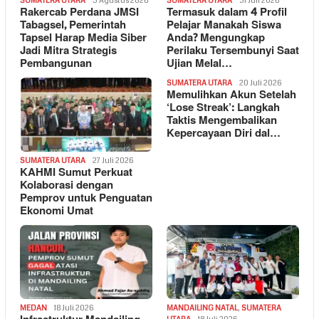
SUMATERA UTARA
3 Agustus 2026
SUMATERA UTARA
31 Juli 2026
Rakercab Perdana JMSI
Termasuk dalam 4 Profil
Tabagsel, Pemerintah
Pelajar Manakah Siswa
Tapsel Harap Media Siber
Anda? Mengungkap
Jadi Mitra Strategis
Perilaku Tersembunyi Saat
Pembangunan
Ujian Melal…
SUMATERA UTARA
20 Juli 2026
Memulihkan Akun Setelah
‘Lose Streak’: Langkah
Taktis Mengembalikan
Kepercayaan Diri dal…
SUMATERA UTARA
27 Juli 2026
KAHMI Sumut Perkuat
Kolaborasi dengan
Pemprov untuk Penguatan
Ekonomi Umat
MEDAN
18 Juli 2026
MANDAILING NATAL
,
SUMATERA