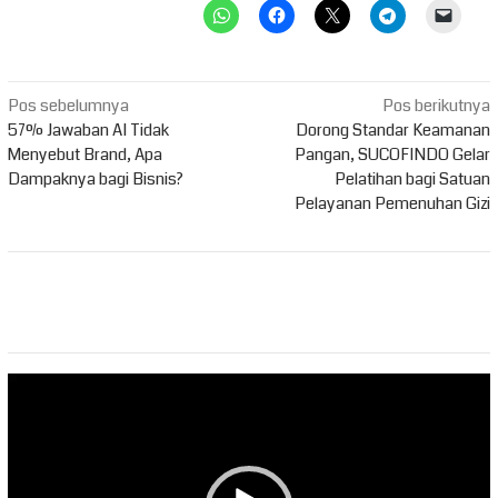
Navigasi
Pos sebelumnya
Pos berikutnya
pos
57% Jawaban AI Tidak
Dorong Standar Keamanan
Menyebut Brand, Apa
Pangan, SUCOFINDO Gelar
Dampaknya bagi Bisnis?
Pelatihan bagi Satuan
Pelayanan Pemenuhan Gizi
Pemutar
Video