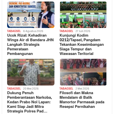
TABAGSEL
6 Agustus 2026
TABAGSEL
27 Juli 2026
Ucok Rizal: Kehadiran
Kunjungi Kodim
Wings Air di Bandara JHN
0212/Tapsel, Pangdam
Langkah Strategis
Tekankan Keseimbangan
Pemerataan
Siaga Tempur dan
Pembangunan
Wawasan Teritorial
TABAGSEL
20 Mei 2026
TABAGSEL
2 Mei 2026
Dukung Penuh
Filosofi dan Makna
Pemberantasan Narkoba,
Mendalam di Balik
Kedan Prabo Nol Lapan:
Manortor Parmasak pada
Kami Siap Jadi Mitra
Resepsi Pernikahan
Strategis Polres Pad…