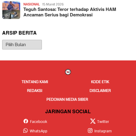
NASIONAL
15 Maret 2026
Teguh Santosa: Teror terhadap Aktivis HAM
Ancaman Serius bagi Demokrasi
ARSIP BERITA
Arsip
Berita
TENTANG KAMI
KODE ETIK
REDAKSI
DISCLAIMER
PEDOMAN MEDIA SIBER
JARINGAN SOCIAL
Facebook
Twitter
WhatsApp
Instagram