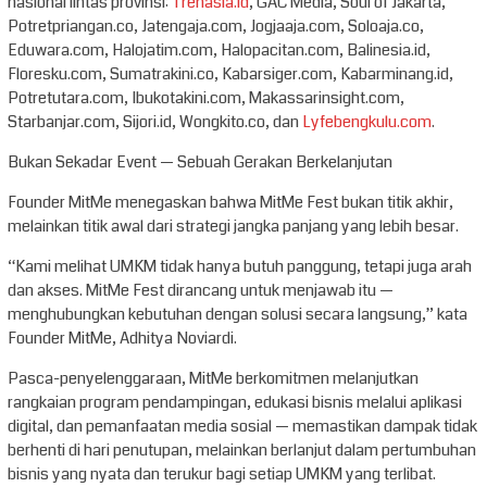
nasional lintas provinsi:
Trenasia.id
, GAC Media, Soul of Jakarta,
Potretpriangan.co, Jatengaja.com, Jogjaaja.com, Soloaja.co,
Eduwara.com, Halojatim.com, Halopacitan.com, Balinesia.id,
Floresku.com, Sumatrakini.co, Kabarsiger.com, Kabarminang.id,
Potretutara.com, Ibukotakini.com, Makassarinsight.com,
Starbanjar.com, Sijori.id, Wongkito.co, dan
Lyfebengkulu.com
.
Bukan Sekadar Event — Sebuah Gerakan Berkelanjutan
Founder MitMe menegaskan bahwa MitMe Fest bukan titik akhir,
melainkan titik awal dari strategi jangka panjang yang lebih besar.
“Kami melihat UMKM tidak hanya butuh panggung, tetapi juga arah
dan akses. MitMe Fest dirancang untuk menjawab itu —
menghubungkan kebutuhan dengan solusi secara langsung,” kata
Founder MitMe, Adhitya Noviardi.
Pasca-penyelenggaraan, MitMe berkomitmen melanjutkan
rangkaian program pendampingan, edukasi bisnis melalui aplikasi
digital, dan pemanfaatan media sosial — memastikan dampak tidak
berhenti di hari penutupan, melainkan berlanjut dalam pertumbuhan
bisnis yang nyata dan terukur bagi setiap UMKM yang terlibat.