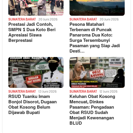
SUMATERA BARAT
20 Juni 2026
SUMATERA BARAT
20 Juni 2026
Prestasi Jadi Contoh,
Pesona Matahari
SMPN 1 Dua Koto Beri
Terbenam di Puncak
Apresiasi Siswa
Panaroma Dua Koto:
Berprestasi
Surga Tersembunyi
Pasaman yang Siap Jadi
Desti…
SUMATERA BARAT
13 Juni 2026
SUMATERA BARAT
12 Juni 2026
RSUD Tuanku Imam
Keluhan Obat Kosong
Bonjol Disorot, Dugaan
Mencuat, Dinkes
Obat Kosong Belum
Pasaman: Pengadaan
Dijawab Bupati
Obat RSUD Sudah
Menjadi Kewenangan
BLUD