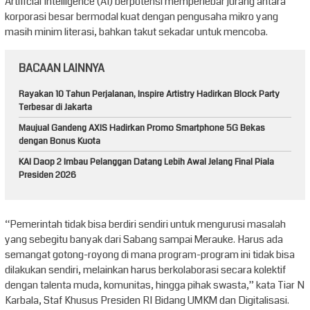
Artificial Intelligence (AI) berpotensi memperlebar jurang antara
korporasi besar bermodal kuat dengan pengusaha mikro yang
masih minim literasi, bahkan takut sekadar untuk mencoba.
BACAAN LAINNYA
Rayakan 10 Tahun Perjalanan, Inspire Artistry Hadirkan Block Party
Terbesar di Jakarta
Maujual Gandeng AXIS Hadirkan Promo Smartphone 5G Bekas
dengan Bonus Kuota
KAI Daop 2 Imbau Pelanggan Datang Lebih Awal Jelang Final Piala
Presiden 2026
“Pemerintah tidak bisa berdiri sendiri untuk mengurusi masalah
yang sebegitu banyak dari Sabang sampai Merauke. Harus ada
semangat gotong-royong di mana program-program ini tidak bisa
dilakukan sendiri, melainkan harus berkolaborasi secara kolektif
dengan talenta muda, komunitas, hingga pihak swasta,” kata Tiar N
Karbala, Staf Khusus Presiden RI Bidang UMKM dan Digitalisasi.