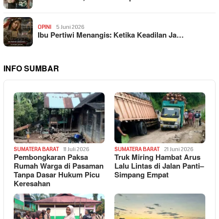
OPINI
5 Juni 2026
Ibu Pertiwi Menangis: Ketika Keadilan Ja…
INFO SUMBAR
SUMATERA BARAT
11 Juli 2026
SUMATERA BARAT
21 Juni 2026
Pembongkaran Paksa
Truk Miring Hambat Arus
Rumah Warga di Pasaman
Lalu Lintas di Jalan Panti–
Tanpa Dasar Hukum Picu
Simpang Empat
Keresahan