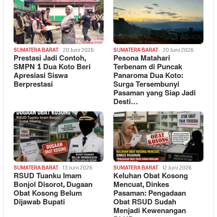
SUMATERA BARAT
20 Juni 2026
SUMATERA BARAT
20 Juni 2026
Prestasi Jadi Contoh,
Pesona Matahari
SMPN 1 Dua Koto Beri
Terbenam di Puncak
Apresiasi Siswa
Panaroma Dua Koto:
Berprestasi
Surga Tersembunyi
Pasaman yang Siap Jadi
Desti…
SUMATERA BARAT
13 Juni 2026
SUMATERA BARAT
12 Juni 2026
RSUD Tuanku Imam
Keluhan Obat Kosong
Bonjol Disorot, Dugaan
Mencuat, Dinkes
Obat Kosong Belum
Pasaman: Pengadaan
Dijawab Bupati
Obat RSUD Sudah
Menjadi Kewenangan