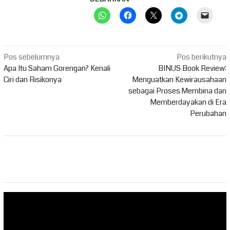
Navigasi
Pos sebelumnya
Pos berikutnya
pos
Apa Itu Saham Gorengan? Kenali
BINUS Book Review:
Ciri dan Risikonya
Menguatkan Kewirausahaan
sebagai Proses Membina dan
Memberdayakan di Era
Perubahan
Pemutar
Video