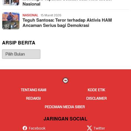
Nasional
NASIONAL
15 Maret 2026
Teguh Santosa: Teror terhadap Aktivis HAM
Ancaman Serius bagi Demokrasi
ARSIP BERITA
Arsip
Berita
TENTANG KAMI
KODE ETIK
REDAKSI
DISCLAIMER
PEDOMAN MEDIA SIBER
JARINGAN SOCIAL
Facebook
Twitter