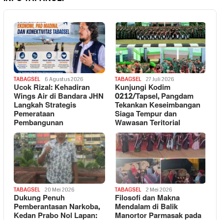
TABAGSEL
6 Agustus 2026
TABAGSEL
27 Juli 2026
Ucok Rizal: Kehadiran
Kunjungi Kodim
Wings Air di Bandara JHN
0212/Tapsel, Pangdam
Langkah Strategis
Tekankan Keseimbangan
Pemerataan
Siaga Tempur dan
Pembangunan
Wawasan Teritorial
TABAGSEL
20 Mei 2026
TABAGSEL
2 Mei 2026
Dukung Penuh
Filosofi dan Makna
Pemberantasan Narkoba,
Mendalam di Balik
Kedan Prabo Nol Lapan:
Manortor Parmasak pada