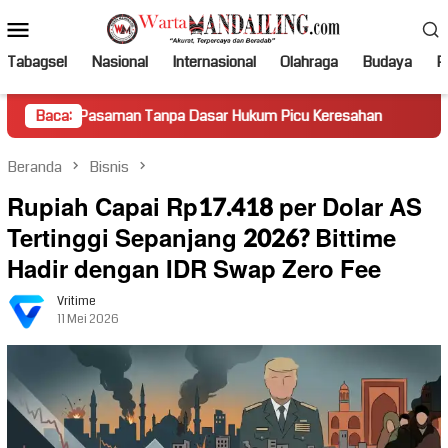
Loncat
Menu
ke
Mobile
konten
Tabagsel
Nasional
Internasional
Olahraga
Budaya
Po
aman Tanpa Dasar Hukum Picu Keresahan
Baca:
Truk Miring Hamb
Beranda
Bisnis
Rupiah Capai Rp17.418 per Dolar AS
Tertinggi Sepanjang 2026? Bittime
Hadir dengan IDR Swap Zero Fee
Vritime
11 Mei 2026