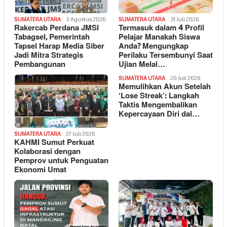
SUMATERA UTARA
3 Agustus 2026
SUMATERA UTARA
31 Juli 2026
Rakercab Perdana JMSI
Termasuk dalam 4 Profil
Tabagsel, Pemerintah
Pelajar Manakah Siswa
Tapsel Harap Media Siber
Anda? Mengungkap
Jadi Mitra Strategis
Perilaku Tersembunyi Saat
Pembangunan
Ujian Melal…
SUMATERA UTARA
20 Juli 2026
Memulihkan Akun Setelah
‘Lose Streak’: Langkah
Taktis Mengembalikan
Kepercayaan Diri dal…
SUMATERA UTARA
27 Juli 2026
KAHMI Sumut Perkuat
Kolaborasi dengan
Pemprov untuk Penguatan
Ekonomi Umat