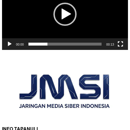
00:00
00:13
INFO TAPANULI