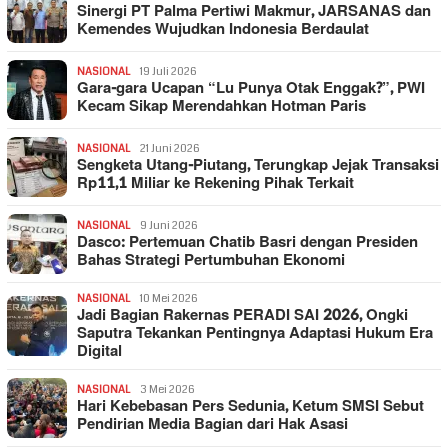
Sinergi PT Palma Pertiwi Makmur, JARSANAS dan
Kemendes Wujudkan Indonesia Berdaulat
NASIONAL
19 Juli 2026
Gara-gara Ucapan “Lu Punya Otak Enggak?”, PWI
Kecam Sikap Merendahkan Hotman Paris
NASIONAL
21 Juni 2026
Sengketa Utang-Piutang, Terungkap Jejak Transaksi
Rp11,1 Miliar ke Rekening Pihak Terkait
NASIONAL
9 Juni 2026
Dasco: Pertemuan Chatib Basri dengan Presiden
Bahas Strategi Pertumbuhan Ekonomi
NASIONAL
10 Mei 2026
Jadi Bagian Rakernas PERADI SAI 2026, Ongki
Saputra Tekankan Pentingnya Adaptasi Hukum Era
Digital
NASIONAL
3 Mei 2026
Hari Kebebasan Pers Sedunia, Ketum SMSI Sebut
Pendirian Media Bagian dari Hak Asasi