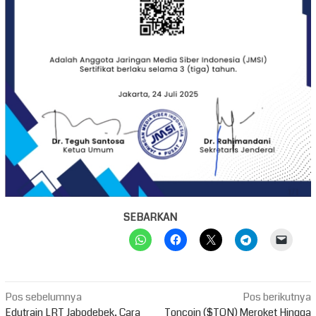
SEBARKAN
Navigasi
Pos sebelumnya
Pos berikutnya
Edutrain LRT Jabodebek, Cara
Toncoin ($TON) Meroket Hingga