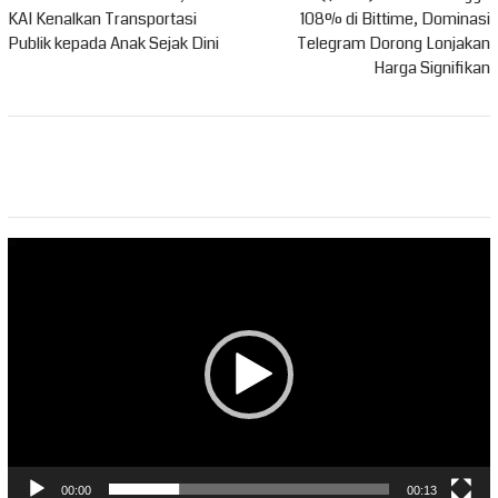
pos
KAI Kenalkan Transportasi
108% di Bittime, Dominasi
Publik kepada Anak Sejak Dini
Telegram Dorong Lonjakan
Harga Signifikan
Pemutar
Video
00:00
00:13