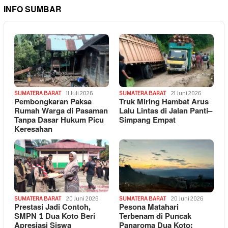
INFO SUMBAR
SUMATERA BARAT
11 Juli 2026
SUMATERA BARAT
21 Juni 2026
Pembongkaran Paksa
Truk Miring Hambat Arus
Rumah Warga di Pasaman
Lalu Lintas di Jalan Panti–
Tanpa Dasar Hukum Picu
Simpang Empat
Keresahan
SUMATERA BARAT
20 Juni 2026
SUMATERA BARAT
20 Juni 2026
Prestasi Jadi Contoh,
Pesona Matahari
SMPN 1 Dua Koto Beri
Terbenam di Puncak
Apresiasi Siswa
Panaroma Dua Koto: