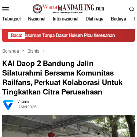
Loncat
Menu
ke
Mobile
konten
Tabagsel
Nasional
Internasional
Olahraga
Budaya
Po
aman Tanpa Dasar Hukum Picu Keresahan
Baca:
Truk Miring Hamb
Beranda
Bisnis
KAI Daop 2 Bandung Jalin
Silaturahmi Bersama Komunitas
Railfans, Perkuat Kolaborasi Untuk
Tingkatkan Citra Perusahaan
Vritime
17 Mei 2026