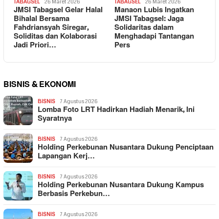
TABAGSEL
26 Maret 2026
TABAGSEL
26 Maret 2026
JMSI Tabagsel Gelar Halal
Manaon Lubis Ingatkan
Bihalal Bersama
JMSI Tabagsel: Jaga
Fahdriansyah Siregar,
Solidaritas dalam
Soliditas dan Kolaborasi
Menghadapi Tantangan
Jadi Priori…
Pers
BISNIS & EKONOMI
BISNIS
7 Agustus 2026
Lomba Foto LRT Hadirkan Hadiah Menarik, Ini
Syaratnya
BISNIS
7 Agustus 2026
Holding Perkebunan Nusantara Dukung Penciptaan
Lapangan Kerj…
BISNIS
7 Agustus 2026
Holding Perkebunan Nusantara Dukung Kampus
Berbasis Perkebun…
BISNIS
7 Agustus 2026