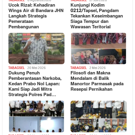
TABAGSEL
6 Agustus 2026
TABAGSEL
27 Juli 2026
Ucok Rizal: Kehadiran
Kunjungi Kodim
Wings Air di Bandara JHN
0212/Tapsel, Pangdam
Langkah Strategis
Tekankan Keseimbangan
Pemerataan
Siaga Tempur dan
Pembangunan
Wawasan Teritorial
TABAGSEL
20 Mei 2026
TABAGSEL
2 Mei 2026
Dukung Penuh
Filosofi dan Makna
Pemberantasan Narkoba,
Mendalam di Balik
Kedan Prabo Nol Lapan:
Manortor Parmasak pada
Kami Siap Jadi Mitra
Resepsi Pernikahan
Strategis Polres Pad…