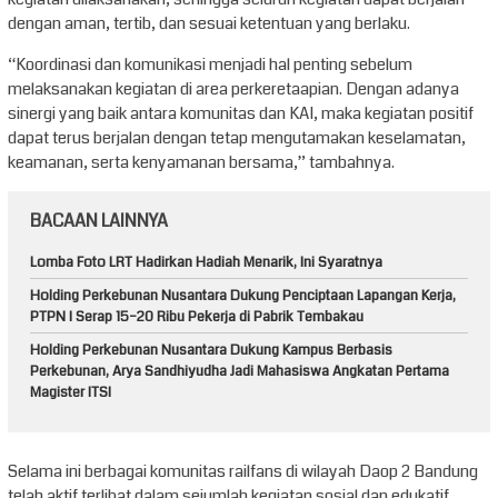
dengan aman, tertib, dan sesuai ketentuan yang berlaku.
“Koordinasi dan komunikasi menjadi hal penting sebelum
melaksanakan kegiatan di area perkeretaapian. Dengan adanya
sinergi yang baik antara komunitas dan KAI, maka kegiatan positif
dapat terus berjalan dengan tetap mengutamakan keselamatan,
keamanan, serta kenyamanan bersama,” tambahnya.
BACAAN LAINNYA
Lomba Foto LRT Hadirkan Hadiah Menarik, Ini Syaratnya
Holding Perkebunan Nusantara Dukung Penciptaan Lapangan Kerja,
PTPN I Serap 15–20 Ribu Pekerja di Pabrik Tembakau
Holding Perkebunan Nusantara Dukung Kampus Berbasis
Perkebunan, Arya Sandhiyudha Jadi Mahasiswa Angkatan Pertama
Magister ITSI
Selama ini berbagai komunitas railfans di wilayah Daop 2 Bandung
telah aktif terlibat dalam sejumlah kegiatan sosial dan edukatif