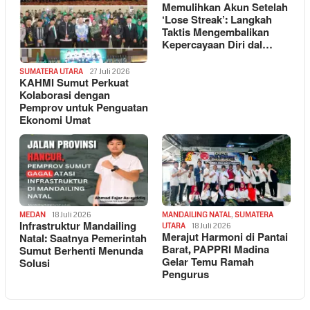
Memulihkan Akun Setelah
‘Lose Streak’: Langkah
Taktis Mengembalikan
Kepercayaan Diri dal…
SUMATERA UTARA
27 Juli 2026
KAHMI Sumut Perkuat
Kolaborasi dengan
Pemprov untuk Penguatan
Ekonomi Umat
MEDAN
18 Juli 2026
MANDAILING NATAL
,
SUMATERA
Infrastruktur Mandailing
UTARA
18 Juli 2026
Merajut Harmoni di Pantai
Natal: Saatnya Pemerintah
Barat, PAPPRI Madina
Sumut Berhenti Menunda
Gelar Temu Ramah
Solusi
Pengurus