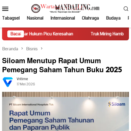
Loncat
Menu
ke
Mobile
konten
Tabagsel
Nasional
Internasional
Olahraga
Budaya
Po
Hukum Picu Keresahan
Baca:
Truk Miring Hambat Arus Lalu Lintas
Beranda
Bisnis
Siloam Menutup Rapat Umum
Pemegang Saham Tahun Buku 2025
Vritime
17 Mei 2026