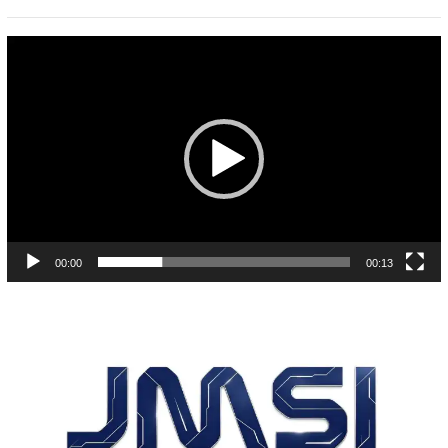
Pemutar
Video
00:00
00:13