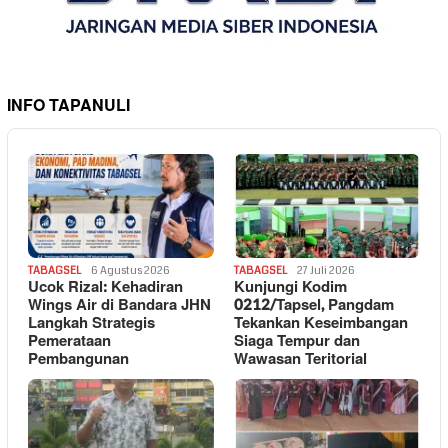
INFO TAPANULI
TABAGSEL
6 Agustus 2026
TABAGSEL
27 Juli 2026
Ucok Rizal: Kehadiran
Kunjungi Kodim
Wings Air di Bandara JHN
0212/Tapsel, Pangdam
Langkah Strategis
Tekankan Keseimbangan
Pemerataan
Siaga Tempur dan
Pembangunan
Wawasan Teritorial