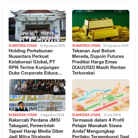
SUMATERA UTARA
10 Agustus 2026
SUMATERA UTARA
10 Agustus 2026
Holding Perkebunan
Tekanan Jual Belum
Nusantara Perkuat
Mereda, Dupoin Futures
Kolaborasi Global, PT
Prediksi Harga Emas
RPN Terima Kunjungan
(XAUUSD) Masih Rentan
Duke Corporate Educa…
Terkoreksi
SUMATERA UTARA
3 Agustus 2026
SUMATERA UTARA
31 Juli 2026
Rakercab Perdana JMSI
Termasuk dalam 4 Profil
Tabagsel, Pemerintah
Pelajar Manakah Siswa
Tapsel Harap Media Siber
Anda? Mengungkap
Jadi Mitra Strategis
Perilaku Tersembunyi Saat