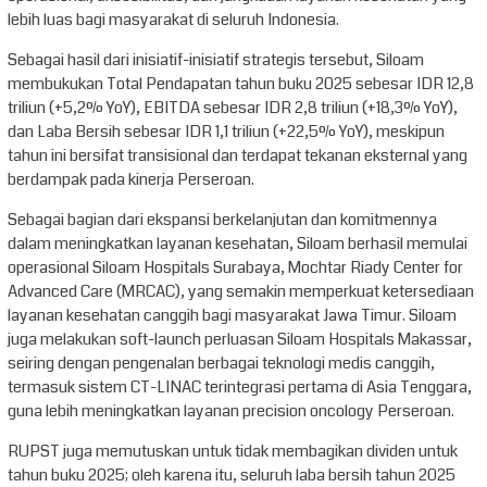
lebih luas bagi masyarakat di seluruh Indonesia.
Sebagai hasil dari inisiatif-inisiatif strategis tersebut, Siloam
membukukan Total Pendapatan tahun buku 2025 sebesar IDR 12,8
triliun (+5,2% YoY), EBITDA sebesar IDR 2,8 triliun (+18,3% YoY),
dan Laba Bersih sebesar IDR 1,1 triliun (+22,5% YoY), meskipun
tahun ini bersifat transisional dan terdapat tekanan eksternal yang
berdampak pada kinerja Perseroan.
Sebagai bagian dari ekspansi berkelanjutan dan komitmennya
dalam meningkatkan layanan kesehatan, Siloam berhasil memulai
operasional Siloam Hospitals Surabaya, Mochtar Riady Center for
Advanced Care (MRCAC), yang semakin memperkuat ketersediaan
layanan kesehatan canggih bagi masyarakat Jawa Timur. Siloam
juga melakukan soft-launch perluasan Siloam Hospitals Makassar,
seiring dengan pengenalan berbagai teknologi medis canggih,
termasuk sistem CT-LINAC terintegrasi pertama di Asia Tenggara,
guna lebih meningkatkan layanan precision oncology Perseroan.
RUPST juga memutuskan untuk tidak membagikan dividen untuk
tahun buku 2025; oleh karena itu, seluruh laba bersih tahun 2025