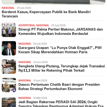
NASIONAL
29 Juli 2026
Berderet Kasus, Kepercayaan Publik ke Bank Mandiri
Terancam
ADVERTORIAL
,
NASIONAL
25 Juli 2026
Sinergi PT Palma Pertiwi Makmur, JARSANAS dan
Kemendes Wujudkan Indonesia Berdaulat
NASIONAL
19 Juli 2026
Gara-gara Ucapan “Lu Punya Otak Enggak?”, PWI
Kecam Sikap Merendahkan Hotman Paris
NASIONAL
21 Juni 2026
Sengketa Utang-Piutang, Terungkap Jejak Transaksi
Rp11,1 Miliar ke Rekening Pihak Terkait
NASIONAL
9 Juni 2026
Dasco: Pertemuan Chatib Basri dengan Presiden
Bahas Strategi Pertumbuhan Ekonomi
NASIONAL
10 Mei 2026
Jadi Bagian Rakernas PERADI SAI 2026, Ongki
Saputra Tekankan Pentingnya Adaptasi Hukum Era