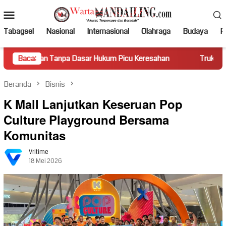
Loncat
Menu
ke
Mobile
konten
Tabagsel
Nasional
Internasional
Olahraga
Budaya
Po
Tanpa Dasar Hukum Picu Keresahan
Baca:
Truk Miring Hambat Aru
Beranda
Bisnis
K Mall Lanjutkan Keseruan Pop
Culture Playground Bersama
Komunitas
Vritime
18 Mei 2026