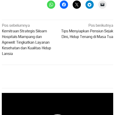
Navigasi
Pos sebelumnya
Pos berikutnya
pos
Kemitraan Strategis Siloam
Tips Menyiapkan Pensiun Sejak
Hospitals Mampang dan
Dini, Hidup Tenang di Masa Tua
Agewell: Tingkatkan Layanan
Kesehatan dan Kualitas Hidup
Lansia
Pemutar
Video