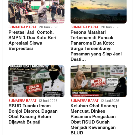
SUMATERA BARAT
20 Juni 2026
SUMATERA BARAT
20 Juni 2026
Prestasi Jadi Contoh,
Pesona Matahari
SMPN 1 Dua Koto Beri
Terbenam di Puncak
Apresiasi Siswa
Panaroma Dua Koto:
Berprestasi
Surga Tersembunyi
Pasaman yang Siap Jadi
Desti…
SUMATERA BARAT
13 Juni 2026
SUMATERA BARAT
12 Juni 2026
RSUD Tuanku Imam
Keluhan Obat Kosong
Bonjol Disorot, Dugaan
Mencuat, Dinkes
Obat Kosong Belum
Pasaman: Pengadaan
Dijawab Bupati
Obat RSUD Sudah
Menjadi Kewenangan
BLUD