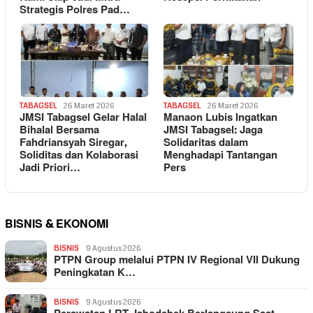
Strategis Polres Pad…
TABAGSEL
26 Maret 2026
TABAGSEL
26 Maret 2026
JMSI Tabagsel Gelar Halal
Manaon Lubis Ingatkan
Bihalal Bersama
JMSI Tabagsel: Jaga
Fahdriansyah Siregar,
Solidaritas dalam
Soliditas dan Kolaborasi
Menghadapi Tantangan
Jadi Priori…
Pers
BISNIS & EKONOMI
BISNIS
9 Agustus 2026
PTPN Group melalui PTPN IV Regional VII Dukung
Peningkatan K…
BISNIS
9 Agustus 2026