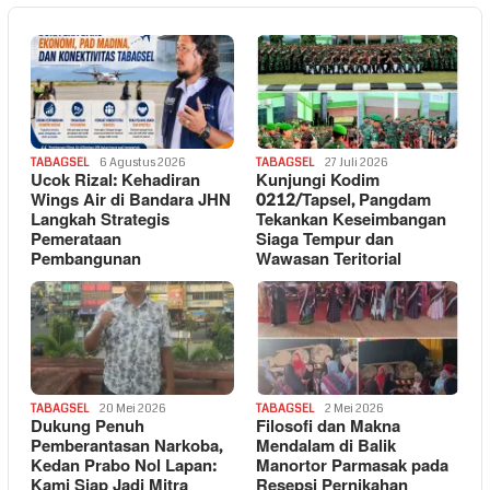
TABAGSEL
6 Agustus 2026
TABAGSEL
27 Juli 2026
Ucok Rizal: Kehadiran
Kunjungi Kodim
Wings Air di Bandara JHN
0212/Tapsel, Pangdam
Langkah Strategis
Tekankan Keseimbangan
Pemerataan
Siaga Tempur dan
Pembangunan
Wawasan Teritorial
TABAGSEL
20 Mei 2026
TABAGSEL
2 Mei 2026
Dukung Penuh
Filosofi dan Makna
Pemberantasan Narkoba,
Mendalam di Balik
Kedan Prabo Nol Lapan:
Manortor Parmasak pada
Kami Siap Jadi Mitra
Resepsi Pernikahan