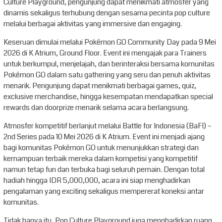
Culture Playground, pengunjung dapat menikmati atmosfer yang
dinamis sekaligus terhubung dengan sesama pecinta pop culture
melalui berbagai aktivitas yang immersive dan engaging.
Keseruan dimulai melalui Pokémon GO Community Day pada 9 Mei
2026 di K Atrium, Ground Floor. Event ini mengajak para Trainers
untuk berkumpul, menjelajah, dan berinteraksi bersama komunitas
Pokémon GO dalam satu gathering yang seru dan penuh aktivitas
menarik. Pengunjung dapat menikmati berbagai games, quiz,
exclusive merchandise, hingga kesempatan mendapatkan special
rewards dan doorprize menarik selama acara berlangsung.
Atmosfer kompetitif berlanjut melalui Battle for Indonesia (BaFI) –
2nd Series pada 10 Mei 2026 di K Atrium. Event ini menjadi ajang
bagi komunitas Pokémon GO untuk menunjukkan strategi dan
kemampuan terbaik mereka dalam kompetisi yang kompetitif
namun tetap fun dan terbuka bagi seluruh pemain. Dengan total
hadiah hingga IDR 5,000,000, acara ini siap menghadirkan
pengalaman yang exciting sekaligus mempererat koneksi antar
komunitas.
Tidak hanya itu, Pop Culture Playground juga menghadirkan ruang