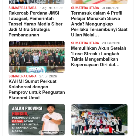
SUMATERA UTARA
3 Agustus 2026
SUMATERA UTARA
31 Juli 2026
Rakercab Perdana JMSI
Termasuk dalam 4 Profil
Tabagsel, Pemerintah
Pelajar Manakah Siswa
Tapsel Harap Media Siber
Anda? Mengungkap
Jadi Mitra Strategis
Perilaku Tersembunyi Saat
Pembangunan
Ujian Melal…
SUMATERA UTARA
20 Juli 2026
Memulihkan Akun Setelah
‘Lose Streak’: Langkah
Taktis Mengembalikan
Kepercayaan Diri dal…
SUMATERA UTARA
27 Juli 2026
KAHMI Sumut Perkuat
Kolaborasi dengan
Pemprov untuk Penguatan
Ekonomi Umat