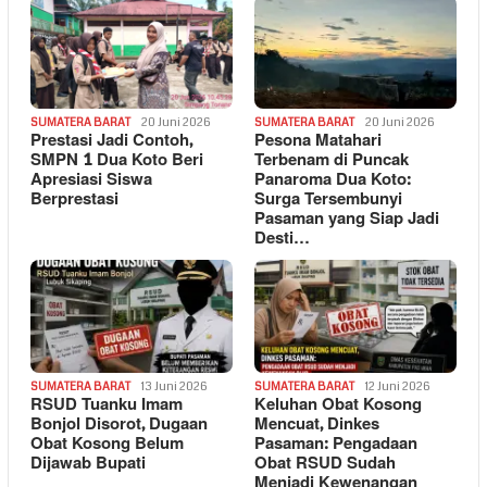
SUMATERA BARAT
20 Juni 2026
SUMATERA BARAT
20 Juni 2026
Prestasi Jadi Contoh,
Pesona Matahari
SMPN 1 Dua Koto Beri
Terbenam di Puncak
Apresiasi Siswa
Panaroma Dua Koto:
Berprestasi
Surga Tersembunyi
Pasaman yang Siap Jadi
Desti…
SUMATERA BARAT
13 Juni 2026
SUMATERA BARAT
12 Juni 2026
RSUD Tuanku Imam
Keluhan Obat Kosong
Bonjol Disorot, Dugaan
Mencuat, Dinkes
Obat Kosong Belum
Pasaman: Pengadaan
Dijawab Bupati
Obat RSUD Sudah
Menjadi Kewenangan