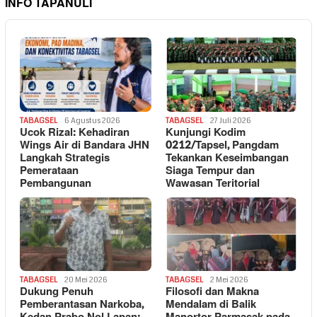
INFO TAPANULI
TABAGSEL
6 Agustus 2026
TABAGSEL
27 Juli 2026
Ucok Rizal: Kehadiran
Kunjungi Kodim
Wings Air di Bandara JHN
0212/Tapsel, Pangdam
Langkah Strategis
Tekankan Keseimbangan
Pemerataan
Siaga Tempur dan
Pembangunan
Wawasan Teritorial
TABAGSEL
20 Mei 2026
TABAGSEL
2 Mei 2026
Dukung Penuh
Filosofi dan Makna
Pemberantasan Narkoba,
Mendalam di Balik