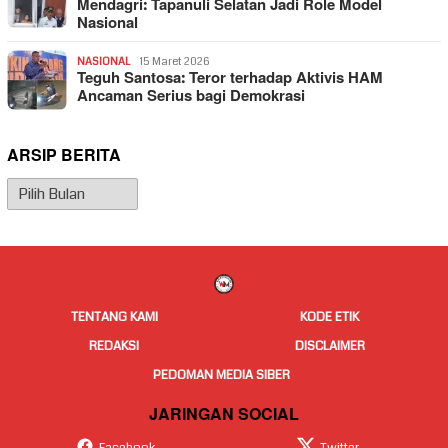
Mendagri: Tapanuli Selatan Jadi Role Model
Nasional
NASIONAL
15 Maret 2026
Teguh Santosa: Teror terhadap Aktivis HAM
Ancaman Serius bagi Demokrasi
ARSIP BERITA
Arsip
Berita
TENTANG KAMI
KODE ETIK
REDAKSI
DISCLAIMER
PEDOMAN MEDIA SIBER
JARINGAN SOCIAL