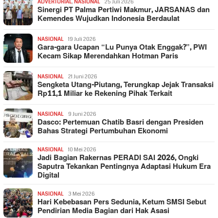
ADVERTORIAL
,
NASIONAL
25 Juli 2026
Sinergi PT Palma Pertiwi Makmur, JARSANAS dan
Kemendes Wujudkan Indonesia Berdaulat
NASIONAL
19 Juli 2026
Gara-gara Ucapan “Lu Punya Otak Enggak?”, PWI
Kecam Sikap Merendahkan Hotman Paris
NASIONAL
21 Juni 2026
Sengketa Utang-Piutang, Terungkap Jejak Transaksi
Rp11,1 Miliar ke Rekening Pihak Terkait
NASIONAL
9 Juni 2026
Dasco: Pertemuan Chatib Basri dengan Presiden
Bahas Strategi Pertumbuhan Ekonomi
NASIONAL
10 Mei 2026
Jadi Bagian Rakernas PERADI SAI 2026, Ongki
Saputra Tekankan Pentingnya Adaptasi Hukum Era
Digital
NASIONAL
3 Mei 2026
Hari Kebebasan Pers Sedunia, Ketum SMSI Sebut
Pendirian Media Bagian dari Hak Asasi