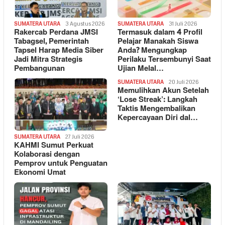
SUMATERA UTARA
3 Agustus 2026
SUMATERA UTARA
31 Juli 2026
Rakercab Perdana JMSI
Termasuk dalam 4 Profil
Tabagsel, Pemerintah
Pelajar Manakah Siswa
Tapsel Harap Media Siber
Anda? Mengungkap
Jadi Mitra Strategis
Perilaku Tersembunyi Saat
Pembangunan
Ujian Melal…
SUMATERA UTARA
20 Juli 2026
Memulihkan Akun Setelah
‘Lose Streak’: Langkah
Taktis Mengembalikan
Kepercayaan Diri dal…
SUMATERA UTARA
27 Juli 2026
KAHMI Sumut Perkuat
Kolaborasi dengan
Pemprov untuk Penguatan
Ekonomi Umat