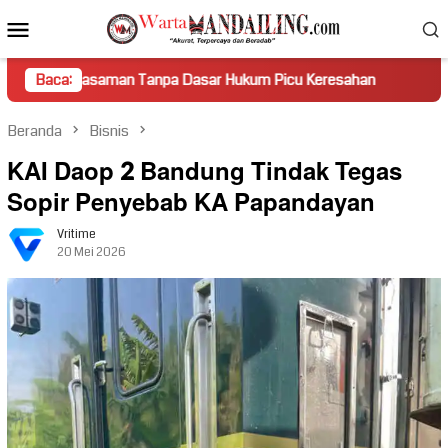
Loncat
Menu
ke
Mobile
konten
man Tanpa Dasar Hukum Picu Keresahan
Baca:
Truk Miring Hamba
Beranda
Bisnis
KAI Daop 2 Bandung Tindak Tegas
Sopir Penyebab KA Papandayan
Vritime
20 Mei 2026