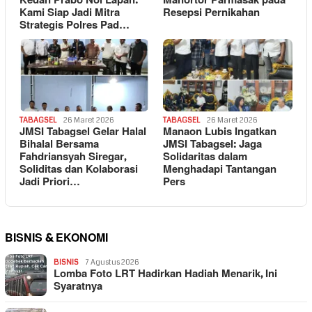
Kedan Prabo Nol Lapan:
Manortor Parmasak pada
Kami Siap Jadi Mitra
Resepsi Pernikahan
Strategis Polres Pad…
TABAGSEL
26 Maret 2026
TABAGSEL
26 Maret 2026
JMSI Tabagsel Gelar Halal
Manaon Lubis Ingatkan
Bihalal Bersama
JMSI Tabagsel: Jaga
Fahdriansyah Siregar,
Solidaritas dalam
Soliditas dan Kolaborasi
Menghadapi Tantangan
Jadi Priori…
Pers
BISNIS & EKONOMI
BISNIS
7 Agustus 2026
Lomba Foto LRT Hadirkan Hadiah Menarik, Ini
Syaratnya