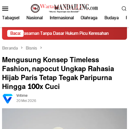
Loncat
Menu
ke
Mobile
konten
Tabagsel
Nasional
Internasional
Olahraga
Budaya
Po
saman Tanpa Dasar Hukum Picu Keresahan
Baca:
Truk Miring Ham
Beranda
Bisnis
Mengusung Konsep Timeless
Fashion, napocut Ungkap Rahasia
Hijab Paris Tetap Tegak Paripurna
Hingga 100x Cuci
Vritime
20 Mei 2026