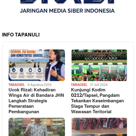
INFO TAPANULI
TABAGSEL
6 Agustus 2026
TABAGSEL
27 Juli 2026
Ucok Rizal: Kehadiran
Kunjungi Kodim
Wings Air di Bandara JHN
0212/Tapsel, Pangdam
Langkah Strategis
Tekankan Keseimbangan
Pemerataan
Siaga Tempur dan
Pembangunan
Wawasan Teritorial