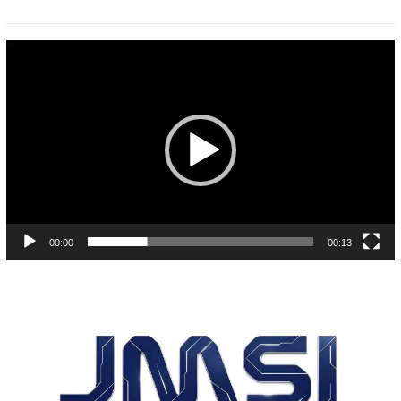
Pemutar
Video
00:00
00:13