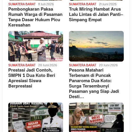
SUMATERA BARAT
11 Juli 2026
SUMATERA BARAT
21 Juni 2026
Pembongkaran Paksa
Truk Miring Hambat Arus
Rumah Warga di Pasaman
Lalu Lintas di Jalan Panti–
Tanpa Dasar Hukum Picu
Simpang Empat
Keresahan
SUMATERA BARAT
20 Juni 2026
SUMATERA BARAT
20 Juni 2026
Prestasi Jadi Contoh,
Pesona Matahari
SMPN 1 Dua Koto Beri
Terbenam di Puncak
Apresiasi Siswa
Panaroma Dua Koto:
Berprestasi
Surga Tersembunyi
Pasaman yang Siap Jadi
Desti…