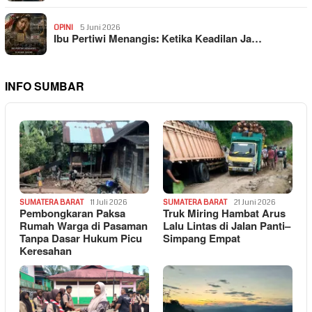
OPINI
5 Juni 2026
Ibu Pertiwi Menangis: Ketika Keadilan Ja…
INFO SUMBAR
SUMATERA BARAT
11 Juli 2026
SUMATERA BARAT
21 Juni 2026
Pembongkaran Paksa
Truk Miring Hambat Arus
Rumah Warga di Pasaman
Lalu Lintas di Jalan Panti–
Tanpa Dasar Hukum Picu
Simpang Empat
Keresahan