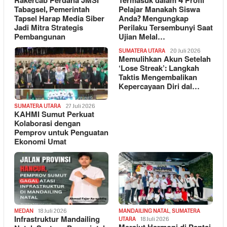
Rakercab Perdana JMSI
Termasuk dalam 4 Profil
Tabagsel, Pemerintah
Pelajar Manakah Siswa
Tapsel Harap Media Siber
Anda? Mengungkap
Jadi Mitra Strategis
Perilaku Tersembunyi Saat
Pembangunan
Ujian Melal…
SUMATERA UTARA
20 Juli 2026
Memulihkan Akun Setelah
‘Lose Streak’: Langkah
Taktis Mengembalikan
Kepercayaan Diri dal…
SUMATERA UTARA
27 Juli 2026
KAHMI Sumut Perkuat
Kolaborasi dengan
Pemprov untuk Penguatan
Ekonomi Umat
MEDAN
18 Juli 2026
MANDAILING NATAL
,
SUMATERA
Infrastruktur Mandailing
UTARA
18 Juli 2026