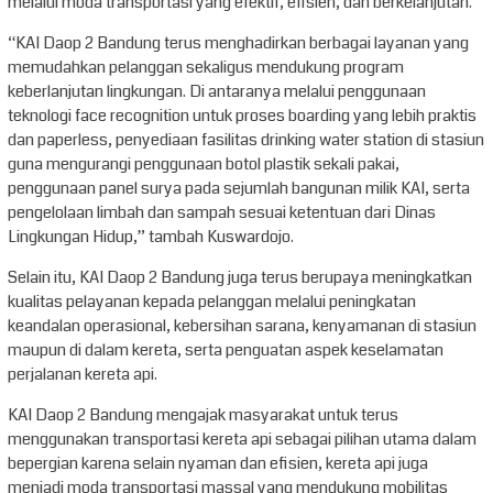
melalui moda transportasi yang efektif, efisien, dan berkelanjutan.
“KAI Daop 2 Bandung terus menghadirkan berbagai layanan yang
memudahkan pelanggan sekaligus mendukung program
keberlanjutan lingkungan. Di antaranya melalui penggunaan
teknologi face recognition untuk proses boarding yang lebih praktis
dan paperless, penyediaan fasilitas drinking water station di stasiun
guna mengurangi penggunaan botol plastik sekali pakai,
penggunaan panel surya pada sejumlah bangunan milik KAI, serta
pengelolaan limbah dan sampah sesuai ketentuan dari Dinas
Lingkungan Hidup,” tambah Kuswardojo.
Selain itu, KAI Daop 2 Bandung juga terus berupaya meningkatkan
kualitas pelayanan kepada pelanggan melalui peningkatan
keandalan operasional, kebersihan sarana, kenyamanan di stasiun
maupun di dalam kereta, serta penguatan aspek keselamatan
perjalanan kereta api.
KAI Daop 2 Bandung mengajak masyarakat untuk terus
menggunakan transportasi kereta api sebagai pilihan utama dalam
bepergian karena selain nyaman dan efisien, kereta api juga
menjadi moda transportasi massal yang mendukung mobilitas