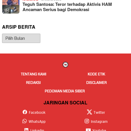
Teguh Santosa: Teror terhadap Aktivis HAM
Ancaman Serius bagi Demokrasi
ARSIP BERITA
Arsip
Berita
TENTANG KAMI
KODE ETIK
REDAKSI
DISCLAIMER
PEDOMAN MEDIA SIBER
JARINGAN SOCIAL
Facebook
Twitter
WhatsApp
Instagram
Linkedin
Youtube