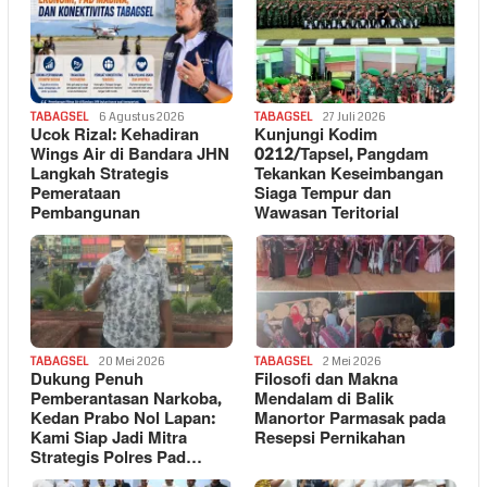
TABAGSEL
6 Agustus 2026
TABAGSEL
27 Juli 2026
Ucok Rizal: Kehadiran
Kunjungi Kodim
Wings Air di Bandara JHN
0212/Tapsel, Pangdam
Langkah Strategis
Tekankan Keseimbangan
Pemerataan
Siaga Tempur dan
Pembangunan
Wawasan Teritorial
TABAGSEL
20 Mei 2026
TABAGSEL
2 Mei 2026
Dukung Penuh
Filosofi dan Makna
Pemberantasan Narkoba,
Mendalam di Balik
Kedan Prabo Nol Lapan:
Manortor Parmasak pada
Kami Siap Jadi Mitra
Resepsi Pernikahan
Strategis Polres Pad…