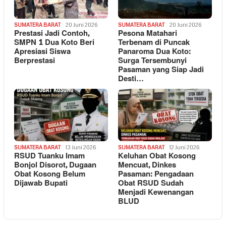
SUMATERA BARAT
20 Juni 2026
SUMATERA BARAT
20 Juni 2026
Prestasi Jadi Contoh,
Pesona Matahari
SMPN 1 Dua Koto Beri
Terbenam di Puncak
Apresiasi Siswa
Panaroma Dua Koto:
Berprestasi
Surga Tersembunyi
Pasaman yang Siap Jadi
Desti…
SUMATERA BARAT
13 Juni 2026
SUMATERA BARAT
12 Juni 2026
RSUD Tuanku Imam
Keluhan Obat Kosong
Bonjol Disorot, Dugaan
Mencuat, Dinkes
Obat Kosong Belum
Pasaman: Pengadaan
Dijawab Bupati
Obat RSUD Sudah
Menjadi Kewenangan
BLUD