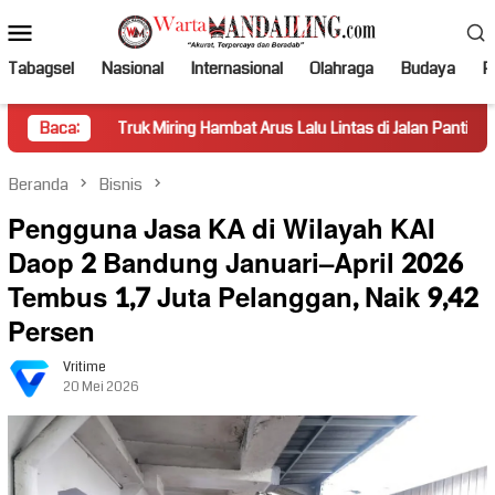
Loncat
Menu
ke
Mobile
konten
Tabagsel
Nasional
Internasional
Olahraga
Budaya
Po
Truk Miring Hambat Arus Lalu Lintas di Jalan Panti–Simpang Empat
Baca:
Beranda
Bisnis
Pengguna Jasa KA di Wilayah KAI
Daop 2 Bandung Januari–April 2026
Tembus 1,7 Juta Pelanggan, Naik 9,42
Persen
Vritime
20 Mei 2026