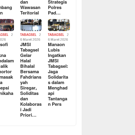
dan
Strategis
mbang
Wawasan
Polres
an
Teritorial
Pad…
AGSEL
2
TABAGSEL
2
TABAGSEL
2
2026
6 Maret 2026
6 Maret 2026
osofi
JMSI
Manaon
n
Tabagsel
Lubis
kna
Gelar
Ingatkan
ndalam
Halal
JMSI
Balik
Bihalal
Tabagsel:
ortor
Bersama
Jaga
rmasak
Fahdrians
Solidarita
a
yah
s dalam
epsi
Siregar,
Menghad
nikaha
Soliditas
api
dan
Tantanga
Kolaboras
n Pers
i Jadi
Priori…