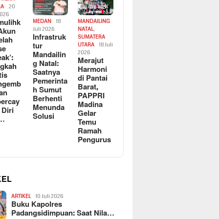
RA
20
2026
ulihk
MEDAN
18
MANDAILING
Akun
Juli 2026
NATAL
,
Infrastruk
SUMATERA
elah
tur
UTARA
18 Juli
se
Mandailin
2026
eak’:
Merajut
g Natal:
ngkah
Harmoni
Saatnya
tis
di Pantai
Pemerinta
ngemb
Barat,
h Sumut
kan
PAPPRI
Berhenti
ercay
Madina
Menunda
 Diri
Gelar
Solusi
l…
Temu
Ramah
Pengurus
KEL
ARTIKEL
10 Juli 2026
Buku Kapolres
Padangsidimpuan: Saat Nila…