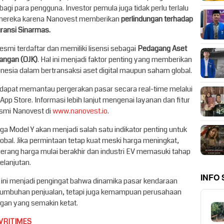
agi para pengguna. Investor pemula juga tidak perlu terlalu
al mereka karena Nanovest memberikan
perlindungan terhadap
uransi Sinarmas.
 resmi terdaftar dan memiliki lisensi sebagai
Pedagang Aset
uangan (OJK)
. Hal ini menjadi faktor penting yang memberikan
nesia dalam bertransaksi aset digital maupun saham global.
 dapat memantau pergerakan pasar secara real-time melalui
 App Store. Informasi lebih lanjut mengenai layanan dan fitur
resmi Nanovest di
www.nanovest.io
.
a Model Y akan menjadi salah satu indikator penting untuk
global. Jika permintaan tetap kuat meski harga meningkat,
rang harga mulai berakhir dan industri EV memasuki tahap
elanjutan.
INFO
a ini menjadi pengingat bahwa dinamika pasar kendaraan
ertumbuhan penjualan, tetapi juga kemampuan perusahaan
ingan yang semakin ketat.
VRITIMES