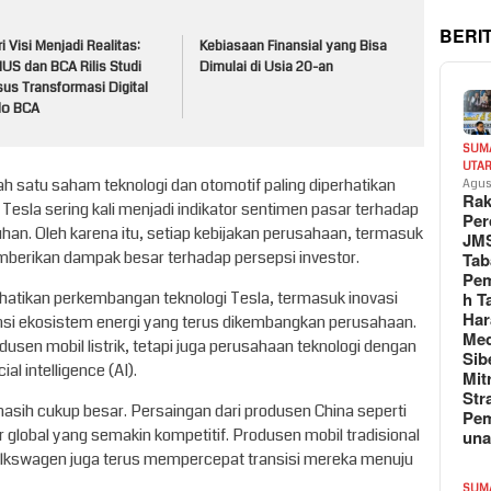
BERI
i Visi Menjadi Realitas:
Kebiasaan Finansial yang Bisa
US dan BCA Rilis Studi
Dimulai di Usia 20-an
us Transformasi Digital
lo BCA
SUM
UTA
ah satu saham teknologi dan otomotif paling diperhatikan
Agus
Rak
Tesla sering kali menjadi indikator sentimen pasar terhadap
Per
uhan. Oleh karena itu, setiap kebijakan perusahaan, termasuk
JM
berikan dampak besar terhadap persepsi investor.
Tab
Pem
h T
rhatikan perkembangan teknologi Tesla, termasuk inovasi
Har
pansi ekosistem energi yang terus dikembangkan perusahaan.
Med
usen mobil listrik, tetapi juga perusahaan teknologi dengan
Sib
ial intelligence (AI).
Mit
Str
asih cukup besar. Persaingan dari produsen China seperti
Pe
 global yang semakin kompetitif. Produsen mobil tradisional
un
Volkswagen juga terus mempercepat transisi mereka menuju
SUM