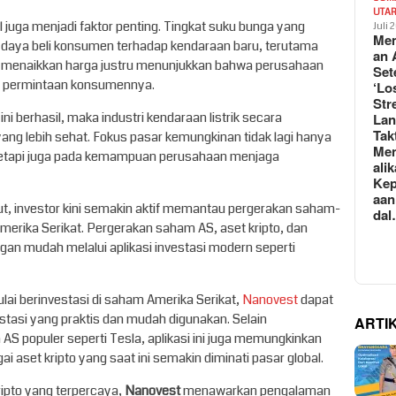
UTA
l juga menjadi faktor penting. Tingkat suku bunga yang
Juli 
Mem
i daya beli konsumen terhadap kendaraan baru, terutama
an 
 menaikkan harga justru menunjukkan bahwa perusahaan
Set
an permintaan konsumennya.
‘Lo
Str
ini berhasil, maka industri kendaraan listrik secara
La
Tak
ang lebih sehat. Fokus pasar kemungkinan tidak lagi hanya
Me
tetapi juga pada kemampuan perusahaan menjaga
ali
Kep
aan
ut, investor kini semakin aktif memantau pergerakan saham-
da
Amerika Serikat. Pergerakan saham AS, aset kripto, dan
ngan mudah melalui aplikasi investasi modern seperti
ulai berinvestasi di saham Amerika Serikat,
Nanovest
dapat
estasi yang praktis dan mudah digunakan. Selain
ARTI
S populer seperti Tesla, aplikasi ini juga memungkinkan
 aset kripto yang saat ini semakin diminati pasar global.
ripto yang terpercaya,
Nanovest
menawarkan pengalaman