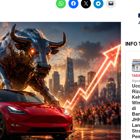
INFO
TAB
Agus
Uc
Riz
Keh
Win
di
Ban
JH
La
Str
Pem