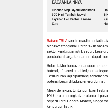
BACAAN LAINNYA
Hisense Siap Layani Konsumen
Dar
365 Hari, Tambah Jadwal
BIN
Layanan Call Center Hisense
Kas
Care
Ha
Saham TSLA
sendiri masih menjadi sal
oleh investor global. Pergerakan saham 
sektor kendaraan listrik secara keselur
perubahan harga kendaraan, dapat mem
Selain faktor harga, pasar juga mempe
baterai, efisiensi produksi, serta eks
Tesla bukan lagi dipandang sekadar prod
potensi besar di bidang energi dan artific
Meski demikian, tantangan bagi Tesla m
BYD terus meningkat, terutama di pasar
seperti Ford, General Motors, hingga 
kendaraan listrik.