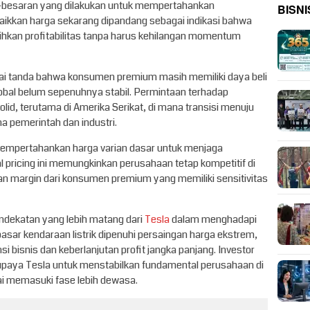
ar-besaran yang dilakukan untuk mempertahankan
BISNI
aikkan harga sekarang dipandang sebagai indikasi bahwa
ihkan profitabilitas tanpa harus kehilangan momentum
ai tanda bahwa konsumen premium masih memiliki daya beli
obal belum sepenuhnya stabil. Permintaan terhadap
solid, terutama di Amerika Serikat, di mana transisi menuju
a pemerintah dan industri.
 mempertahankan harga varian dasar untuk menjaga
al pricing ini memungkinkan perusahaan tetap kompetitif di
n margin dari konsumen premium yang memiliki sensitivitas
ndekatan yang lebih matang dari
Tesla
dalam menghadapi
pasar kendaraan listrik dipenuhi persaingan harga ekstrem,
nsi bisnis dan keberlanjutan profit jangka panjang. Investor
i upaya Tesla untuk menstabilkan fundamental perusahaan di
ai memasuki fase lebih dewasa.