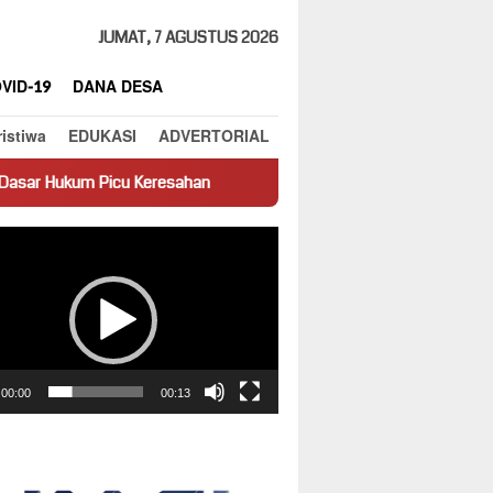
JUMAT, 7 AGUSTUS 2026
VID-19
DANA DESA
ristiwa
EDUKASI
ADVERTORIAL
resahan
Truk Miring Hambat Arus Lalu Lintas di Jalan Panti
ar
00:00
00:13