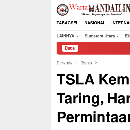
Loncat
ke
konten
TABAGSEL
NASIONAL
INTERNA
LAINNYA
Sumatera Utara
E
Baca:
Pembongk
Beranda
Bisnis
TSLA Kemb
Taring, Ha
Permintaa