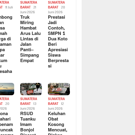
ATERA
SUMATERA
SUMATERA
AT
11 Juli
BARAT
21
BARAT
20
6
Juni 2026
Juni 2026
mbong
Truk
Prestasi
an
Miring
Jadi
sa
Hambat
Contoh,
mah
Arus Lalu
SMPN 1
ga di
Lintas di
Dua Koto
saman
Jalan
Beri
pa
Panti–
Apresiasi
ar
Simpang
Siswa
kum
Empat
Berpresta
u
si
esaha
ATERA
SUMATERA
SUMATERA
AT
20
BARAT
13
BARAT
12
 2026
Juni 2026
Juni 2026
sona
RSUD
Keluhan
ahari
Tuanku
Obat
rbenam
Imam
Kosong
Puncak
Bonjol
Mencuat,