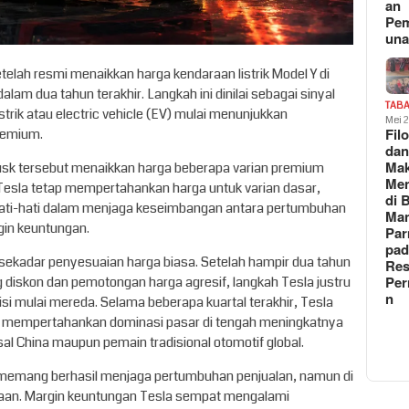
an
Pe
un
telah resmi menaikkan harga kendaraan listrik Model Y di
alam dua tahun terakhir. Langkah ini dinilai sebagai sinyal
TAB
trik atau electric vehicle (EV) mulai menunjukkan
Mei 
Fil
remium.
da
Ma
usk tersebut menaikkan harga beberapa varian premium
Me
Tesla tetap mempertahankan harga untuk varian dasar,
di 
hati-hati dalam menjaga keseimbangan antara pertumbuhan
Man
gin keuntungan.
Pa
pad
 sekadar penyesuaian harga biasa. Setelah hampir dua tahun
Res
Per
ang diskon dan pemotongan harga agresif, langkah Tesla justru
n
i mulai mereda. Selama beberapa kuartal terakhir, Tesla
i mempertahankan dominasi pasar di tengah meningkatnya
asal China maupun pemain tradisional otomotif global.
 memang berhasil menjaga pertumbuhan penjualan, namun di
sahaan. Margin keuntungan Tesla sempat mengalami