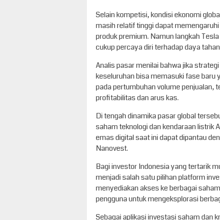
Selain kompetisi, kondisi ekonomi globa
masih relatif tinggi dapat memengaruh
produk premium. Namun langkah Tesla
cukup percaya diri terhadap daya tah
Analis pasar menilai bahwa jika strategi 
keseluruhan bisa memasuki fase baru y
pada pertumbuhan volume penjualan, 
profitabilitas dan arus kas.
Di tengah dinamika pasar global terseb
saham teknologi dan kendaraan listrik 
emas digital saat ini dapat dipantau de
Nanovest.
Bagi investor Indonesia yang tertarik m
menjadi salah satu pilihan platform inv
menyediakan akses ke berbagai saham A
pengguna untuk mengeksplorasi berbagai
Sebagai aplikasi investasi saham dan k