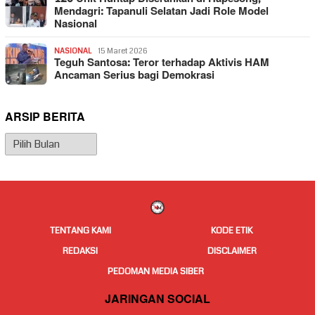
Mendagri: Tapanuli Selatan Jadi Role Model
Nasional
NASIONAL
15 Maret 2026
Teguh Santosa: Teror terhadap Aktivis HAM
Ancaman Serius bagi Demokrasi
ARSIP BERITA
Arsip
Berita
TENTANG KAMI
KODE ETIK
REDAKSI
DISCLAIMER
PEDOMAN MEDIA SIBER
JARINGAN SOCIAL