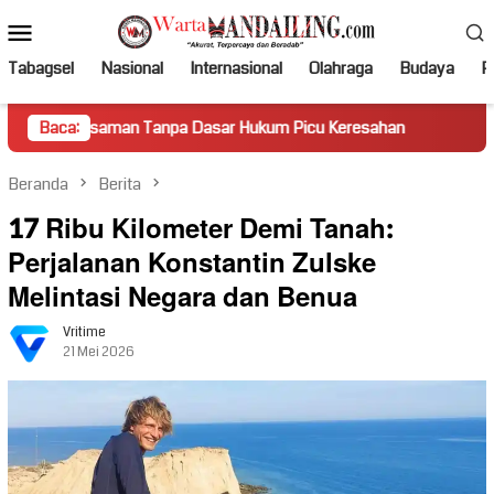
Loncat
Menu
ke
Mobile
konten
Tabagsel
Nasional
Internasional
Olahraga
Budaya
Po
an Tanpa Dasar Hukum Picu Keresahan
Baca:
Truk Miring Hambat 
Beranda
Berita
17 Ribu Kilometer Demi Tanah:
Perjalanan Konstantin Zulske
Melintasi Negara dan Benua
Vritime
21 Mei 2026