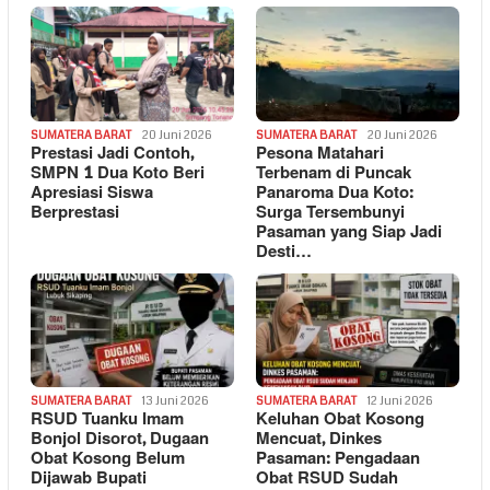
SUMATERA BARAT
20 Juni 2026
SUMATERA BARAT
20 Juni 2026
Prestasi Jadi Contoh,
Pesona Matahari
SMPN 1 Dua Koto Beri
Terbenam di Puncak
Apresiasi Siswa
Panaroma Dua Koto:
Berprestasi
Surga Tersembunyi
Pasaman yang Siap Jadi
Desti…
SUMATERA BARAT
13 Juni 2026
SUMATERA BARAT
12 Juni 2026
RSUD Tuanku Imam
Keluhan Obat Kosong
Bonjol Disorot, Dugaan
Mencuat, Dinkes
Obat Kosong Belum
Pasaman: Pengadaan
Dijawab Bupati
Obat RSUD Sudah