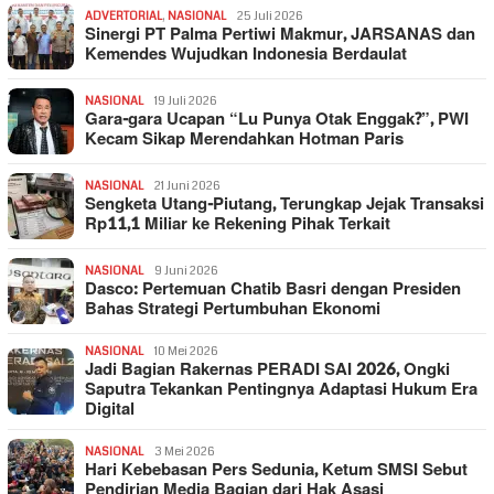
ADVERTORIAL
,
NASIONAL
25 Juli 2026
Sinergi PT Palma Pertiwi Makmur, JARSANAS dan
Kemendes Wujudkan Indonesia Berdaulat
NASIONAL
19 Juli 2026
Gara-gara Ucapan “Lu Punya Otak Enggak?”, PWI
Kecam Sikap Merendahkan Hotman Paris
NASIONAL
21 Juni 2026
Sengketa Utang-Piutang, Terungkap Jejak Transaksi
Rp11,1 Miliar ke Rekening Pihak Terkait
NASIONAL
9 Juni 2026
Dasco: Pertemuan Chatib Basri dengan Presiden
Bahas Strategi Pertumbuhan Ekonomi
NASIONAL
10 Mei 2026
Jadi Bagian Rakernas PERADI SAI 2026, Ongki
Saputra Tekankan Pentingnya Adaptasi Hukum Era
Digital
NASIONAL
3 Mei 2026
Hari Kebebasan Pers Sedunia, Ketum SMSI Sebut
Pendirian Media Bagian dari Hak Asasi