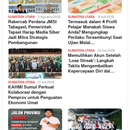
SUMATERA UTARA
3 Agustus 2026
SUMATERA UTARA
31 Juli 2026
Rakercab Perdana JMSI
Termasuk dalam 4 Profil
Tabagsel, Pemerintah
Pelajar Manakah Siswa
Tapsel Harap Media Siber
Anda? Mengungkap
Jadi Mitra Strategis
Perilaku Tersembunyi Saat
Pembangunan
Ujian Melal…
SUMATERA UTARA
20 Juli 2026
Memulihkan Akun Setelah
‘Lose Streak’: Langkah
Taktis Mengembalikan
Kepercayaan Diri dal…
SUMATERA UTARA
27 Juli 2026
KAHMI Sumut Perkuat
Kolaborasi dengan
Pemprov untuk Penguatan
Ekonomi Umat