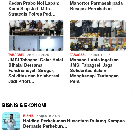
Kedan Prabo Nol Lapan:
Manortor Parmasak pada
Kami Siap Jadi Mitra
Resepsi Pernikahan
Strategis Polres Pad…
TABAGSEL
26 Maret 2026
TABAGSEL
26 Maret 2026
JMSI Tabagsel Gelar Halal
Manaon Lubis Ingatkan
Bihalal Bersama
JMSI Tabagsel: Jaga
Fahdriansyah Siregar,
Solidaritas dalam
Soliditas dan Kolaborasi
Menghadapi Tantangan
Jadi Priori…
Pers
BISNIS & EKONOMI
BISNIS
7 Agustus 2026
Holding Perkebunan Nusantara Dukung Kampus
Berbasis Perkebun…