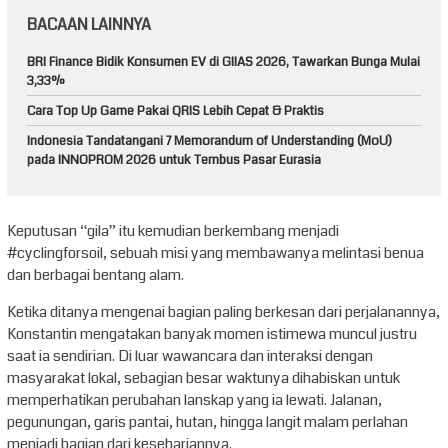
BACAAN LAINNYA
BRI Finance Bidik Konsumen EV di GIIAS 2026, Tawarkan Bunga Mulai
3,33%
Cara Top Up Game Pakai QRIS Lebih Cepat & Praktis
Indonesia Tandatangani 7 Memorandum of Understanding (MoU)
pada INNOPROM 2026 untuk Tembus Pasar Eurasia
Keputusan “gila” itu kemudian berkembang menjadi
#cyclingforsoil, sebuah misi yang membawanya melintasi benua
dan berbagai bentang alam.
Ketika ditanya mengenai bagian paling berkesan dari perjalanannya,
Konstantin mengatakan banyak momen istimewa muncul justru
saat ia sendirian. Di luar wawancara dan interaksi dengan
masyarakat lokal, sebagian besar waktunya dihabiskan untuk
memperhatikan perubahan lanskap yang ia lewati. Jalanan,
pegunungan, garis pantai, hutan, hingga langit malam perlahan
menjadi bagian dari kesehariannya.