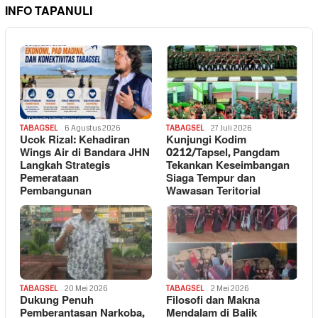
INFO TAPANULI
TABAGSEL
6 Agustus 2026
TABAGSEL
27 Juli 2026
Ucok Rizal: Kehadiran
Kunjungi Kodim
Wings Air di Bandara JHN
0212/Tapsel, Pangdam
Langkah Strategis
Tekankan Keseimbangan
Pemerataan
Siaga Tempur dan
Pembangunan
Wawasan Teritorial
TABAGSEL
20 Mei 2026
TABAGSEL
2 Mei 2026
Dukung Penuh
Filosofi dan Makna
Pemberantasan Narkoba,
Mendalam di Balik