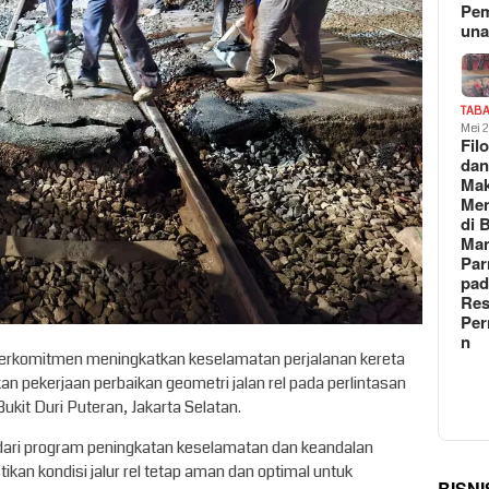
Pe
un
TAB
Mei 
Fil
da
Ma
Me
di 
Man
Pa
pad
Res
Per
n
 berkomitmen meningkatkan keselamatan perjalanan kereta
n pekerjaan perbaikan geometri jalan rel pada perlintasan
Bukit Duri Puteran, Jakarta Selatan.
dari program peningkatan keselamatan dan keandalan
an kondisi jalur rel tetap aman dan optimal untuk