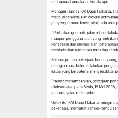
operasional perjalanan kereta api.
Manager Humas KAI Daop 1 Jakarta, Fr
meliputi penyesuaian elevasi permukaan j
penyempurnaan konstruksi pada area pe
“Perbaikan geometri jalan rel ini dilak
maupun pengguna jalan yang melintas 
konstruksi dan elevasi jalan, diharapka
menimbulkan gangguan terhadap kendar
Selama proses pekerjaan berlangsung,
sebagian area belum dilakukan pengaspal
lokasi yang berpotensi menyebabkan p
Franoto menambahkan, pekerjaan penga
dilaksanakan pada Senin, 18 Mei 2026,
geometri jalan rel tersebut.
Untuk itu, KAI Daop 1 Jakarta mengimbau
pekerjaan, mematuhi rambu-rambu seme