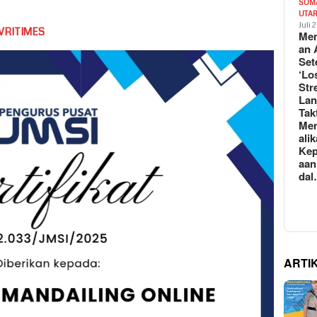
SUM
UTA
Juli 
VRITIMES
Mem
an 
Set
‘Lo
Str
La
Tak
Me
ali
Kep
aan
da
ARTI