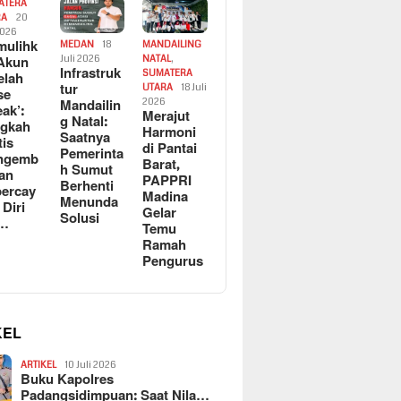
ATERA
RA
20
2026
ulihk
MEDAN
18
MANDAILING
Akun
Juli 2026
NATAL
,
Infrastruk
SUMATERA
elah
tur
UTARA
18 Juli
se
Mandailin
2026
eak’:
Merajut
g Natal:
ngkah
Harmoni
Saatnya
tis
di Pantai
Pemerinta
ngemb
Barat,
h Sumut
kan
PAPPRI
Berhenti
ercay
Madina
Menunda
 Diri
Gelar
Solusi
l…
Temu
Ramah
Pengurus
KEL
ARTIKEL
10 Juli 2026
Buku Kapolres
Padangsidimpuan: Saat Nila…