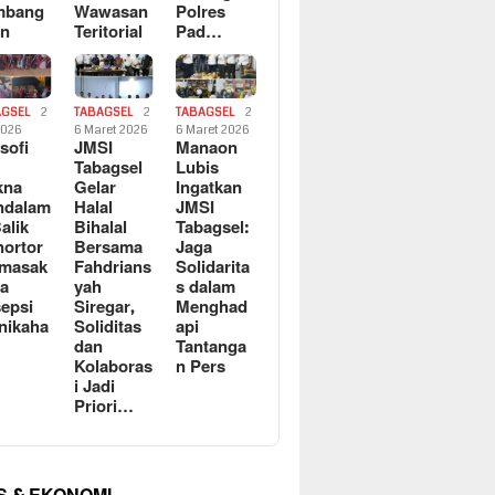
mbang
Wawasan
Polres
an
Teritorial
Pad…
AGSEL
2
TABAGSEL
2
TABAGSEL
2
2026
6 Maret 2026
6 Maret 2026
osofi
JMSI
Manaon
n
Tabagsel
Lubis
kna
Gelar
Ingatkan
ndalam
Halal
JMSI
Balik
Bihalal
Tabagsel:
ortor
Bersama
Jaga
rmasak
Fahdrians
Solidarita
a
yah
s dalam
epsi
Siregar,
Menghad
nikaha
Soliditas
api
dan
Tantanga
Kolaboras
n Pers
i Jadi
Priori…