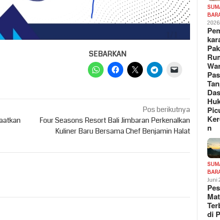
SUM
BAR
202
Pe
kar
Pak
SEBARKAN
Ru
War
Pa
Tan
Das
Hu
Pos berikutnya
Pic
Ker
faatkan
Four Seasons Resort Bali Jimbaran Perkenalkan
n
Kuliner Baru Bersama Chef Benjamin Halat
SUM
BAR
Juni
Pe
Mat
Te
di 