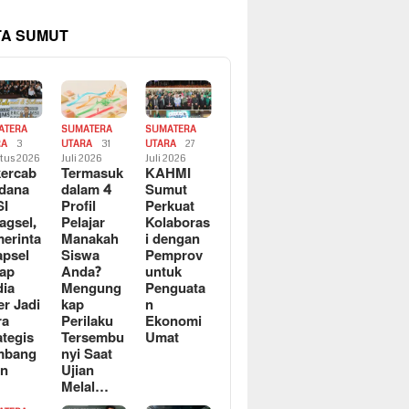
TA SUMUT
ATERA
SUMATERA
SUMATERA
RA
3
UTARA
31
UTARA
27
tus 2026
Juli 2026
Juli 2026
ercab
Termasuk
KAHMI
dana
dalam 4
Sumut
SI
Profil
Perkuat
agsel,
Pelajar
Kolaboras
erinta
Manakah
i dengan
apsel
Siswa
Pemprov
ap
Anda?
untuk
ia
Mengung
Penguata
er Jadi
kap
n
ra
Perilaku
Ekonomi
ategis
Tersembu
Umat
mbang
nyi Saat
an
Ujian
Melal…