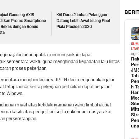
BERI
ujual Gandeng AXIS
KAI Daop 2 Imbau Pelanggan
dirkan Promo Smartphone
Datang Lebih Awal Jelang Final
 Bekas dengan Bonus
Piala Presiden 2026
ota
SUM
UTA
ngguna jalan agar apabila memungkinkan dapat
Agus
Rak
ntuk sementara waktu guna menghindari kepadatan lalu lintas
Per
ncaran proses pekerjaan.
JM
Tab
mentara menghindari area JPL 14 dan menggunakan jalur
Pem
h T
kat tetap lancar serta pekerjaan perbaikan dapat berjalan
Har
oto Wibowo.
Med
Sib
ohonan maaf atas ketidaknyamanan yang timbul akibat
Mit
erima kasih atas pengertian serta dukungan masyarakat
Str
an perkeretaapian.
Pe
un