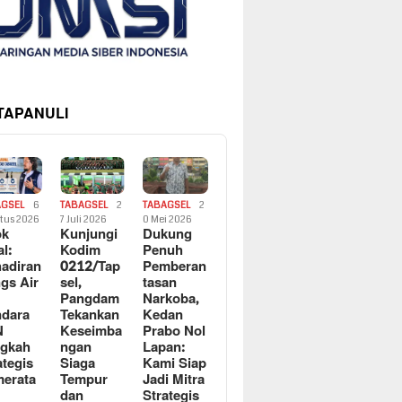
 TAPANULI
AGSEL
6
TABAGSEL
2
TABAGSEL
2
tus 2026
7 Juli 2026
0 Mei 2026
ok
Kunjungi
Dukung
al:
Kodim
Penuh
adiran
0212/Tap
Pemberan
gs Air
sel,
tasan
Pangdam
Narkoba,
dara
Tekankan
Kedan
N
Keseimba
Prabo Nol
ngkah
ngan
Lapan:
ategis
Siaga
Kami Siap
erata
Tempur
Jadi Mitra
dan
Strategis