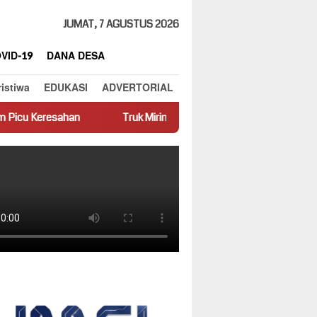
JUMAT, 7 AGUSTUS 2026
VID-19
DANA DESA
ristiwa
EDUKASI
ADVERTORIAL
Truk Miring Hambat Arus Lalu Lintas di Jalan Panti–Simpang E