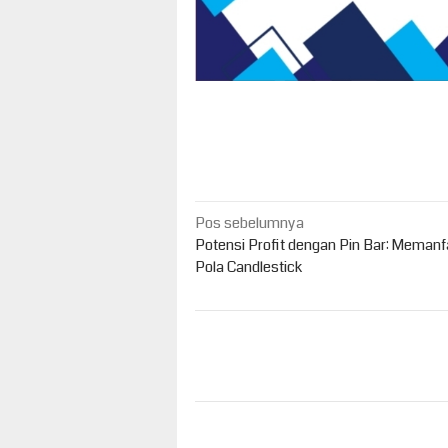
Navigasi
Pos sebelumnya
pos
Potensi Profit dengan Pin Bar: Meman
Pola Candlestick