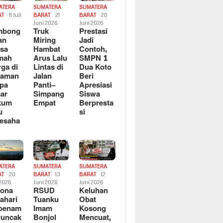
ATERA
SUMATERA
SUMATERA
AT
11 Juli
BARAT
21
BARAT
20
6
Juni 2026
Juni 2026
mbong
Truk
Prestasi
an
Miring
Jadi
sa
Hambat
Contoh,
mah
Arus Lalu
SMPN 1
ga di
Lintas di
Dua Koto
saman
Jalan
Beri
pa
Panti–
Apresiasi
ar
Simpang
Siswa
kum
Empat
Berpresta
u
si
esaha
ATERA
SUMATERA
SUMATERA
AT
20
BARAT
13
BARAT
12
 2026
Juni 2026
Juni 2026
sona
RSUD
Keluhan
ahari
Tuanku
Obat
rbenam
Imam
Kosong
Puncak
Bonjol
Mencuat,