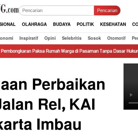
Pencarian
SIONAL
OLAHRAGA
BUDAYA
POLITIK
KESEHATAN
CO
konomi
Inspiratif
Opini
Selebritis
Sosok
Otomotif
Pe
sa Rumah Warga di Pasaman Tanpa Dasar Hukum Picu Keresahan
jaan Perbaikan
alan Rel, KAI
karta Imbau