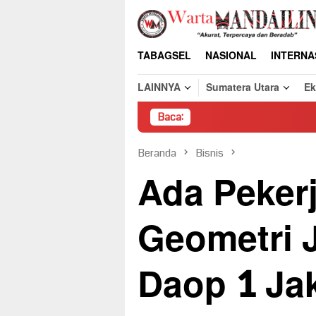
Loncat
ke
konten
TABAGSEL
NASIONAL
INTERNA
LAINNYA
Sumatera Utara
E
Baca:
Pembongkaran Pak
Beranda
Bisnis
Ada Peker
Geometri J
Daop 1 Ja