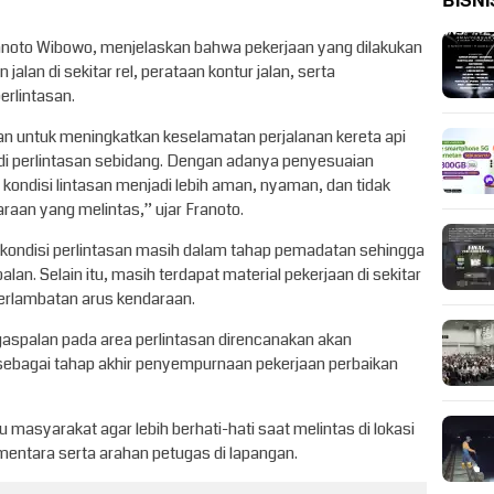
BISNI
anoto Wibowo, menjelaskan bahwa pekerjaan yang dilakukan
alan di sekitar rel, perataan kontur jalan, serta
rlintasan.
ukan untuk meningkatkan keselamatan perjalanan kereta api
di perlintasan sebidang. Dengan adanya penyesuaian
n kondisi lintasan menjadi lebih aman, nyaman, dan tidak
aan yang melintas,” ujar Franoto.
 kondisi perlintasan masih dalam tahap pemadatan sehingga
an. Selain itu, masih terdapat material pekerjaan di sekitar
erlambatan arus kendaraan.
spalan pada area perlintasan direncanakan akan
 sebagai tahap akhir penyempurnaan pekerjaan perbaikan
 masyarakat agar lebih berhati-hati saat melintas di lokasi
ntara serta arahan petugas di lapangan.