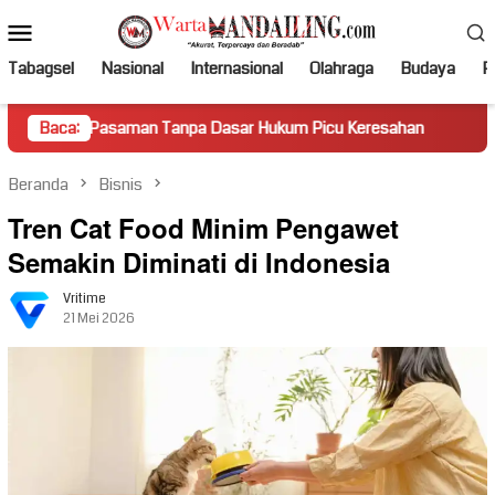
Loncat
Menu
ke
Mobile
konten
Tabagsel
Nasional
Internasional
Olahraga
Budaya
Po
man Tanpa Dasar Hukum Picu Keresahan
Baca:
Truk Miring Hambat
Beranda
Bisnis
Tren Cat Food Minim Pengawet
Semakin Diminati di Indonesia
Vritime
21 Mei 2026