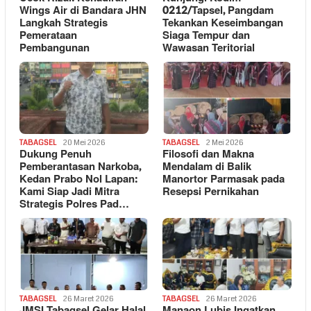
Wings Air di Bandara JHN
0212/Tapsel, Pangdam
Langkah Strategis
Tekankan Keseimbangan
Pemerataan
Siaga Tempur dan
Pembangunan
Wawasan Teritorial
TABAGSEL
20 Mei 2026
TABAGSEL
2 Mei 2026
Dukung Penuh
Filosofi dan Makna
Pemberantasan Narkoba,
Mendalam di Balik
Kedan Prabo Nol Lapan:
Manortor Parmasak pada
Kami Siap Jadi Mitra
Resepsi Pernikahan
Strategis Polres Pad…
TABAGSEL
26 Maret 2026
TABAGSEL
26 Maret 2026
JMSI Tabagsel Gelar Halal
Manaon Lubis Ingatkan