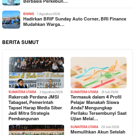
Berbasis Perkebun…
BISNIS
7 Agustus 2026
Hadirkan BRIF Sunday Auto Corner, BRI Finance
Mudahkan Warga…
BERITA SUMUT
SUMATERA UTARA
3 Agustus 2026
SUMATERA UTARA
31 Juli 2026
Rakercab Perdana JMSI
Termasuk dalam 4 Profil
Tabagsel, Pemerintah
Pelajar Manakah Siswa
Tapsel Harap Media Siber
Anda? Mengungkap
Jadi Mitra Strategis
Perilaku Tersembunyi Saat
Pembangunan
Ujian Melal…
SUMATERA UTARA
20 Juli 2026
Memulihkan Akun Setelah