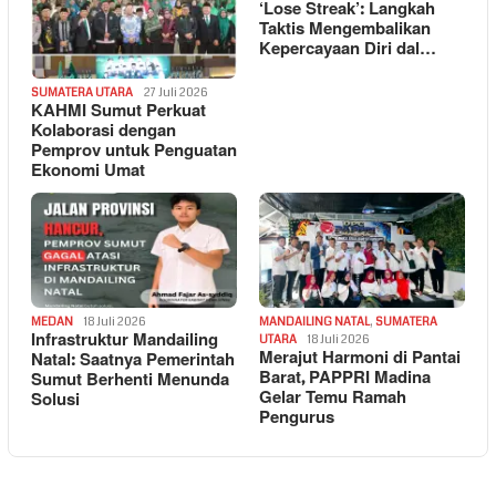
‘Lose Streak’: Langkah
Taktis Mengembalikan
Kepercayaan Diri dal…
SUMATERA UTARA
27 Juli 2026
KAHMI Sumut Perkuat
Kolaborasi dengan
Pemprov untuk Penguatan
Ekonomi Umat
MEDAN
18 Juli 2026
MANDAILING NATAL
,
SUMATERA
Infrastruktur Mandailing
UTARA
18 Juli 2026
Merajut Harmoni di Pantai
Natal: Saatnya Pemerintah
Barat, PAPPRI Madina
Sumut Berhenti Menunda
Gelar Temu Ramah
Solusi
Pengurus