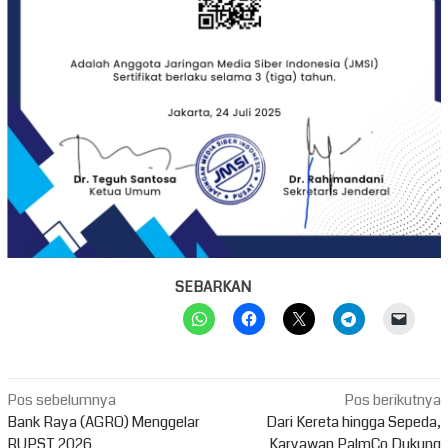
SEBARKAN
Navigasi
Pos sebelumnya
Pos berikutnya
pos
Bank Raya (AGRO) Menggelar
Dari Kereta hingga Sepeda,
RUPST 2026
Karyawan PalmCo Dukung