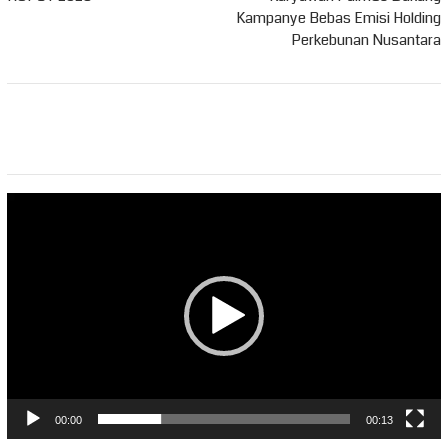
Kampanye Bebas Emisi Holding
Perkebunan Nusantara
Pemutar
Video
00:00
00:13