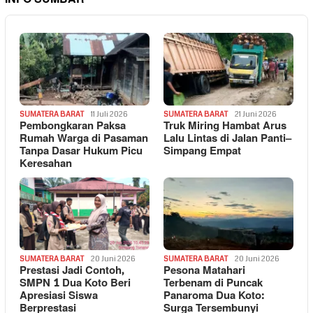
SUMATERA BARAT
11 Juli 2026
SUMATERA BARAT
21 Juni 2026
Pembongkaran Paksa
Truk Miring Hambat Arus
Rumah Warga di Pasaman
Lalu Lintas di Jalan Panti–
Tanpa Dasar Hukum Picu
Simpang Empat
Keresahan
SUMATERA BARAT
20 Juni 2026
SUMATERA BARAT
20 Juni 2026
Prestasi Jadi Contoh,
Pesona Matahari
SMPN 1 Dua Koto Beri
Terbenam di Puncak
Apresiasi Siswa
Panaroma Dua Koto:
Berprestasi
Surga Tersembunyi