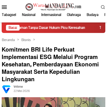
Loncat
Menu
ke
Mobile
konten
Tabagsel
Nasional
Internasional
Olahraga
Budaya
Po
man Tanpa Dasar Hukum Picu Keresahan
Baca:
Truk Miring Hamba
Beranda
Bisnis
Komitmen BRI Life Perkuat
Implementasi ESG Melalui Program
Kesehatan, Pemberdayaan Ekonomi
Masyarakat Serta Kepedulian
Lingkungan
Vritime
22 Mei 2026