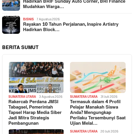
Hadirkan BRIF Sunday Auto Corner, BRI Finance
Mudahkan Warga…
BISNIS
7 Agustus 2026
Rayakan 10 Tahun Perjalanan, Inspire Artistry
Hadirkan Block…
BERITA SUMUT
SUMATERA UTARA
3 Agustus 2026
SUMATERA UTARA
31 Juli 2026
Rakercab Perdana JMSI
Termasuk dalam 4 Profil
Tabagsel, Pemerintah
Pelajar Manakah Siswa
Tapsel Harap Media Siber
Anda? Mengungkap
Jadi Mitra Strategis
Perilaku Tersembunyi Saat
Pembangunan
Ujian Melal…
SUMATERA UTARA
20 Juli 2026