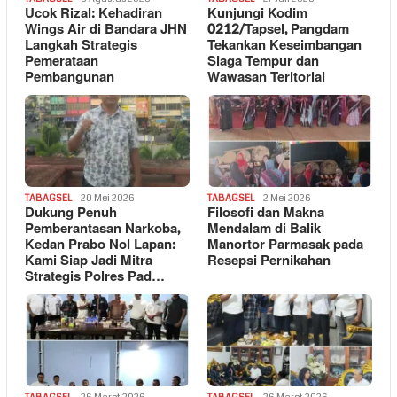
Ucok Rizal: Kehadiran
Kunjungi Kodim
Wings Air di Bandara JHN
0212/Tapsel, Pangdam
Langkah Strategis
Tekankan Keseimbangan
Pemerataan
Siaga Tempur dan
Pembangunan
Wawasan Teritorial
TABAGSEL
20 Mei 2026
TABAGSEL
2 Mei 2026
Dukung Penuh
Filosofi dan Makna
Pemberantasan Narkoba,
Mendalam di Balik
Kedan Prabo Nol Lapan:
Manortor Parmasak pada
Kami Siap Jadi Mitra
Resepsi Pernikahan
Strategis Polres Pad…