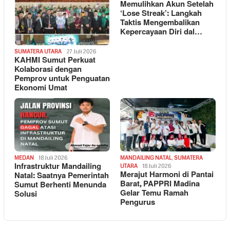
Memulihkan Akun Setelah
‘Lose Streak’: Langkah
Taktis Mengembalikan
Kepercayaan Diri dal…
SUMATERA UTARA
27 Juli 2026
KAHMI Sumut Perkuat
Kolaborasi dengan
Pemprov untuk Penguatan
Ekonomi Umat
MEDAN
18 Juli 2026
MANDAILING NATAL
,
SUMATERA
Infrastruktur Mandailing
UTARA
18 Juli 2026
Merajut Harmoni di Pantai
Natal: Saatnya Pemerintah
Barat, PAPPRI Madina
Sumut Berhenti Menunda
Gelar Temu Ramah
Solusi
Pengurus