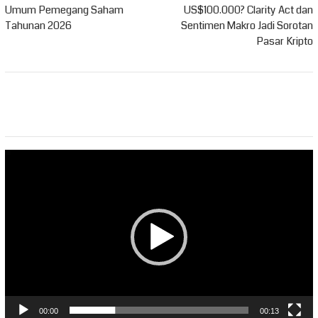
Umum Pemegang Saham
US$100.000? Clarity Act dan
Tahunan 2026
Sentimen Makro Jadi Sorotan
Pasar Kripto
Pemutar
Video
00:00
00:13