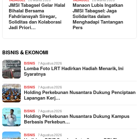
TABAGSEL
26 Maret 2026
TABAGSEL
26 Maret 2026
JMSI Tabagsel Gelar Halal
Manaon Lubis Ingatkan
Bihalal Bersama
JMSI Tabagsel: Jaga
Fahdriansyah Siregar,
Solidaritas dalam
Soliditas dan Kolaborasi
Menghadapi Tantangan
Jadi Priori…
Pers
BISNIS & EKONOMI
BISNIS
7 Agustus 2026
Lomba Foto LRT Hadirkan Hadiah Menarik, Ini
Syaratnya
BISNIS
7 Agustus 2026
Holding Perkebunan Nusantara Dukung Penciptaan
Lapangan Kerj…
BISNIS
7 Agustus 2026
Holding Perkebunan Nusantara Dukung Kampus
Berbasis Perkebun…
BISNIS
7 Agustus 2026