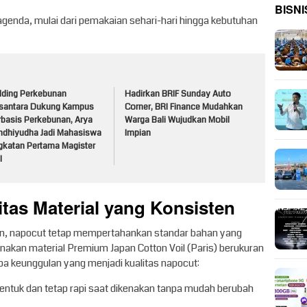
BISNI
genda, mulai dari pemakaian sehari-hari hingga kebutuhan
lding Perkebunan
Hadirkan BRIF Sunday Auto
santara Dukung Kampus
Corner, BRI Finance Mudahkan
rbasis Perkebunan, Arya
Warga Bali Wujudkan Mobil
ndhiyudha Jadi Mahasiswa
Impian
gkatan Pertama Magister
I
as Material yang Konsisten
ian, napocut tetap mempertahankan standar bahan yang
nakan material Premium Japan Cotton Voil (Paris) berukuran
erapa keunggulan yang menjadi kualitas napocut:
bentuk dan tetap rapi saat dikenakan tanpa mudah berubah