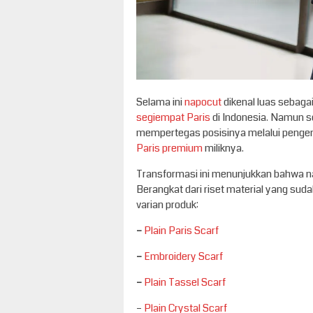
Selama ini
napocut
dikenal luas sebag
segiempat Paris
di Indonesia. Namun s
mempertegas posisinya melalui pengen
Paris premium
miliknya.
Transformasi ini menunjukkan bahwa na
Berangkat dari riset material yang suda
varian produk:
–
Plain Paris Scarf
–
Embroidery Scarf
–
Plain Tassel Scarf
–
Plain Crystal Scarf