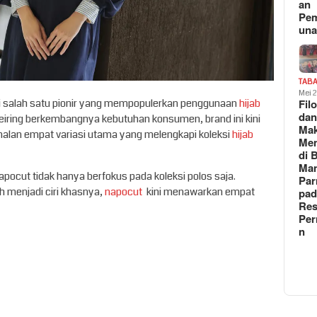
an
Pe
un
TAB
Mei 
ai salah satu pionir yang mempopulerkan penggunaan
hijab
Fil
da
eiring berkembangnya kebutuhan konsumen, brand ini kini
Ma
alan empat variasi utama yang melengkapi koleksi
hijab
Me
di 
Man
pocut tidak hanya berfokus pada koleksi polos saja.
Pa
h menjadi ciri khasnya,
napocut
kini menawarkan empat
pad
Res
Per
n