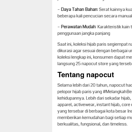
–
Daya Tahan Bahan
: Serat kainnya ku
beberapa kali pencucian secara manua
–
Perawatan Mudah
: Karakteristik kai
penggunaan jangka panjang
Saat ini, koleksi hijab paris segiempat 
dikurasi agar sesuai dengan berbagai 
koleksi lengkap ini, konsumen dapat m
langsung 25 napocut store yang terseba
Tentang napocut
Selama lebih dari 20 tahun, napocut ha
pelopor hijab paris yang #MelangkahB
kehidupannya. Lebih dari sekadar hijab,
apparel, activewear, instant hijab, cor
yang tersebar di berbagai kota besar 
memberikan kemudahan bagi setiap mus
berkualitas, fungsional, dan timeless.