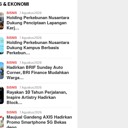
S & EKONOMI
BISNIS
7 Agustus 2026
Holding Perkebunan Nusantara
Dukung Penciptaan Lapangan
Kerj…
BISNIS
7 Agustus 2026
Holding Perkebunan Nusantara
Dukung Kampus Berbasis
Perkebun…
BISNIS
7 Agustus 2026
Hadirkan BRIF Sunday Auto
Corner, BRI Finance Mudahkan
Warga…
BISNIS
7 Agustus 2026
Rayakan 10 Tahun Perjalanan,
Inspire Artistry Hadirkan
Block…
BISNIS
7 Agustus 2026
Maujual Gandeng AXIS Hadirkan
Promo Smartphone 5G Bekas
deng…