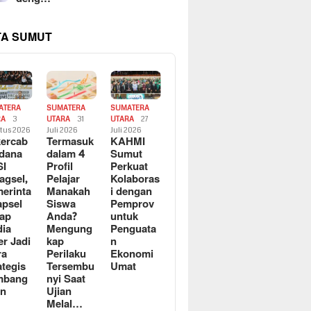
TA SUMUT
ATERA
SUMATERA
SUMATERA
RA
3
UTARA
31
UTARA
27
tus 2026
Juli 2026
Juli 2026
ercab
Termasuk
KAHMI
dana
dalam 4
Sumut
SI
Profil
Perkuat
agsel,
Pelajar
Kolaboras
erinta
Manakah
i dengan
apsel
Siswa
Pemprov
ap
Anda?
untuk
ia
Mengung
Penguata
er Jadi
kap
n
ra
Perilaku
Ekonomi
ategis
Tersembu
Umat
mbang
nyi Saat
an
Ujian
Melal…