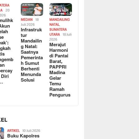
ATERA
RA
20
2026
ulihk
MEDAN
18
MANDAILING
Akun
Juli 2026
NATAL
,
Infrastruk
SUMATERA
elah
tur
UTARA
18 Juli
se
Mandailin
2026
eak’:
Merajut
g Natal:
ngkah
Harmoni
Saatnya
tis
di Pantai
Pemerinta
ngemb
Barat,
h Sumut
kan
PAPPRI
Berhenti
ercay
Madina
Menunda
 Diri
Gelar
Solusi
l…
Temu
Ramah
Pengurus
KEL
ARTIKEL
10 Juli 2026
Buku Kapolres