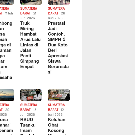
ATERA
SUMATERA
SUMATERA
AT
11 Juli
BARAT
21
BARAT
20
6
Juni 2026
Juni 2026
mbong
Truk
Prestasi
an
Miring
Jadi
sa
Hambat
Contoh,
mah
Arus Lalu
SMPN 1
ga di
Lintas di
Dua Koto
saman
Jalan
Beri
pa
Panti–
Apresiasi
ar
Simpang
Siswa
kum
Empat
Berpresta
u
si
esaha
ATERA
SUMATERA
SUMATERA
AT
20
BARAT
13
BARAT
12
 2026
Juni 2026
Juni 2026
sona
RSUD
Keluhan
ahari
Tuanku
Obat
rbenam
Imam
Kosong