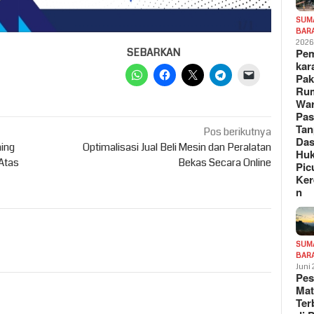
SUM
BAR
202
Pe
SEBARKAN
kar
Pak
Ru
War
Pa
Tan
Pos berikutnya
Das
ing
Optimalisasi Jual Beli Mesin dan Peralatan
Hu
Atas
Bekas Secara Online
Pic
Ker
n
SUM
BAR
Juni
Pe
Mat
Te