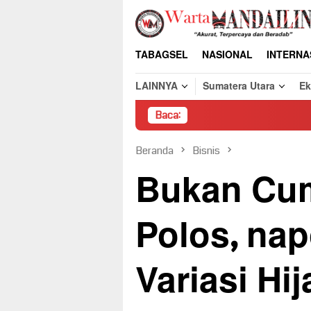
Loncat
ke
konten
TABAGSEL
NASIONAL
INTERNA
LAINNYA
Sumatera Utara
E
Baca:
Pembon
Beranda
Bisnis
Bukan Cum
Polos, na
Variasi Hi