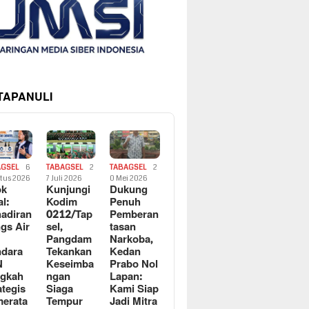
 TAPANULI
AGSEL
6
TABAGSEL
2
TABAGSEL
2
tus 2026
7 Juli 2026
0 Mei 2026
ok
Kunjungi
Dukung
al:
Kodim
Penuh
adiran
0212/Tap
Pemberan
gs Air
sel,
tasan
Pangdam
Narkoba,
dara
Tekankan
Kedan
N
Keseimba
Prabo Nol
ngkah
ngan
Lapan:
ategis
Siaga
Kami Siap
erata
Tempur
Jadi Mitra