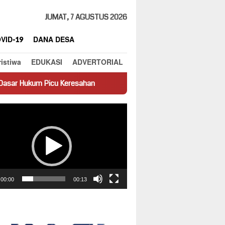
JUMAT, 7 AGUSTUS 2026
VID-19
DANA DESA
ristiwa
EDUKASI
ADVERTORIAL
Keresahan
Truk Miring Hambat Arus Lalu Lintas di Jalan Pan
ar
00:00
00:13