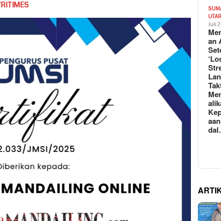
VRITIMES
SUM
UTA
Juli 
Mem
an 
Set
‘Lo
Str
La
Tak
Me
ali
Kep
aan
da
ARTI