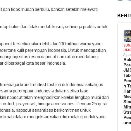
at dan tidak mudah berbulu, bahkan setelah melewati
BERI
l
n tetap halus dan tidak mudah kusut, sehingga praktis untuk
napocut tersedia dalam lebih dari 100 pilihan warna yang
SUM
undertone kulit perempuan Indonesia. Untuk mendapatkan
UTA
Agus
engunjungi situs resmi napocut.com atau mendatangi
Rak
r di berbagai kota besar Indonesia.
Per
JM
Tab
Pem
dir sebagai brand modest fashion di Indonesia sekaligus
h T
Har
ersama perempuan Indonesia dalam setiap fase
Med
 kini napocut telah menghadirkan koleksi lengkap mulai dari
Sib
e comfort, prayer set, hingga accessories. Dengan 25 gerai
Mit
Indonesia, napocut senantiasa berkomitmen untuk
Str
limah dalam mengekspresikan diri melalui produk yang
Pe
un