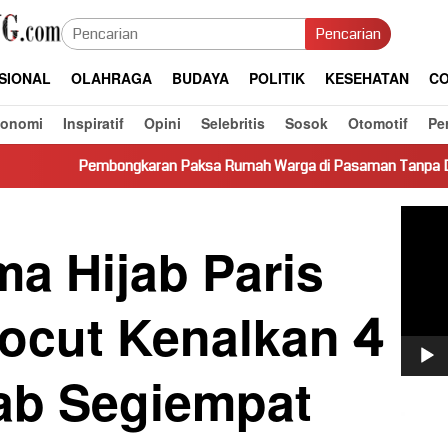
Pencarian
SIONAL
OLAHRAGA
BUDAYA
POLITIK
KESEHATAN
CO
konomi
Inspiratif
Opini
Selebritis
Sosok
Otomotif
Pe
gkaran Paksa Rumah Warga di Pasaman Tanpa Dasar Hukum Picu 
Pemut
Video
a Hijab Paris
pocut Kenalkan 4
jab Segiempat