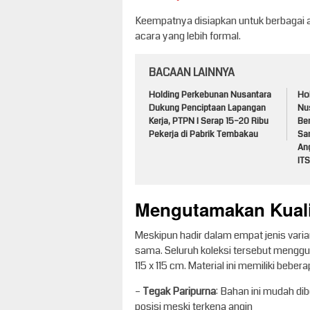
Keempatnya disiapkan untuk berbagai a
acara yang lebih formal.
BACAAN LAINNYA
Holding Perkebunan Nusantara
Ho
Dukung Penciptaan Lapangan
Nu
Kerja, PTPN I Serap 15–20 Ribu
Be
Pekerja di Pabrik Tembakau
Sa
An
ITS
Mengutamakan Kualit
Meskipun hadir dalam empat jenis var
sama. Seluruh koleksi tersebut menggu
115 x 115 cm. Material ini memiliki beb
–
Tegak Paripurna
: Bahan ini mudah di
posisi meski terkena angin