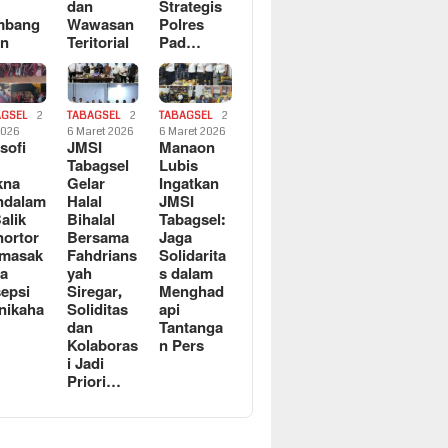
dan
Strategis
mbang
Wawasan
Polres
an
Teritorial
Pad…
AGSEL
2
TABAGSEL
2
TABAGSEL
2
2026
6 Maret 2026
6 Maret 2026
osofi
JMSI
Manaon
n
Tabagsel
Lubis
kna
Gelar
Ingatkan
ndalam
Halal
JMSI
Balik
Bihalal
Tabagsel:
ortor
Bersama
Jaga
rmasak
Fahdrians
Solidarita
a
yah
s dalam
epsi
Siregar,
Menghad
nikaha
Soliditas
api
dan
Tantanga
Kolaboras
n Pers
i Jadi
Priori…