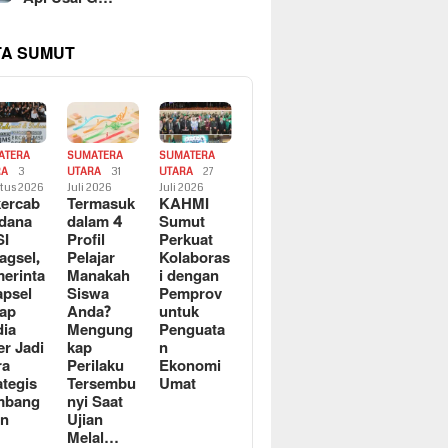
TA SUMUT
ATERA
SUMATERA
SUMATERA
RA
3
UTARA
31
UTARA
27
tus 2026
Juli 2026
Juli 2026
ercab
Termasuk
KAHMI
dana
dalam 4
Sumut
SI
Profil
Perkuat
agsel,
Pelajar
Kolaboras
erinta
Manakah
i dengan
apsel
Siswa
Pemprov
ap
Anda?
untuk
ia
Mengung
Penguata
er Jadi
kap
n
ra
Perilaku
Ekonomi
ategis
Tersembu
Umat
mbang
nyi Saat
an
Ujian
Melal…