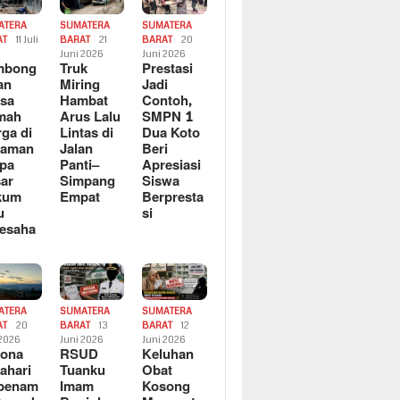
ATERA
SUMATERA
SUMATERA
AT
11 Juli
BARAT
21
BARAT
20
6
Juni 2026
Juni 2026
mbong
Truk
Prestasi
an
Miring
Jadi
sa
Hambat
Contoh,
mah
Arus Lalu
SMPN 1
ga di
Lintas di
Dua Koto
saman
Jalan
Beri
pa
Panti–
Apresiasi
ar
Simpang
Siswa
kum
Empat
Berpresta
u
si
esaha
ATERA
SUMATERA
SUMATERA
AT
20
BARAT
13
BARAT
12
 2026
Juni 2026
Juni 2026
sona
RSUD
Keluhan
ahari
Tuanku
Obat
rbenam
Imam
Kosong