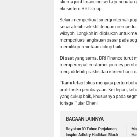
skema joint financing serta penguatan 
ekosistem BRI Group.
Selain memperkuat sinergi internal gru
secara lebih selektif dengan memperlua
wilayah. Langkah ini dilakukan untuk 
memperluas jangkauan pasar pada se
memiliki permintaan cukup baik.
Di saat yang sama, BRI Finance turut m
mempercepat customer journey pembi
menjadi lebih praktis dan efisien bagi 
“Kami tetap fokus menjaga pertumbuha
profil risiko pembiayaan. Ke depan, keb
yang cukup baik, khususnya pada segm
terjaga,” ujar Dhani.
BACAAN LAINNYA
Rayakan 10 Tahun Perjalanan,
Ma
Inspire Artistry Hadirkan Block
Ha