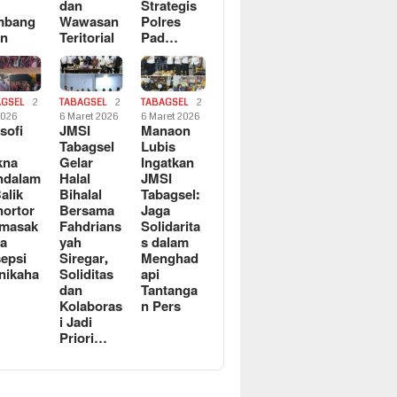
dan
Strategis
mbang
Wawasan
Polres
an
Teritorial
Pad…
AGSEL
2
TABAGSEL
2
TABAGSEL
2
2026
6 Maret 2026
6 Maret 2026
osofi
JMSI
Manaon
n
Tabagsel
Lubis
kna
Gelar
Ingatkan
ndalam
Halal
JMSI
Balik
Bihalal
Tabagsel:
ortor
Bersama
Jaga
rmasak
Fahdrians
Solidarita
a
yah
s dalam
epsi
Siregar,
Menghad
nikaha
Soliditas
api
dan
Tantanga
Kolaboras
n Pers
i Jadi
Priori…