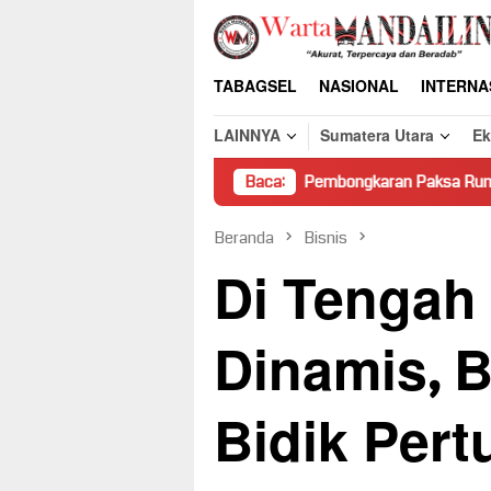
Loncat
ke
konten
TABAGSEL
NASIONAL
INTERNA
LAINNYA
Sumatera Utara
E
Pembongkaran Paksa Rumah Warga di Pasam
Baca:
Beranda
Bisnis
Di Tengah
Dinamis, 
Bidik Per