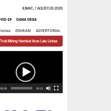
JUMAT, 7 AGUSTUS 2026
VID-19
DANA DESA
ristiwa
EDUKASI
ADVERTORIAL
 Arus Lalu Lintas di Jalan Panti–Simpang Empat
Prestasi Jad
ar
00:00
00:13