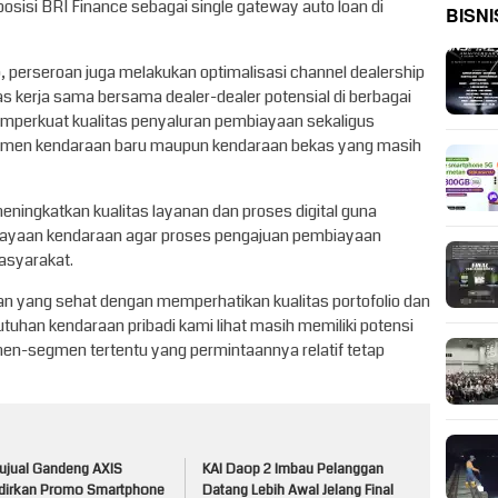
posisi BRI Finance sebagai single gateway auto loan di
BISNI
p, perseroan juga melakukan optimalisasi channel dealership
s kerja sama bersama dealer-dealer potensial di berbagai
memperkuat kualitas penyaluran pembiayaan sekaligus
gmen kendaraan baru maupun kendaraan bekas yang masih
eningkatkan kualitas layanan dan proses digital guna
ayaan kendaraan agar proses pengajuan pembiayaan
masyarakat.
n yang sehat dengan memperhatikan kualitas portofolio dan
utuhan kendaraan pribadi kami lihat masih memiliki potensi
en-segmen tertentu yang permintaannya relatif tetap
ujual Gandeng AXIS
KAI Daop 2 Imbau Pelanggan
dirkan Promo Smartphone
Datang Lebih Awal Jelang Final