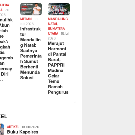
ATERA
RA
20
2026
ulihk
MEDAN
18
MANDAILING
Akun
Juli 2026
NATAL
,
Infrastruk
SUMATERA
elah
tur
UTARA
18 Juli
se
Mandailin
2026
eak’:
Merajut
g Natal:
ngkah
Harmoni
Saatnya
tis
di Pantai
Pemerinta
ngemb
Barat,
h Sumut
kan
PAPPRI
Berhenti
ercay
Madina
Menunda
 Diri
Gelar
Solusi
l…
Temu
Ramah
Pengurus
KEL
ARTIKEL
10 Juli 2026
Buku Kapolres