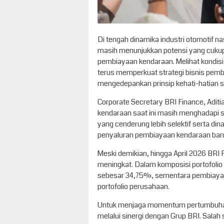
Di tengah dinamika industri otomotif n
masih menunjukkan potensi yang cukup 
pembiayaan kendaraan. Melihat kondisi 
terus memperkuat strategi bisnis pem
mengedepankan prinsip kehati-hatian se
Corporate Secretary BRI Finance, Adit
kendaraan saat ini masih menghadapi s
yang cenderung lebih selektif serta di
penyaluran pembiayaan kendaraan bar
Meski demikian, hingga April 2026 BRI
meningkat. Dalam komposisi portofolio
sebesar 34,75%, sementara pembiayaan
portofolio perusahaan.
Untuk menjaga momentum pertumbuhan 
melalui sinergi dengan Grup BRI. Salah