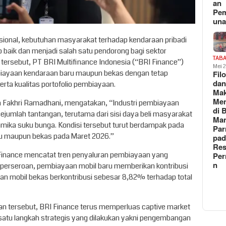
an
Pe
un
asional, kebutuhan masyarakat terhadap kendaraan pribadi
baik dan menjadi salah satu pendorong bagi sektor
TAB
tersebut, PT BRI Multifinance Indonesia (“BRI Finance”)
Mei 
biayaan kendaraan baru maupun bekas dengan tetap
Fil
da
rta kualitas portofolio pembiayaan.
Ma
Me
ia Fakhri Ramadhani, mengatakan, “Industri pembiayaan
di 
ejumlah tantangan, terutama dari sisi daya beli masyarakat
Man
namika suku bunga. Kondisi tersebut turut berdampak pada
Pa
u maupun bekas pada Maret 2026.”
pad
Res
 Finance mencatat tren penyaluran pembiayaan yang
Per
n
 perseroan, pembiayaan mobil baru memberikan kontribusi
 mobil bekas berkontribusi sebesar 8,82% terhadap total
tersebut, BRI Finance terus memperluas captive market
 satu langkah strategis yang dilakukan yakni pengembangan