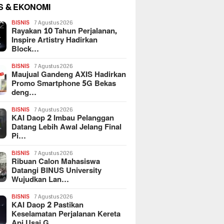
S & EKONOMI
BISNIS
7 Agustus 2026
Rayakan 10 Tahun Perjalanan,
Inspire Artistry Hadirkan
Block…
BISNIS
7 Agustus 2026
Maujual Gandeng AXIS Hadirkan
Promo Smartphone 5G Bekas
deng…
BISNIS
7 Agustus 2026
KAI Daop 2 Imbau Pelanggan
Datang Lebih Awal Jelang Final
Pi…
BISNIS
7 Agustus 2026
Ribuan Calon Mahasiswa
Datangi BINUS University
Wujudkan Lan…
BISNIS
7 Agustus 2026
KAI Daop 2 Pastikan
Keselamatan Perjalanan Kereta
Api Usai G…