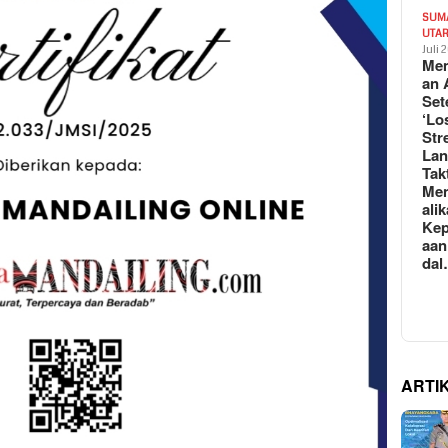
SUM
UTA
Juli 
Mem
an 
Set
‘Lo
Str
La
Tak
Me
ali
Kep
aan
da
ARTI