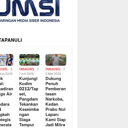
 TAPANULI
AGSEL
6
TABAGSEL
2
TABAGSEL
2
tus 2026
7 Juli 2026
0 Mei 2026
ok
Kunjungi
Dukung
al:
Kodim
Penuh
adiran
0212/Tap
Pemberan
gs Air
sel,
tasan
Pangdam
Narkoba,
dara
Tekankan
Kedan
N
Keseimba
Prabo Nol
ngkah
ngan
Lapan:
ategis
Siaga
Kami Siap
erata
Tempur
Jadi Mitra