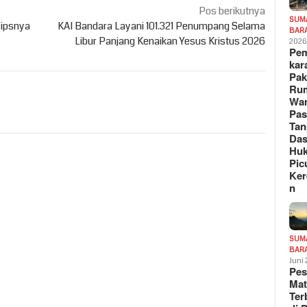
Pos berikutnya
SUM
Tipsnya
KAI Bandara Layani 101.321 Penumpang Selama
BAR
Libur Panjang Kenaikan Yesus Kristus 2026
202
Pe
kar
Pak
Ru
War
Pa
Tan
Das
Hu
Pic
Ker
n
SUM
BAR
Juni
Pe
Mat
Te