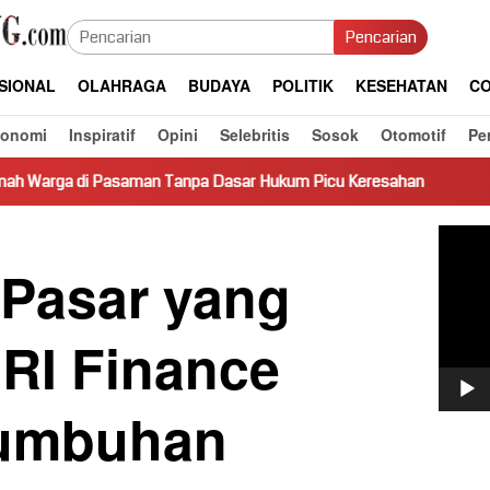
Pencarian
SIONAL
OLAHRAGA
BUDAYA
POLITIK
KESEHATAN
CO
konomi
Inspiratif
Opini
Selebritis
Sosok
Otomotif
Pe
an Tanpa Dasar Hukum Picu Keresahan
Truk Miring Hambat
Pemut
Video
 Pasar yang
BRI Finance
tumbuhan