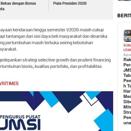
 Bekas dengan Bonus
Piala Presiden 2026
ota
BERI
iayaan kendaraan hingga semester I/2026 masih cukup
pi tantangan dari sisi daya beli masyarakat dan dinamika
ang pertumbuhan masih terbuka seiring kebutuhan
SUM
syarakat.
UTA
Agus
Rak
edepankan strategi selective growth dan prudent financing
Per
mbuhan bisnis, kualitas portofolio, dan profitabilitas
JM
Tab
Pem
VRITIMES
h T
Har
Med
Sib
Mit
Str
Pe
un