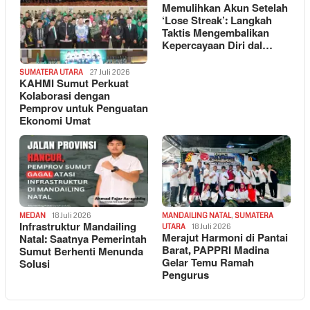
Memulihkan Akun Setelah
‘Lose Streak’: Langkah
Taktis Mengembalikan
Kepercayaan Diri dal…
SUMATERA UTARA
27 Juli 2026
KAHMI Sumut Perkuat
Kolaborasi dengan
Pemprov untuk Penguatan
Ekonomi Umat
MEDAN
18 Juli 2026
MANDAILING NATAL
,
SUMATERA
Infrastruktur Mandailing
UTARA
18 Juli 2026
Merajut Harmoni di Pantai
Natal: Saatnya Pemerintah
Barat, PAPPRI Madina
Sumut Berhenti Menunda
Gelar Temu Ramah
Solusi
Pengurus