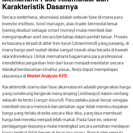
Karakteristik Dasarnya
Secara sederhana, akumulasi adalah sebuah fase di mana para
investor institusi,
fund manager
, atau trader bermodal besar
(sering disebut sebagai
smart money
) mulai membeli dan
mengumpulkan aset secara bertahap dalam jumlah besar. Proses
ini biasanya terjadi di akhir tren turun (
downtrend
) yang panjang, di
mana harga aset sudah dinilai sangat murah atau berada di bawah
nilai intrinsiknya. Untuk memahami bagaimana para profesional
mendeteksi pergantian tren dari turun menjadi mendatar secara
teknikal berdasarkan struktur pasar, Anda dapat mempelajari
ulasannya di
Market Analysis KVB
.
Karakteristik utama dari fase akumulasi ini adalah pergerakan harga
yang cenderung bergerak menyamping (
sideways
) dalam rentang
wilayah tertentu (
range-bound
). Para pelaku pasar besar sengaja
membeli secara mencicil dan perlahan agar tidak memicu lonjakan
harga yang terlalu drastis secara tiba-tiba, yang bisa membuat
harga beli mereka menjadi lebih mahal. Pada fase ini, volume
perdagangan biasanya mulai meningkat secara perlahan meskipun
harga terlihat tidak bergerak ke mana-mana. Bagi trader pemula