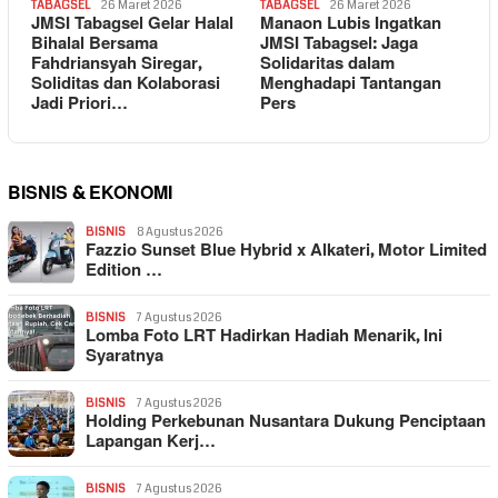
TABAGSEL
26 Maret 2026
TABAGSEL
26 Maret 2026
JMSI Tabagsel Gelar Halal
Manaon Lubis Ingatkan
Bihalal Bersama
JMSI Tabagsel: Jaga
Fahdriansyah Siregar,
Solidaritas dalam
Soliditas dan Kolaborasi
Menghadapi Tantangan
Jadi Priori…
Pers
BISNIS & EKONOMI
BISNIS
8 Agustus 2026
Fazzio Sunset Blue Hybrid x Alkateri, Motor Limited
Edition …
BISNIS
7 Agustus 2026
Lomba Foto LRT Hadirkan Hadiah Menarik, Ini
Syaratnya
BISNIS
7 Agustus 2026
Holding Perkebunan Nusantara Dukung Penciptaan
Lapangan Kerj…
BISNIS
7 Agustus 2026