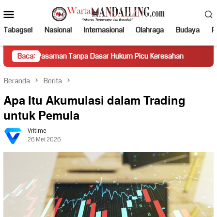
Loncat
Menu
ke
Mobile
konten
Tabagsel
Nasional
Internasional
Olahraga
Budaya
Po
aman Tanpa Dasar Hukum Picu Keresahan
Baca:
Truk Miring Hamba
Beranda
Berita
Apa Itu Akumulasi dalam Trading
untuk Pemula
Vritime
26 Mei 2026