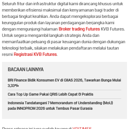
Seluruh fitur dan infrastruktur digital kami dirancang khusus untuk
memberikan efisiensi maksimal dan kenyamanan bagi trader di
berbagai tingkat keahlian. Anda dapat mengeksplorasi berbagai
keunggulan produk dan layanan perdagangan berjangka kami
dengan mengunjungi halaman
Broker trading Futures
KVB Futures.
Untuk segera mengambil langkah strategis Anda dan
memanfaatkan peluang di pasar keuangan dunia dengan dukungan
teknologi terbaik, silakan melakukan pendaftaran melalui tautan
resmi
Registrasi KVB Futures
.
BACAAN LAINNYA
BRI Finance Bidik Konsumen EV di GIIAS 2026, Tawarkan Bunga Mulai
3,33%
Cara Top Up Game Pakai QRIS Lebih Cepat & Praktis
Indonesia Tandatangani 7 Memorandum of Understanding (MoU)
pada INNOPROM 2026 untuk Tembus Pasar Eurasia
Press release ini juga sudah tayang di
VRITIMES