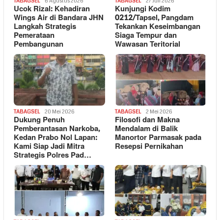
TABAGSEL
6 Agustus 2026
TABAGSEL
27 Juli 2026
Ucok Rizal: Kehadiran
Kunjungi Kodim
Wings Air di Bandara JHN
0212/Tapsel, Pangdam
Langkah Strategis
Tekankan Keseimbangan
Pemerataan
Siaga Tempur dan
Pembangunan
Wawasan Teritorial
TABAGSEL
20 Mei 2026
TABAGSEL
2 Mei 2026
Dukung Penuh
Filosofi dan Makna
Pemberantasan Narkoba,
Mendalam di Balik
Kedan Prabo Nol Lapan:
Manortor Parmasak pada
Kami Siap Jadi Mitra
Resepsi Pernikahan
Strategis Polres Pad…