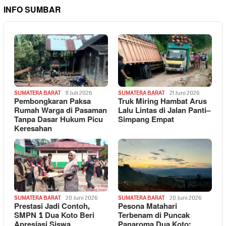
INFO SUMBAR
SUMATERA BARAT
11 Juli 2026
SUMATERA BARAT
21 Juni 2026
Pembongkaran Paksa
Truk Miring Hambat Arus
Rumah Warga di Pasaman
Lalu Lintas di Jalan Panti–
Tanpa Dasar Hukum Picu
Simpang Empat
Keresahan
SUMATERA BARAT
20 Juni 2026
SUMATERA BARAT
20 Juni 2026
Prestasi Jadi Contoh,
Pesona Matahari
SMPN 1 Dua Koto Beri
Terbenam di Puncak
Apresiasi Siswa
Panaroma Dua Koto: