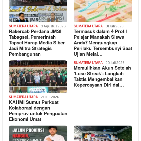
SUMATERA UTARA
3 Agustus 2026
SUMATERA UTARA
31 Juli 2026
Rakercab Perdana JMSI
Termasuk dalam 4 Profil
Tabagsel, Pemerintah
Pelajar Manakah Siswa
Tapsel Harap Media Siber
Anda? Mengungkap
Jadi Mitra Strategis
Perilaku Tersembunyi Saat
Pembangunan
Ujian Melal…
SUMATERA UTARA
20 Juli 2026
Memulihkan Akun Setelah
‘Lose Streak’: Langkah
Taktis Mengembalikan
Kepercayaan Diri dal…
SUMATERA UTARA
27 Juli 2026
KAHMI Sumut Perkuat
Kolaborasi dengan
Pemprov untuk Penguatan
Ekonomi Umat