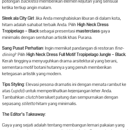
potongan
backless
memberikan elemen kejutan yang sensual
ketika tertiup angin malam.
Sleek ala City Girl
: Jika Anda menghabiskan liburan di dalam kota,
hitam adalah sahabat terbaik Anda. Pilih
High Neck Dress
Tropipelago – Black
sebagai presentasi
masterclass
gaya
minimalis dengan sentuhan artistik khas Purana.
Sang Pusat Perhatian
: Ingin memikat pandangan di restoran
fine-
dining
? Pilih
High Neck Dress Full Motif Tropipelago Jungle – Black
.
Kerah tingginya menyuguhkan drama arsitektural yang berani,
sementara motif botani hutannya yang penuh memberikan
ketegasan artistik yang modern.
Tips Styling
: Elevasi pesona dramatis ini dengan menata rambut ke
atas (
updo
) untuk memperlihatkan kejenjangan leher Anda.
Tambahkan
clutch
bersiluet patung dan sempurnakan dengan
sepasang
stiletto
hitam yang minimalis.
The Editor’s Takeaway
:
Gaya yang sejati adalah tentang membangun lemari pakaian yang