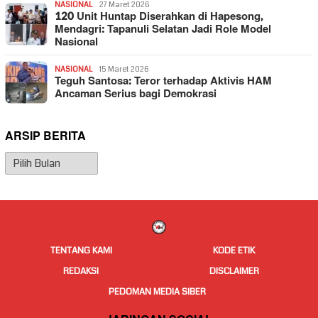
NASIONAL
27 Maret 2026
120 Unit Huntap Diserahkan di Hapesong,
Mendagri: Tapanuli Selatan Jadi Role Model
Nasional
NASIONAL
15 Maret 2026
Teguh Santosa: Teror terhadap Aktivis HAM
Ancaman Serius bagi Demokrasi
ARSIP BERITA
Arsip
Berita
TENTANG KAMI
KODE ETIK
REDAKSI
DISCLAIMER
PEDOMAN MEDIA SIBER