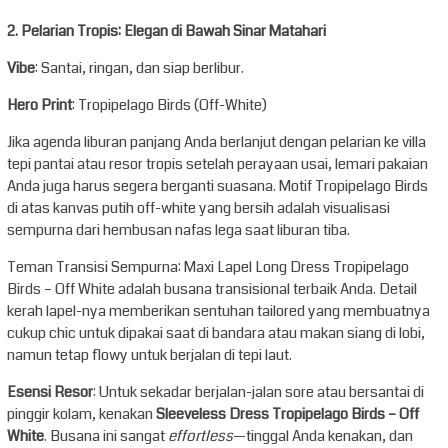
2. Pelarian Tropis: Elegan di Bawah Sinar Matahari
Vibe
: Santai, ringan, dan siap berlibur.
Hero Print
: Tropipelago Birds (Off-White)
Jika agenda liburan panjang Anda berlanjut dengan pelarian ke villa
tepi pantai atau resor tropis setelah perayaan usai, lemari pakaian
Anda juga harus segera berganti suasana. Motif Tropipelago Birds
di atas kanvas putih off-white yang bersih adalah visualisasi
sempurna dari hembusan nafas lega saat liburan tiba.
Teman Transisi Sempurna: Maxi Lapel Long Dress Tropipelago
Birds – Off White adalah busana transisional terbaik Anda. Detail
kerah lapel-nya memberikan sentuhan tailored yang membuatnya
cukup chic untuk dipakai saat di bandara atau makan siang di lobi,
namun tetap flowy untuk berjalan di tepi laut.
Esensi Resor
: Untuk sekadar berjalan-jalan sore atau bersantai di
pinggir kolam, kenakan
Sleeveless Dress Tropipelago Birds – Off
White
. Busana ini sangat
effortless
—tinggal Anda kenakan, dan