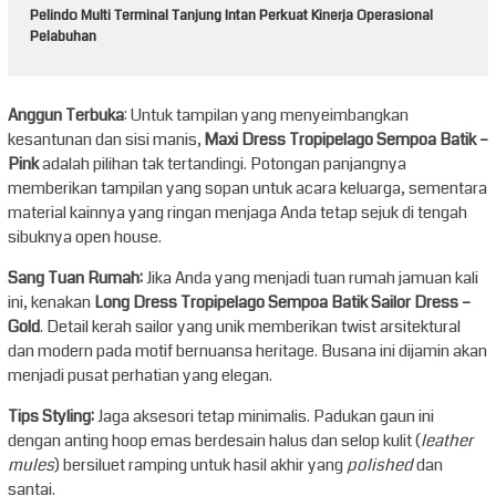
Pelindo Multi Terminal Tanjung Intan Perkuat Kinerja Operasional
Pelabuhan
Anggun Terbuka
: Untuk tampilan yang menyeimbangkan
kesantunan dan sisi manis,
Maxi Dress Tropipelago Sempoa Batik –
Pink
adalah pilihan tak tertandingi. Potongan panjangnya
memberikan tampilan yang sopan untuk acara keluarga, sementara
material kainnya yang ringan menjaga Anda tetap sejuk di tengah
sibuknya open house.
Sang Tuan Rumah:
Jika Anda yang menjadi tuan rumah jamuan kali
ini, kenakan
Long Dress Tropipelago Sempoa Batik Sailor Dress –
Gold
. Detail kerah sailor yang unik memberikan twist arsitektural
dan modern pada motif bernuansa heritage. Busana ini dijamin akan
menjadi pusat perhatian yang elegan.
Tips Styling:
Jaga aksesori tetap minimalis. Padukan gaun ini
dengan anting hoop emas berdesain halus dan selop kulit (
leather
mules
) bersiluet ramping untuk hasil akhir yang
polished
dan
santai.