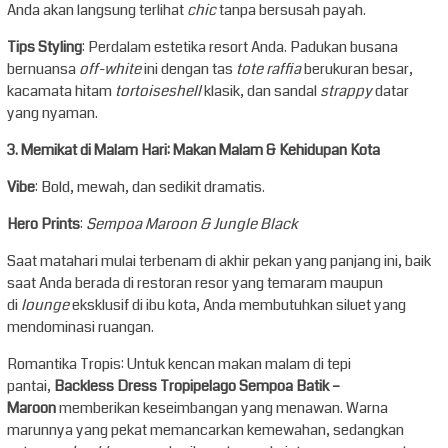
Anda akan langsung terlihat
chic
tanpa bersusah payah.
Tips Styling
: Perdalam estetika resort Anda. Padukan busana
bernuansa
off-white
ini dengan tas
tote raffia
berukuran besar,
kacamata hitam
tortoiseshell
klasik, dan sandal
strappy
datar
yang nyaman.
3. Memikat di Malam Hari: Makan Malam & Kehidupan Kota
Vibe
: Bold, mewah, dan sedikit dramatis.
Hero Prints
:
Sempoa Maroon & Jungle Black
Saat matahari mulai terbenam di akhir pekan yang panjang ini, baik
saat Anda berada di restoran resor yang temaram maupun
di
lounge
eksklusif di ibu kota, Anda membutuhkan siluet yang
mendominasi ruangan.
Romantika Tropis: Untuk kencan makan malam di tepi
pantai,
Backless Dress Tropipelago Sempoa Batik –
Maroon
memberikan keseimbangan yang menawan. Warna
marunnya yang pekat memancarkan kemewahan, sedangkan