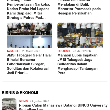
Dukung Penuh
Filosofi dan Makna
Pemberantasan Narkoba,
Mendalam di Balik
Kedan Prabo Nol Lapan:
Manortor Parmasak pada
Kami Siap Jadi Mitra
Resepsi Pernikahan
Strategis Polres Pad…
TABAGSEL
26 Maret 2026
TABAGSEL
26 Maret 2026
JMSI Tabagsel Gelar Halal
Manaon Lubis Ingatkan
Bihalal Bersama
JMSI Tabagsel: Jaga
Fahdriansyah Siregar,
Solidaritas dalam
Soliditas dan Kolaborasi
Menghadapi Tantangan
Jadi Priori…
Pers
BISNIS & EKONOMI
BISNIS
7 Agustus 2026
Ribuan Calon Mahasiswa Datangi BINUS University
Wujudkan Lan…