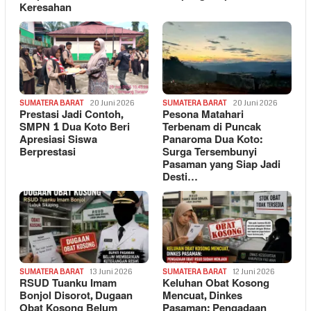
Keresahan
SUMATERA BARAT
20 Juni 2026
SUMATERA BARAT
20 Juni 2026
Prestasi Jadi Contoh,
Pesona Matahari
SMPN 1 Dua Koto Beri
Terbenam di Puncak
Apresiasi Siswa
Panaroma Dua Koto:
Berprestasi
Surga Tersembunyi
Pasaman yang Siap Jadi
Desti…
SUMATERA BARAT
13 Juni 2026
SUMATERA BARAT
12 Juni 2026
RSUD Tuanku Imam
Keluhan Obat Kosong
Bonjol Disorot, Dugaan
Mencuat, Dinkes
Obat Kosong Belum
Pasaman: Pengadaan