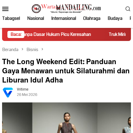
Loncat
Menu
ke
Mobile
konten
Tabagsel
Nasional
Internasional
Olahraga
Budaya
Po
 Dasar Hukum Picu Keresahan
Baca:
Truk Miring Hambat Arus Lal
Beranda
Bisnis
The Long Weekend Edit: Panduan
Gaya Menawan untuk Silaturahmi dan
Liburan Idul Adha
Vritime
26 Mei 2026