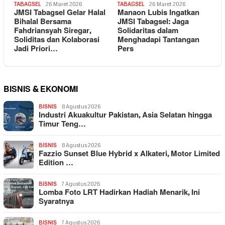
TABAGSEL
26 Maret 2026
TABAGSEL
26 Maret 2026
JMSI Tabagsel Gelar Halal
Manaon Lubis Ingatkan
Bihalal Bersama
JMSI Tabagsel: Jaga
Fahdriansyah Siregar,
Solidaritas dalam
Soliditas dan Kolaborasi
Menghadapi Tantangan
Jadi Priori…
Pers
BISNIS & EKONOMI
BISNIS
8 Agustus 2026
Industri Akuakultur Pakistan, Asia Selatan hingga
Timur Teng…
BISNIS
8 Agustus 2026
Fazzio Sunset Blue Hybrid x Alkateri, Motor Limited
Edition …
BISNIS
7 Agustus 2026
Lomba Foto LRT Hadirkan Hadiah Menarik, Ini
Syaratnya
BISNIS
7 Agustus 2026