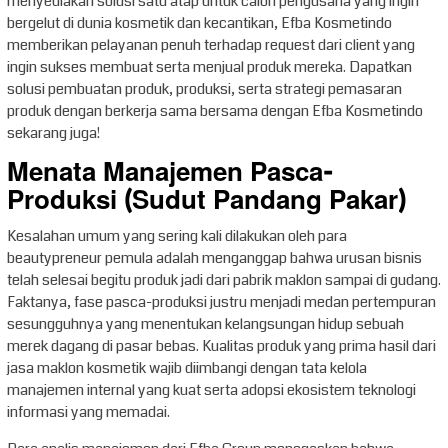
menyediakan solusi satu atap untuk calon pengusaha yang ingin
bergelut di dunia kosmetik dan kecantikan, Efba Kosmetindo
memberikan pelayanan penuh terhadap request dari client yang
ingin sukses membuat serta menjual produk mereka. Dapatkan
solusi pembuatan produk, produksi, serta strategi pemasaran
produk dengan berkerja sama bersama dengan Efba Kosmetindo
sekarang juga!
Menata Manajemen Pasca-
Produksi (Sudut Pandang Pakar)
Kesalahan umum yang sering kali dilakukan oleh para
beautypreneur pemula adalah menganggap bahwa urusan bisnis
telah selesai begitu produk jadi dari pabrik maklon sampai di gudang.
Faktanya, fase pasca-produksi justru menjadi medan pertempuran
sesungguhnya yang menentukan kelangsungan hidup sebuah
merek dagang di pasar bebas. Kualitas produk yang prima hasil dari
jasa maklon kosmetik wajib diimbangi dengan tata kelola
manajemen internal yang kuat serta adopsi ekosistem teknologi
informasi yang memadai.