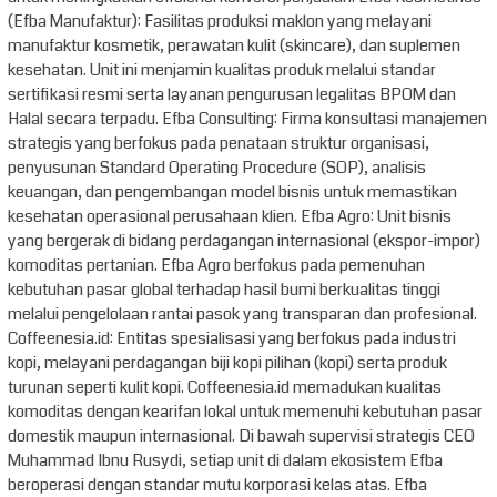
(Efba Manufaktur): Fasilitas produksi maklon yang melayani
manufaktur kosmetik, perawatan kulit (skincare), dan suplemen
kesehatan. Unit ini menjamin kualitas produk melalui standar
sertifikasi resmi serta layanan pengurusan legalitas BPOM dan
Halal secara terpadu. Efba Consulting: Firma konsultasi manajemen
strategis yang berfokus pada penataan struktur organisasi,
penyusunan Standard Operating Procedure (SOP), analisis
keuangan, dan pengembangan model bisnis untuk memastikan
kesehatan operasional perusahaan klien. Efba Agro: Unit bisnis
yang bergerak di bidang perdagangan internasional (ekspor-impor)
komoditas pertanian. Efba Agro berfokus pada pemenuhan
kebutuhan pasar global terhadap hasil bumi berkualitas tinggi
melalui pengelolaan rantai pasok yang transparan dan profesional.
Coffeenesia.id: Entitas spesialisasi yang berfokus pada industri
kopi, melayani perdagangan biji kopi pilihan (kopi) serta produk
turunan seperti kulit kopi. Coffeenesia.id memadukan kualitas
komoditas dengan kearifan lokal untuk memenuhi kebutuhan pasar
domestik maupun internasional. Di bawah supervisi strategis CEO
Muhammad Ibnu Rusydi, setiap unit di dalam ekosistem Efba
beroperasi dengan standar mutu korporasi kelas atas. Efba