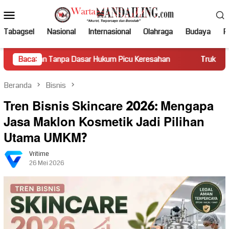
Loncat
Menu
ke
Mobile
konten
Tabagsel
Nasional
Internasional
Olahraga
Budaya
Po
anpa Dasar Hukum Picu Keresahan
Baca:
Truk Miring Hambat Arus
Beranda
Bisnis
Tren Bisnis Skincare 2026: Mengapa
Jasa Maklon Kosmetik Jadi Pilihan
Utama UMKM?
Vritime
26 Mei 2026