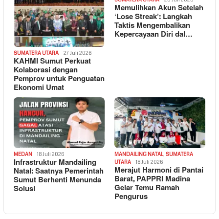
Memulihkan Akun Setelah
‘Lose Streak’: Langkah
Taktis Mengembalikan
Kepercayaan Diri dal…
SUMATERA UTARA
27 Juli 2026
KAHMI Sumut Perkuat
Kolaborasi dengan
Pemprov untuk Penguatan
Ekonomi Umat
MEDAN
18 Juli 2026
MANDAILING NATAL
,
SUMATERA
Infrastruktur Mandailing
UTARA
18 Juli 2026
Merajut Harmoni di Pantai
Natal: Saatnya Pemerintah
Barat, PAPPRI Madina
Sumut Berhenti Menunda
Gelar Temu Ramah
Solusi
Pengurus