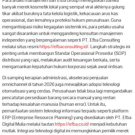
Para analis manajemen dari Efba Group menegaskan bahwa
banyak merek kosmetik lokal yang sempat viral akhirnya gulung
tikar akibat buruknya tata kelola logistik, kekacauan arus kas
operasional, dan lemahnya proteksi hukum perusahaan. Guna
mengantisipasi risiko kegagalan sistemik ini, para pelaku usaha
sangat disarankan untuk menggandeng konsultan manajemen
independen yang berpengalaman seperti PT. Efba Consulting
melalui situs resmi
https://efbaconsulting.id/
. Langkah strategis ini
penting untuk membangun Standar Operasional Prosedur (SOP)
distribusi yang rapi, melakukan audit keuangan berkala, serta
mengamankan kepatuhan hukum korporasi sejak awal rintisan.
Di samping kerapian administrasi, akselerasi penjualan
omnichannel di tahun 2026 juga mewajibkan adopsi teknologi
otomatisasi yang cerdas. Perusahaan tidak bisa lagi mengandalkan
pencatatan persediaan barang secara manual yang rentan
terhadap kesalahan manusia (human error). Untuk itu,
pemanfaatan sistem teknologi informasi terpadu seperti platform
ERP (Enterprise Resource Planning) yang disediakan oleh PT. Efba
Digital Mulia melalui tautan
https://efba.co.id/
menjadi kebutuhan
mutlak. Integrasi teknologi digital ini memungkinkan pemilik merek