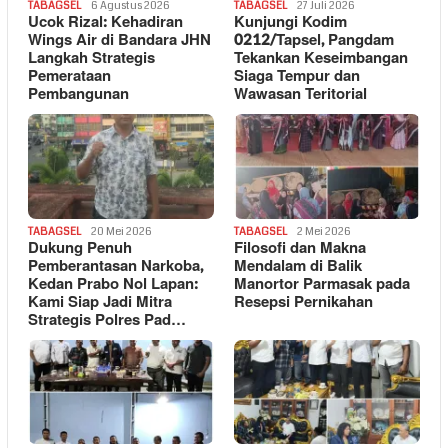
TABAGSEL
6 Agustus 2026
TABAGSEL
27 Juli 2026
Ucok Rizal: Kehadiran
Kunjungi Kodim
Wings Air di Bandara JHN
0212/Tapsel, Pangdam
Langkah Strategis
Tekankan Keseimbangan
Pemerataan
Siaga Tempur dan
Pembangunan
Wawasan Teritorial
TABAGSEL
20 Mei 2026
TABAGSEL
2 Mei 2026
Dukung Penuh
Filosofi dan Makna
Pemberantasan Narkoba,
Mendalam di Balik
Kedan Prabo Nol Lapan:
Manortor Parmasak pada
Kami Siap Jadi Mitra
Resepsi Pernikahan
Strategis Polres Pad…