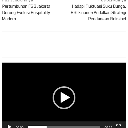
Navigasi
pos
Pertumbuhan F&B Jakarta
Hadapi Fluktuasi Suku Bunga,
Dorong Evolusi Hospitality
BRI Finance Andalkan Strategi
Modern
Pendanaan Fleksibel
Pemutar
Video
00:00
00:13