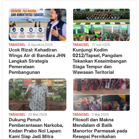
TABAGSEL
6 Agustus 2026
TABAGSEL
27 Juli 2026
Ucok Rizal: Kehadiran
Kunjungi Kodim
Wings Air di Bandara JHN
0212/Tapsel, Pangdam
Langkah Strategis
Tekankan Keseimbangan
Pemerataan
Siaga Tempur dan
Pembangunan
Wawasan Teritorial
TABAGSEL
20 Mei 2026
TABAGSEL
2 Mei 2026
Dukung Penuh
Filosofi dan Makna
Pemberantasan Narkoba,
Mendalam di Balik
Kedan Prabo Nol Lapan:
Manortor Parmasak pada
Kami Siap Jadi Mitra
Resepsi Pernikahan