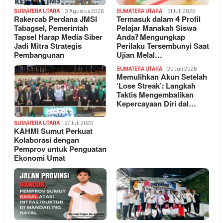
SUMATERA UTARA
3 Agustus 2026
SUMATERA UTARA
31 Juli 2026
Rakercab Perdana JMSI
Termasuk dalam 4 Profil
Tabagsel, Pemerintah
Pelajar Manakah Siswa
Tapsel Harap Media Siber
Anda? Mengungkap
Jadi Mitra Strategis
Perilaku Tersembunyi Saat
Pembangunan
Ujian Melal…
SUMATERA UTARA
20 Juli 2026
Memulihkan Akun Setelah
‘Lose Streak’: Langkah
Taktis Mengembalikan
Kepercayaan Diri dal…
SUMATERA UTARA
27 Juli 2026
KAHMI Sumut Perkuat
Kolaborasi dengan
Pemprov untuk Penguatan
Ekonomi Umat