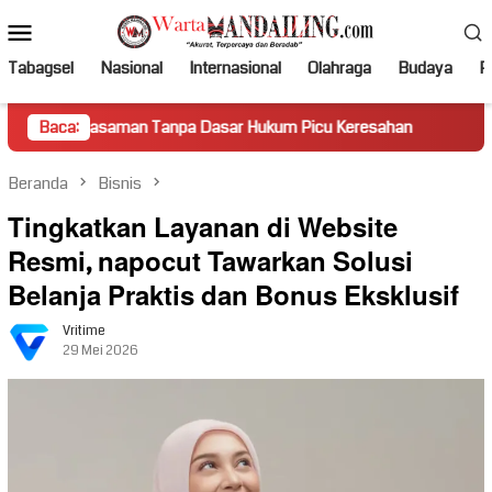
Loncat
Menu
ke
Mobile
konten
Tabagsel
Nasional
Internasional
Olahraga
Budaya
Po
aman Tanpa Dasar Hukum Picu Keresahan
Baca:
Truk Miring Hamb
Beranda
Bisnis
Tingkatkan Layanan di Website
Resmi, napocut Tawarkan Solusi
Belanja Praktis dan Bonus Eksklusif
Vritime
29 Mei 2026