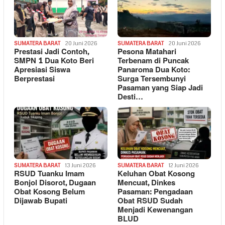
SUMATERA BARAT
20 Juni 2026
SUMATERA BARAT
20 Juni 2026
Prestasi Jadi Contoh,
Pesona Matahari
SMPN 1 Dua Koto Beri
Terbenam di Puncak
Apresiasi Siswa
Panaroma Dua Koto:
Berprestasi
Surga Tersembunyi
Pasaman yang Siap Jadi
Desti…
SUMATERA BARAT
13 Juni 2026
SUMATERA BARAT
12 Juni 2026
RSUD Tuanku Imam
Keluhan Obat Kosong
Bonjol Disorot, Dugaan
Mencuat, Dinkes
Obat Kosong Belum
Pasaman: Pengadaan
Dijawab Bupati
Obat RSUD Sudah
Menjadi Kewenangan
BLUD