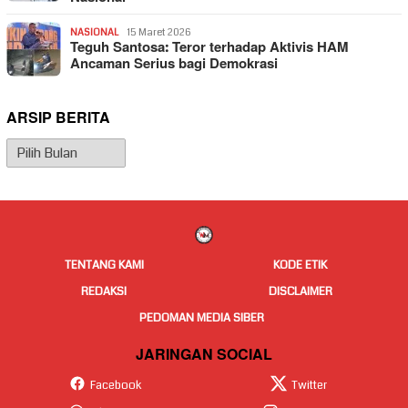
NASIONAL
15 Maret 2026
Teguh Santosa: Teror terhadap Aktivis HAM
Ancaman Serius bagi Demokrasi
ARSIP BERITA
Arsip
Berita
TENTANG KAMI
KODE ETIK
REDAKSI
DISCLAIMER
PEDOMAN MEDIA SIBER
JARINGAN SOCIAL
Facebook
Twitter