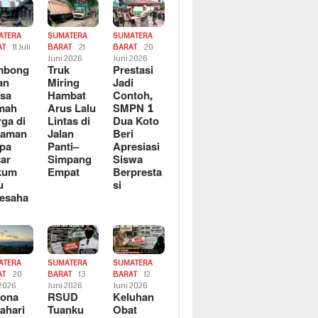
ATERA
SUMATERA
SUMATERA
AT
11 Juli
BARAT
21
BARAT
20
6
Juni 2026
Juni 2026
mbong
Truk
Prestasi
an
Miring
Jadi
sa
Hambat
Contoh,
mah
Arus Lalu
SMPN 1
ga di
Lintas di
Dua Koto
saman
Jalan
Beri
pa
Panti–
Apresiasi
ar
Simpang
Siswa
kum
Empat
Berpresta
u
si
esaha
ATERA
SUMATERA
SUMATERA
AT
20
BARAT
13
BARAT
12
 2026
Juni 2026
Juni 2026
sona
RSUD
Keluhan
ahari
Tuanku
Obat