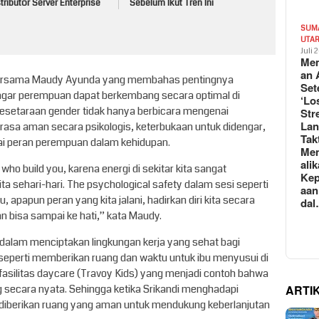
tributor Server Enterprise
Sebelum Ikut Tren Ini
SUM
UTA
Juli 
Mem
an 
i bersama Maudy Ayunda yang membahas pentingnya
Set
agar perempuan dapat berkembang secara optimal di
‘Lo
kesetaraan gender tidak hanya berbicara mengenai
Str
La
rasa aman secara psikologis, keterbukaan untuk didengar,
Tak
ai peran perempuan dalam kehidupan.
Me
ali
who build you, karena energi di sekitar kita sangat
Kep
 sehari-hari. The psychological safety dalam sesi seperti
aan
, apapun peran yang kita jalani, hadirkan diri kita secara
da
an bisa sampai ke hati,” kata Maudy.
dalam menciptakan lingkungan kerja yang sehat bagi
eperti memberikan ruang dan waktu untuk ibu menyusui di
fasilitas daycare (Travoy Kids) yang menjadi contoh bahwa
ARTI
 secara nyata. Sehingga ketika Srikandi menghadapi
 diberikan ruang yang aman untuk mendukung keberlanjutan