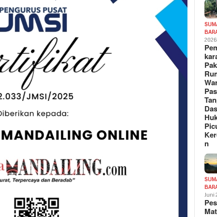
SUM
BAR
202
Pe
kar
Pak
Ru
War
Pa
Tan
Das
Hu
Pic
Ker
n
SUM
BAR
Juni
Pe
Mat