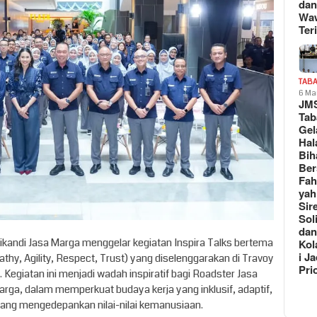
da
Wa
Teri
TAB
6 Ma
JM
Tab
Gel
Hal
Bih
Be
Fah
yah
Sir
Sol
da
ikandi Jasa Marga menggelar kegiatan Inspira Talks bertema
Kol
i Ja
hy, Agility, Respect, Trust) yang diselenggarakan di Travoy
Pri
 Kegiatan ini menjadi wadah inspiratif bagi Roadster Jasa
rga, dalam memperkuat budaya kerja yang inklusif, adaptif,
yang mengedepankan nilai-nilai kemanusiaan.