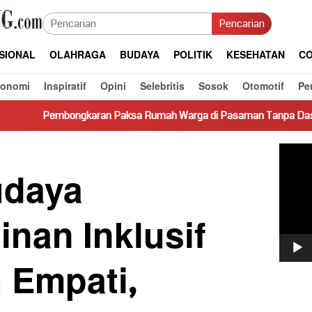
Pencarian
SIONAL
OLAHRAGA
BUDAYA
POLITIK
KESEHATAN
CO
konomi
Inspiratif
Opini
Selebritis
Sosok
Otomotif
Pe
ran Paksa Rumah Warga di Pasaman Tanpa Dasar Hukum Picu Ker
Pemut
Video
udaya
nan Inklusif
 Empati,