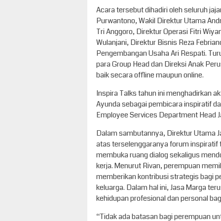
Acara tersebut dihadiri oleh seluruh jaj
Purwantono, Wakil Direktur Utama Andr
Tri Anggoro, Direktur Operasi Fitri Wi
Wulanjani, Direktur Bisnis Reza Febrian
Pengembangan Usaha Ari Respati. Turut
para Group Head dan Direksi Anak Peru
baik secara offline maupun online.
Inspira Talks tahun ini menghadirkan ak
Ayunda sebagai pembicara inspiratif da
Employee Services Department Head J
Dalam sambutannya, Direktur Utama J
atas terselenggaranya forum inspirati
membuka ruang dialog sekaligus mend
kerja. Menurut Rivan, perempuan memi
memberikan kontribusi strategis bagi
keluarga. Dalam hal ini, Jasa Marga t
kehidupan profesional dan personal bag
“Tidak ada batasan bagi perempuan un