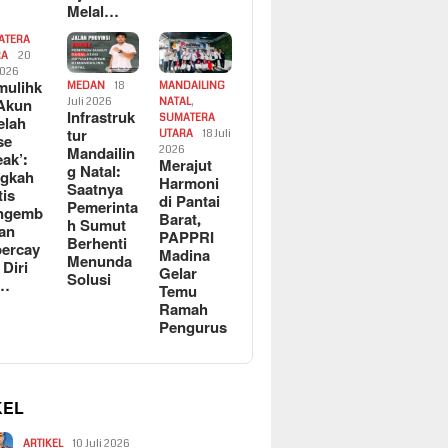
Melal…
ATERA
RA
20
2026
ulihk
MEDAN
18
MANDAILING
Akun
Juli 2026
NATAL
,
Infrastruk
SUMATERA
elah
tur
UTARA
18 Juli
se
Mandailin
2026
eak’:
Merajut
g Natal:
ngkah
Harmoni
Saatnya
tis
di Pantai
Pemerinta
ngemb
Barat,
h Sumut
kan
PAPPRI
Berhenti
ercay
Madina
Menunda
 Diri
Gelar
Solusi
l…
Temu
Ramah
Pengurus
KEL
ARTIKEL
10 Juli 2026