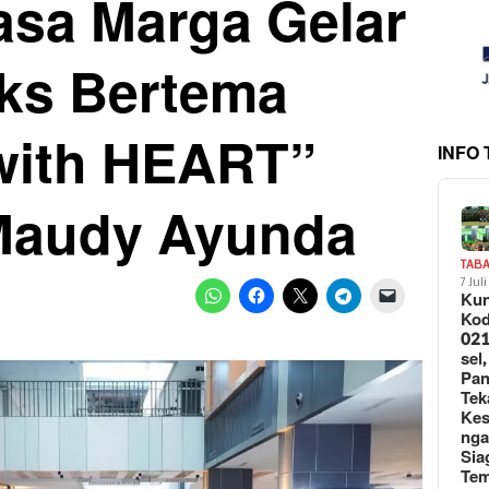
asa Marga Gelar
lks Bertema
with HEART”
INFO
Maudy Ayunda
TAB
7 Jul
Kun
Ko
021
sel,
Pa
Tek
Ke
ng
Sia
Te