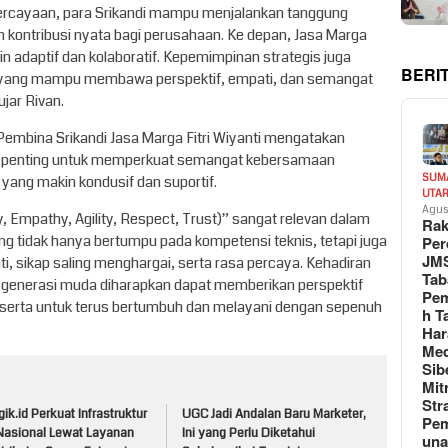
percayaan, para Srikandi mampu menjalankan tanggung
 kontribusi nyata bagi perusahaan. Ke depan, Jasa Marga
 adaptif dan kolaboratif. Kepemimpinan strategis juga
BERI
ndi yang mampu membawa perspektif, empati, dan semangat
ujar Rivan.
Pembina Srikandi Jasa Marga Fitri Wiyanti mengatakan
m penting untuk memperkuat semangat kebersamaan
SUM
yang makin kondusif dan suportif.
UTA
Agus
Empathy, Agility, Respect, Trust)” sangat relevan dalam
Rak
 tidak hanya bertumpu pada kompetensi teknis, tetapi juga
Per
JM
ti, sikap saling menghargai, serta rasa percaya. Kehadiran
Tab
f generasi muda diharapkan dapat memberikan perspektif
Pem
 peserta untuk terus bertumbuh dan melayani dengan sepenuh
h T
Har
Med
Sib
Mit
Str
ik.id Perkuat Infrastruktur
UGC Jadi Andalan Baru Marketer,
Pe
 Nasional Lewat Layanan
Ini yang Perlu Diketahui
un