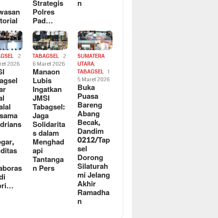
n
Strategis
n
wasan
Polres
torial
Pad…
AGSEL
2
TABAGSEL
2
SUMATERA
ret 2026
6 Maret 2026
UTARA
,
SI
Manaon
TABAGSEL
1
agsel
Lubis
5 Maret 2026
Buka
ar
Ingatkan
Puasa
al
JMSI
Bareng
alal
Tabagsel:
Abang
rsama
Jaga
Becak,
drians
Solidarita
Dandim
s dalam
0212/Tap
egar,
Menghad
sel
iditas
api
Dorong
n
Tantanga
Silaturah
aboras
n Pers
mi Jelang
di
Akhir
ori…
Ramadha
n