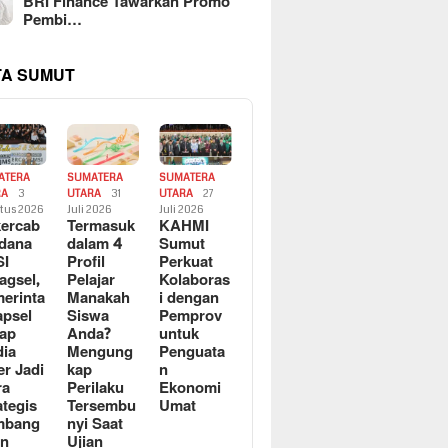
BRI Finance Tawarkan Promo
Pembi…
TA SUMUT
ATERA
SUMATERA
SUMATERA
RA
3
UTARA
31
UTARA
27
tus 2026
Juli 2026
Juli 2026
ercab
Termasuk
KAHMI
dana
dalam 4
Sumut
SI
Profil
Perkuat
agsel,
Pelajar
Kolaboras
erinta
Manakah
i dengan
apsel
Siswa
Pemprov
ap
Anda?
untuk
ia
Mengung
Penguata
er Jadi
kap
n
ra
Perilaku
Ekonomi
ategis
Tersembu
Umat
mbang
nyi Saat
an
Ujian