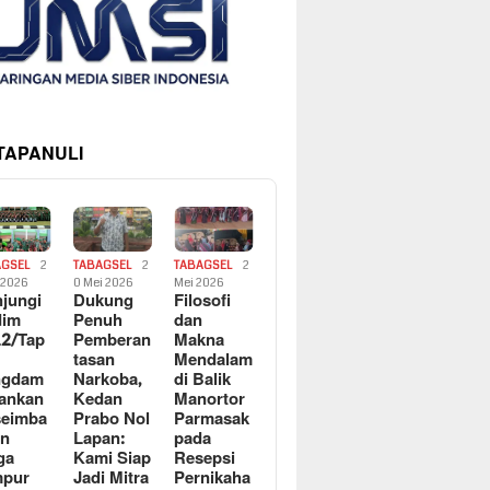
 TAPANULI
AGSEL
2
TABAGSEL
2
TABAGSEL
2
i 2026
0 Mei 2026
Mei 2026
jungi
Dukung
Filosofi
dim
Penuh
dan
2/Tap
Pemberan
Makna
tasan
Mendalam
ngdam
Narkoba,
di Balik
ankan
Kedan
Manortor
seimba
Prabo Nol
Parmasak
an
Lapan:
pada
ga
Kami Siap
Resepsi
mpur
Jadi Mitra
Pernikaha