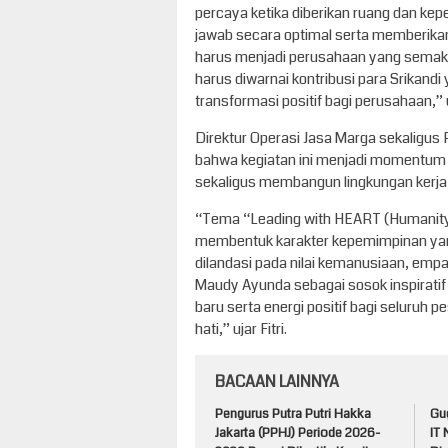
percaya ketika diberikan ruang dan ke
jawab secara optimal serta memberikan
harus menjadi perusahaan yang semakin
harus diwarnai kontribusi para Srika
transformasi positif bagi perusahaan,” 
Direktur Operasi Jasa Marga sekaligus 
bahwa kegiatan ini menjadi momentu
sekaligus membangun lingkungan kerja 
“Tema “Leading with HEART (Humanity, 
membentuk karakter kepemimpinan yang
dilandasi pada nilai kemanusiaan, empa
Maudy Ayunda sebagai sosok inspirati
baru serta energi positif bagi seluruh
hati,” ujar Fitri.
BACAAN LAINNYA
Pengurus Putra Putri Hakka
Gug
Jakarta (PPHJ) Periode 2026-
IT