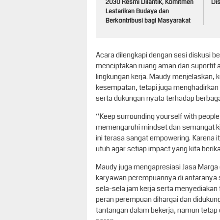
2030 Resmi Dilantik, Komitmen
Dis
Lestarikan Budaya dan
Berkontribusi bagi Masyarakat
Acara dilengkapi dengan sesi diskus
menciptakan ruang aman dan suportif 
lingkungan kerja. Maudy menjelaskan, 
kesempatan, tetapi juga menghadirkan 
serta dukungan nyata terhadap berbag
“Keep surrounding yourself with people 
memengaruhi mindset dan semangat kita
ini terasa sangat empowering. Karena itu
utuh agar setiap impact yang kita berik
Maudy juga mengapresiasi Jasa Marga 
karyawan perempuannya di antaranya s
sela-sela jam kerja serta menyediakan 
peran perempuan dihargai dan didukung
tantangan dalam bekerja, namun tetap