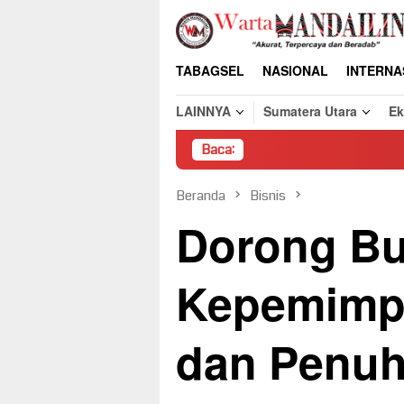
Loncat
ke
konten
TABAGSEL
NASIONAL
INTERNA
LAINNYA
Sumatera Utara
E
Baca:
Pembongka
Beranda
Bisnis
Dorong B
Kepemimpi
dan Penuh