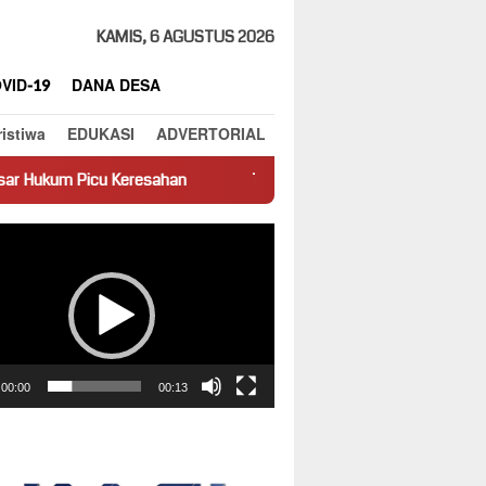
KAMIS, 6 AGUSTUS 2026
VID-19
DANA DESA
ristiwa
EDUKASI
ADVERTORIAL
esahan
Truk Miring Hambat Arus Lalu Lintas di Jalan Panti–S
ar
00:00
00:13