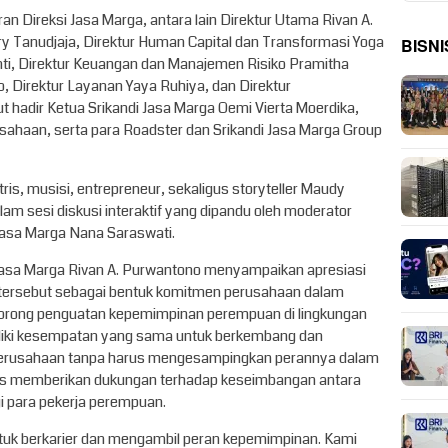
aran Direksi Jasa Marga, antara lain Direktur Utama Rivan A.
y Tanudjaja, Direktur Human Capital dan Transformasi Yoga
BISNI
yanti, Direktur Keuangan dan Manajemen Risiko Pramitha
o, Direktur Layanan Yaya Ruhiya, dan Direktur
 hadir Ketua Srikandi Jasa Marga Oemi Vierta Moerdika,
sahaan, serta para Roadster dan Srikandi Jasa Marga Group
tris, musisi, entrepreneur, sekaligus storyteller Maudy
lam sesi diskusi interaktif yang dipandu oleh moderator
asa Marga Nana Saraswati.
asa Marga Rivan A. Purwantono menyampaikan apresiasi
f tersebut sebagai bentuk komitmen perusahaan dalam
orong penguatan kepemimpinan perempuan di lingkungan
liki kesempatan yang sama untuk berkembang dan
 perusahaan tanpa harus mengesampingkan perannya dalam
erus memberikan dukungan terhadap keseimbangan antara
i para pekerja perempuan.
tuk berkarier dan mengambil peran kepemimpinan. Kami