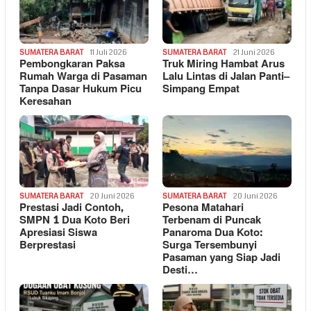
SUMATERA BARAT
11 Juli 2026
SUMATERA BARAT
21 Juni 2026
Pembongkaran Paksa
Truk Miring Hambat Arus
Rumah Warga di Pasaman
Lalu Lintas di Jalan Panti–
Tanpa Dasar Hukum Picu
Simpang Empat
Keresahan
SUMATERA BARAT
20 Juni 2026
SUMATERA BARAT
20 Juni 2026
Prestasi Jadi Contoh,
Pesona Matahari
SMPN 1 Dua Koto Beri
Terbenam di Puncak
Apresiasi Siswa
Panaroma Dua Koto:
Berprestasi
Surga Tersembunyi
Pasaman yang Siap Jadi
Desti…