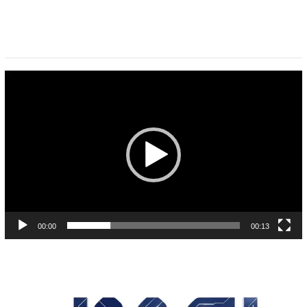
Pemutar
Video
00:00
00:13