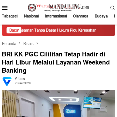
Loncat
Menu
ke
Mobile
konten
Tabagsel
Nasional
Internasional
Olahraga
Budaya
Po
man Tanpa Dasar Hukum Picu Keresahan
Baca:
Truk Miring Hamba
Beranda
Bisnis
BRI KK PGC Cililitan Tetap Hadir di
Hari Libur Melalui Layanan Weekend
Banking
Vritime
2 Juni 2026