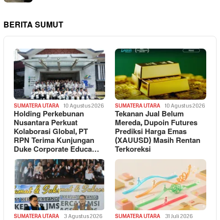
BERITA SUMUT
SUMATERA UTARA
10 Agustus 2026
SUMATERA UTARA
10 Agustus 2026
Holding Perkebunan
Tekanan Jual Belum
Nusantara Perkuat
Mereda, Dupoin Futures
Kolaborasi Global, PT
Prediksi Harga Emas
RPN Terima Kunjungan
(XAUUSD) Masih Rentan
Duke Corporate Educa…
Terkoreksi
SUMATERA UTARA
3 Agustus 2026
SUMATERA UTARA
31 Juli 2026