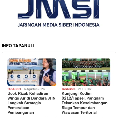
INFO TAPANULI
TABAGSEL
6 Agustus 2026
TABAGSEL
27 Juli 2026
Ucok Rizal: Kehadiran
Kunjungi Kodim
Wings Air di Bandara JHN
0212/Tapsel, Pangdam
Langkah Strategis
Tekankan Keseimbangan
Pemerataan
Siaga Tempur dan
Pembangunan
Wawasan Teritorial