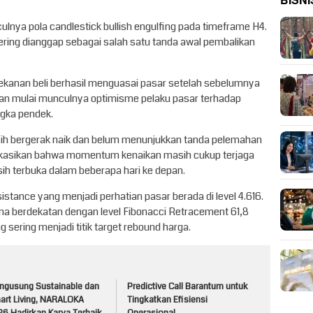
BISNI
culnya pola candlestick bullish engulfing pada timeframe H4.
 sering dianggap sebagai salah satu tanda awal pembalikan
a tekanan beli berhasil menguasai pasar setelah sebelumnya
kkan mulai munculnya optimisme pelaku pasar terhadap
ngka pendek.
masih bergerak naik dan belum menunjukkan tanda pelemahan
ndikasikan bahwa momentum kenaikan masih cukup terjaga
h terbuka dalam beberapa hari ke depan.
istance yang menjadi perhatian pasar berada di level 4.616.
rena berdekatan dengan level Fibonacci Retracement 61,8
sering menjadi titik target rebound harga.
ngusung Sustainable dan
Predictive Call Barantum untuk
art Living, NARALOKA
Tingkatkan Efisiensi