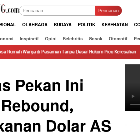
Pencarian
SIONAL
OLAHRAGA
BUDAYA
POLITIK
KESEHATAN
CO
konomi
Inspiratif
Opini
Selebritis
Sosok
Otomotif
Pe
 Pasaman Tanpa Dasar Hukum Picu Keresahan
Truk Miring 
s Pekan Ini
i Rebound,
anan Dolar AS