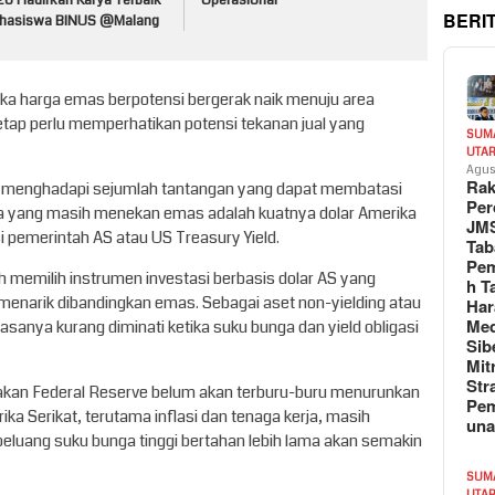
26 Hadirkan Karya Terbaik
Operasional
BERI
hasiswa BINUS @Malang
ka harga emas berpotensi bergerak naik menuju area
etap perlu memperhatikan potensi tekanan jual yang
SUM
UTA
Agus
Rak
h menghadapi sejumlah tantangan yang dapat membatasi
Per
ama yang masih menekan emas adalah kuatnya dolar Amerika
JM
si pemerintah AS atau US Treasury Yield.
Tab
Pem
h memilih instrumen investasi berbasis dolar AS yang
h T
 menarik dibandingkan emas. Sebagai aset non-yielding atau
Har
Med
sanya kurang diminati ketika suku bunga dan yield obligasi
Sib
Mit
Str
rakan Federal Reserve belum akan terburu-buru menurunkan
Pe
a Serikat, terutama inflasi dan tenaga kerja, masih
un
peluang suku bunga tinggi bertahan lebih lama akan semakin
SUM
UTA