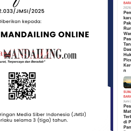
BAR
202
Pe
kar
Pak
Ru
War
Pa
Tan
Das
Hu
Pic
Ker
n
SUM
BAR
Juni
Pe
Mat
Te
di 
Pa