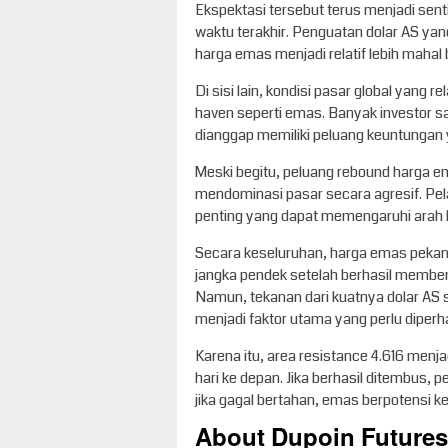
Ekspektasi tersebut terus menjadi sen
waktu terakhir. Penguatan dolar AS yan
harga emas menjadi relatif lebih mahal b
Di sisi lain, kondisi pasar global yang 
haven seperti emas. Banyak investor saa
dianggap memiliki peluang keuntungan y
Meski begitu, peluang rebound harga em
mendominasi pasar secara agresif. Pe
penting yang dapat memengaruhi arah k
Secara keseluruhan, harga emas pekan i
jangka pendek setelah berhasil membentu
Namun, tekanan dari kuatnya dolar AS s
menjadi faktor utama yang perlu diperha
Karena itu, area resistance 4.616 menj
hari ke depan. Jika berhasil ditembus, 
jika gagal bertahan, emas berpotensi 
About Dupoin Futures 