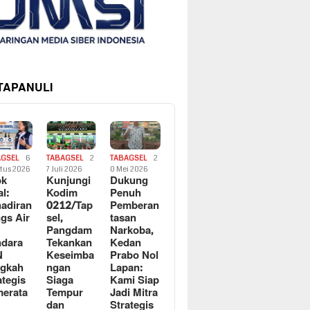
 TAPANULI
AGSEL
6
TABAGSEL
2
TABAGSEL
2
tus 2026
7 Juli 2026
0 Mei 2026
ok
Kunjungi
Dukung
al:
Kodim
Penuh
adiran
0212/Tap
Pemberan
gs Air
sel,
tasan
Pangdam
Narkoba,
dara
Tekankan
Kedan
N
Keseimba
Prabo Nol
ngkah
ngan
Lapan:
ategis
Siaga
Kami Siap
erata
Tempur
Jadi Mitra
dan
Strategis