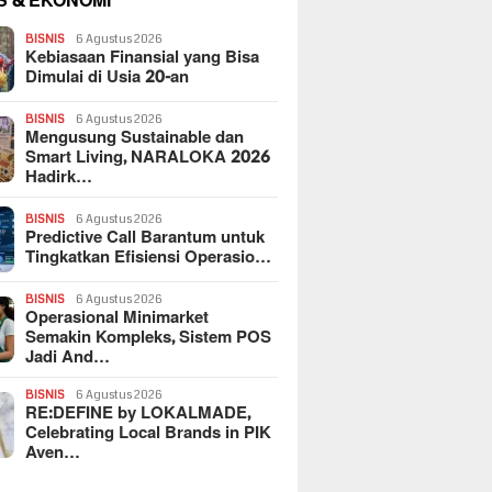
S & EKONOMI
BISNIS
6 Agustus 2026
Kebiasaan Finansial yang Bisa
Dimulai di Usia 20-an
BISNIS
6 Agustus 2026
Mengusung Sustainable dan
Smart Living, NARALOKA 2026
Hadirk…
BISNIS
6 Agustus 2026
Predictive Call Barantum untuk
Tingkatkan Efisiensi Operasio…
BISNIS
6 Agustus 2026
Operasional Minimarket
Semakin Kompleks, Sistem POS
Jadi And…
BISNIS
6 Agustus 2026
RE:DEFINE by LOKALMADE,
Celebrating Local Brands in PIK
Aven…