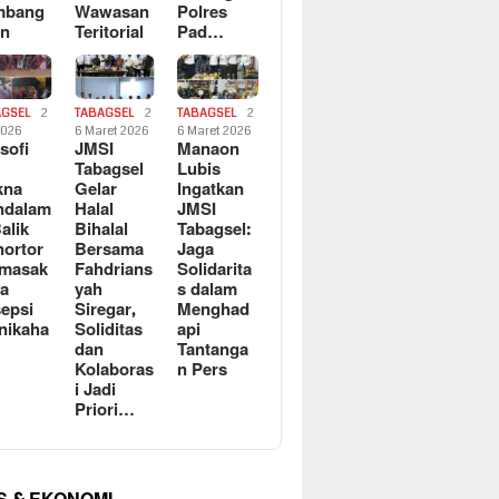
mbang
Wawasan
Polres
an
Teritorial
Pad…
AGSEL
2
TABAGSEL
2
TABAGSEL
2
2026
6 Maret 2026
6 Maret 2026
osofi
JMSI
Manaon
n
Tabagsel
Lubis
kna
Gelar
Ingatkan
ndalam
Halal
JMSI
Balik
Bihalal
Tabagsel:
ortor
Bersama
Jaga
rmasak
Fahdrians
Solidarita
a
yah
s dalam
epsi
Siregar,
Menghad
nikaha
Soliditas
api
dan
Tantanga
Kolaboras
n Pers
i Jadi
Priori…