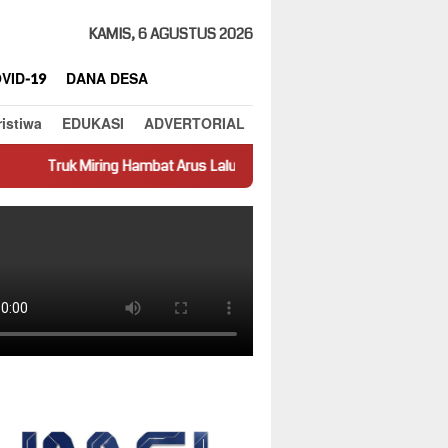
KAMIS, 6 AGUSTUS 2026
VID-19
DANA DESA
ristiwa
EDUKASI
ADVERTORIAL
Hambat Arus Lalu Lintas di Jalan Panti–Simpang Empat
Presta