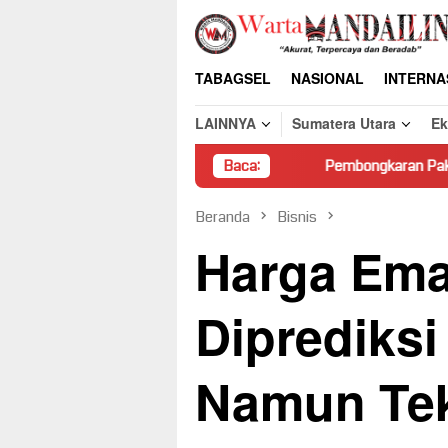
Loncat
ke
konten
TABAGSEL
NASIONAL
INTERNA
LAINNYA
Sumatera Utara
E
Pembongkaran Paksa Rumah Warga di
Baca:
Beranda
Bisnis
Harga Ema
Diprediks
Namun Tek