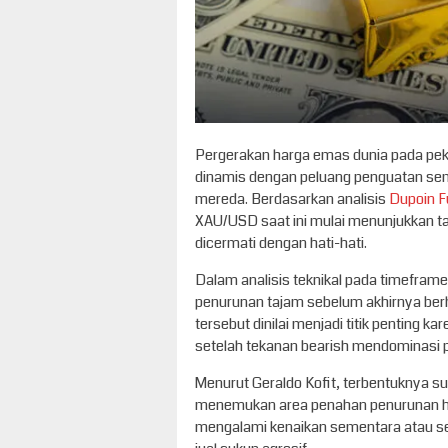
Pergerakan harga emas dunia pada pekan
dinamis dengan peluang penguatan seme
mereda. Berdasarkan analisis
Dupoin F
XAU/USD saat ini mulai menunjukkan t
dicermati dengan hati-hati.
Dalam analisis teknikal pada timefra
penurunan tajam sebelum akhirnya berha
tersebut dinilai menjadi titik penting 
setelah tekanan bearish mendominasi 
Menurut Geraldo Kofit, terbentuknya s
menemukan area penahan penurunan ha
mengalami kenaikan sementara atau s