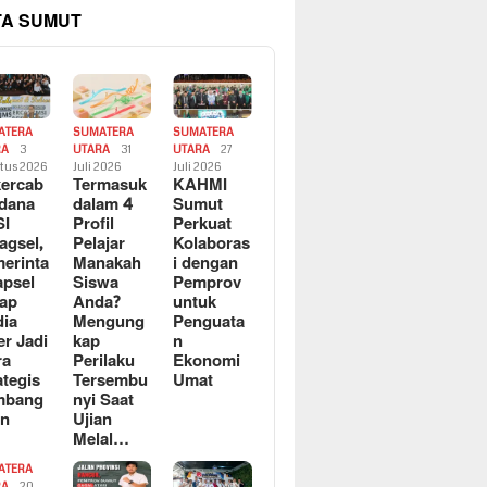
TA SUMUT
ATERA
SUMATERA
SUMATERA
RA
3
UTARA
31
UTARA
27
tus 2026
Juli 2026
Juli 2026
ercab
Termasuk
KAHMI
dana
dalam 4
Sumut
SI
Profil
Perkuat
agsel,
Pelajar
Kolaboras
erinta
Manakah
i dengan
apsel
Siswa
Pemprov
ap
Anda?
untuk
ia
Mengung
Penguata
er Jadi
kap
n
ra
Perilaku
Ekonomi
ategis
Tersembu
Umat
mbang
nyi Saat
an
Ujian
Melal…
ATERA
RA
20