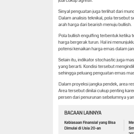
jual cukup agresif.
Sinyal penguatan juga terlihat dari mun
Dalam analisis teknikal, pola tersebut
arah harga dari bearish menuju bullish.
Pola bullish engulfing terbentuk ketik
harga bergerak turun. Hal ini menunju
potensi kenaikan harga emas dalam ja
Selain itu, indikator stochastic juga 
yang berarti. Kondisi tersebut mengi
sehingga peluang penguatan emas masi
Dalam proyeksi jangka pendek, area res
Area tersebut dinilai cukup penting ka
persen dari penurunan sebelumnya yang 
BACAAN LAINNYA
Kebiasaan Finansial yang Bisa
Me
Dimulai di Usia 20-an
Sm