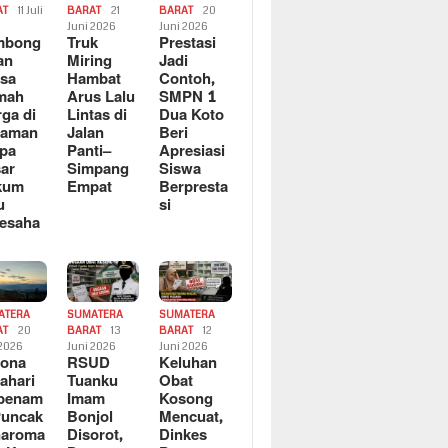
AT
11 Juli
BARAT
21
BARAT
20
6
Juni 2026
Juni 2026
mbong
Truk
Prestasi
an
Miring
Jadi
sa
Hambat
Contoh,
mah
Arus Lalu
SMPN 1
ga di
Lintas di
Dua Koto
saman
Jalan
Beri
pa
Panti–
Apresiasi
ar
Simpang
Siswa
kum
Empat
Berpresta
u
si
esaha
ATERA
SUMATERA
SUMATERA
AT
20
BARAT
13
BARAT
12
 2026
Juni 2026
Juni 2026
sona
RSUD
Keluhan
ahari
Tuanku
Obat
rbenam
Imam
Kosong
Puncak
Bonjol
Mencuat,
naroma
Disorot,
Dinkes