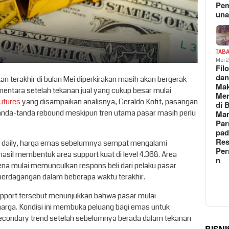
Pe
un
TAB
Mei 
Fil
da
 terakhir di bulan Mei diperkirakan masih akan bergerak
Ma
ntara setelah tekanan jual yang cukup besar mulai
Me
utures
yang disampaikan analisnya, Geraldo Kofit, pasangan
di 
anda-tanda rebound meskipun tren utama pasar masih perlu
Man
Pa
pad
Res
me daily, harga emas sebelumnya sempat mengalami
Per
sil membentuk area support kuat di level 4.368. Area
n
karena mulai memunculkan respons beli dari pelaku pasar
perdagangan dalam beberapa waktu terakhir.
upport tersebut menunjukkan bahwa pasar mulai
rga. Kondisi ini membuka peluang bagi emas untuk
econdary trend setelah sebelumnya berada dalam tekanan