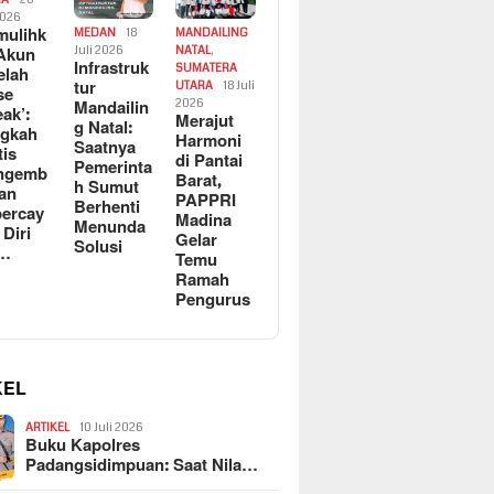
2026
ulihk
MEDAN
18
MANDAILING
Akun
Juli 2026
NATAL
,
Infrastruk
SUMATERA
elah
tur
UTARA
18 Juli
se
Mandailin
2026
eak’:
Merajut
g Natal:
ngkah
Harmoni
Saatnya
tis
di Pantai
Pemerinta
ngemb
Barat,
h Sumut
kan
PAPPRI
Berhenti
ercay
Madina
Menunda
 Diri
Gelar
Solusi
l…
Temu
Ramah
Pengurus
KEL
ARTIKEL
10 Juli 2026
Buku Kapolres
Padangsidimpuan: Saat Nila…