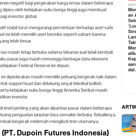
timen negatif bagi pergerakan harga emas dalam beberapa
Juli 
Mem
g dipicu oleh kebijakan suku bunga tinggi juga membuat
an 
agi investor global.
Set
‘Lo
relatif stabil turut mengurangi permintaan terhadap aset safe
Str
t ini lebih memilih aset berisiko seperti saham karena
La
ang lebih besar.
Tak
Me
as masih tetap terbuka selama tekanan jual tidak kembali
ali
Kep
laku pasar juga masih menunggu berbagai data ekonomi
aan
ebijakan Federal Reserve ke depan.
da
ni diperkirakan masih memiliki peluang bergerak naik dalam
k support kuat dan didukung sinyal teknikal bullish.
erta kebijakan suku bunga tinggi Amerika Serikat masih
tikan investor.
ARTI
adi level penting yang akan dipantau pasar dalam beberapa
peluang penguatan lanjutan bisa semakin terbuka. Sebaliknya,
kembali bergerak melemah mengikuti tren utamanya.
(PT. Dupoin Futures Indonesia)