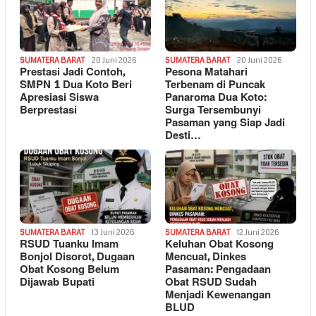
SUMATERA BARAT
20 Juni 2026
SUMATERA BARAT
20 Juni 2026
Prestasi Jadi Contoh,
Pesona Matahari
SMPN 1 Dua Koto Beri
Terbenam di Puncak
Apresiasi Siswa
Panaroma Dua Koto:
Berprestasi
Surga Tersembunyi
Pasaman yang Siap Jadi
Desti…
SUMATERA BARAT
13 Juni 2026
SUMATERA BARAT
12 Juni 2026
RSUD Tuanku Imam
Keluhan Obat Kosong
Bonjol Disorot, Dugaan
Mencuat, Dinkes
Obat Kosong Belum
Pasaman: Pengadaan
Dijawab Bupati
Obat RSUD Sudah
Menjadi Kewenangan
BLUD