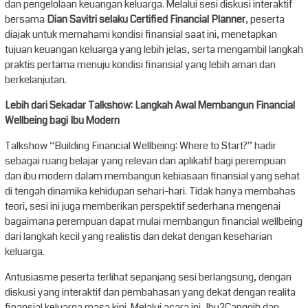
dan pengelolaan keuangan keluarga. Melalui sesi diskusi interaktif
bersama
Dian Savitri selaku Certified Financial Planner
, peserta
diajak untuk memahami kondisi finansial saat ini, menetapkan
tujuan keuangan keluarga yang lebih jelas, serta mengambil langkah
praktis pertama menuju kondisi finansial yang lebih aman dan
berkelanjutan.
Lebih dari Sekadar Talkshow: Langkah Awal Membangun Financial
Wellbeing bagi Ibu Modern
Talkshow “Building Financial Wellbeing: Where to Start?” hadir
sebagai ruang belajar yang relevan dan aplikatif bagi perempuan
dan ibu modern dalam membangun kebiasaan finansial yang sehat
di tengah dinamika kehidupan sehari-hari. Tidak hanya membahas
teori, sesi ini juga memberikan perspektif sederhana mengenai
bagaimana perempuan dapat mulai membangun financial wellbeing
dari langkah kecil yang realistis dan dekat dengan keseharian
keluarga.
Antusiasme peserta terlihat sepanjang sesi berlangsung, dengan
diskusi yang interaktif dan pembahasan yang dekat dengan realita
finansial keluarga masa kini. Melalui acara ini, Ibu2Canggih dan