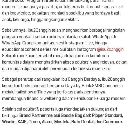
Kartini 2026. Program ini bertujuan mendukung para “Kartini
modern”, khususnya para ibu, untuk terus bertumbuh secara skill
dan knowledge, sekaligus menjadi sosok ibu yang berdaya bagi
anak, keluarga, hingga lingkungan sekitar.
Sebelumnya, Ibu2Canggih telah menghadirkan berbagai rangkaian
program edukatif secara online, mulai dari kuliah WhatsApp di
WhatsApp Group komunitas, sesi Instagram Live, hingga
educational content series melalui akun Instagram
@ibu2canggih
.
Seluruh rangkaian tersebut menjadi bagian dari komitmen
komunitas dalam menghadirkan akses edukasi yang relevan, dekat,
dan mudah dipahami oleh perempuan Indonesia masa kini.
Sebagai penutup dari rangkaian Ibu Canggih Berdaya, Ibu2Canggih
kemudian berkolaborasi bersama Daya by Bank SMBC Indonesia
melalui talkshow offline yang berfokus pada pentingnya
membangun financial wellbeing dalam kehidupan keluarga modern.
Selain sesi edukatif, peserta juga mendapatkan dukungan dari
berbagai
Brand Partner melalui Goodie Bag dari: Pipper Standard,
Wiselie, KAIE, Grouu, Alami, Mustela, Satu Dental, dan Caremore.