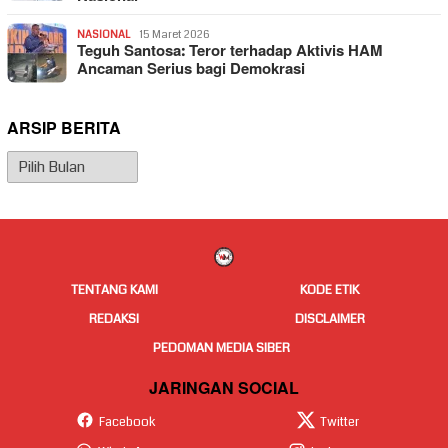
NASIONAL
15 Maret 2026
Teguh Santosa: Teror terhadap Aktivis HAM
Ancaman Serius bagi Demokrasi
ARSIP BERITA
Arsip
Berita
TENTANG KAMI
KODE ETIK
REDAKSI
DISCLAIMER
PEDOMAN MEDIA SIBER
JARINGAN SOCIAL
Facebook
Twitter