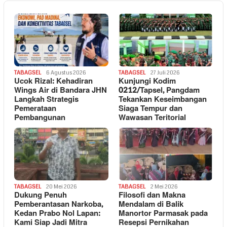
TABAGSEL
6 Agustus 2026
TABAGSEL
27 Juli 2026
Ucok Rizal: Kehadiran
Kunjungi Kodim
Wings Air di Bandara JHN
0212/Tapsel, Pangdam
Langkah Strategis
Tekankan Keseimbangan
Pemerataan
Siaga Tempur dan
Pembangunan
Wawasan Teritorial
TABAGSEL
20 Mei 2026
TABAGSEL
2 Mei 2026
Dukung Penuh
Filosofi dan Makna
Pemberantasan Narkoba,
Mendalam di Balik
Kedan Prabo Nol Lapan:
Manortor Parmasak pada
Kami Siap Jadi Mitra
Resepsi Pernikahan