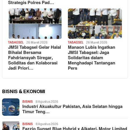
Strategis Polres Pad…
TABAGSEL
26 Maret 2026
TABAGSEL
26 Maret 2026
JMSI Tabagsel Gelar Halal
Manaon Lubis Ingatkan
Bihalal Bersama
JMSI Tabagsel: Jaga
Fahdriansyah Siregar,
Solidaritas dalam
Soliditas dan Kolaborasi
Menghadapi Tantangan
Jadi Priori…
Pers
BISNIS & EKONOMI
BISNIS
8 Agustus 2026
Industri Akuakultur Pakistan, Asia Selatan hingga
Timur Teng…
BISNIS
8 Agustus 2026
Fazzio Sunset Blue Hybrid x Alkateri, Motor Limited