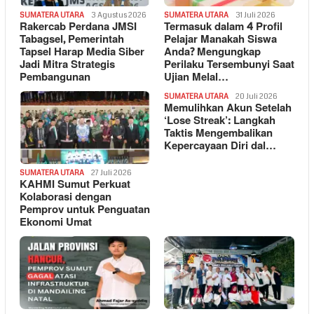
SUMATERA UTARA
3 Agustus 2026
SUMATERA UTARA
31 Juli 2026
Rakercab Perdana JMSI
Termasuk dalam 4 Profil
Tabagsel, Pemerintah
Pelajar Manakah Siswa
Tapsel Harap Media Siber
Anda? Mengungkap
Jadi Mitra Strategis
Perilaku Tersembunyi Saat
Pembangunan
Ujian Melal…
SUMATERA UTARA
20 Juli 2026
Memulihkan Akun Setelah
‘Lose Streak’: Langkah
Taktis Mengembalikan
Kepercayaan Diri dal…
SUMATERA UTARA
27 Juli 2026
KAHMI Sumut Perkuat
Kolaborasi dengan
Pemprov untuk Penguatan
Ekonomi Umat