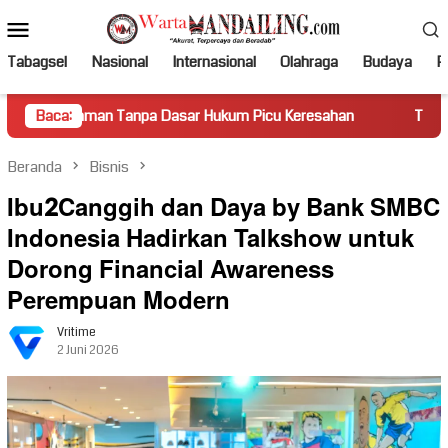
Loncat
Menu
ke
Mobile
konten
Tabagsel
Nasional
Internasional
Olahraga
Budaya
Po
n Tanpa Dasar Hukum Picu Keresahan
Baca:
Truk Miring Hambat 
Beranda
Bisnis
Ibu2Canggih dan Daya by Bank SMBC
Indonesia Hadirkan Talkshow untuk
Dorong Financial Awareness
Perempuan Modern
Vritime
2 Juni 2026