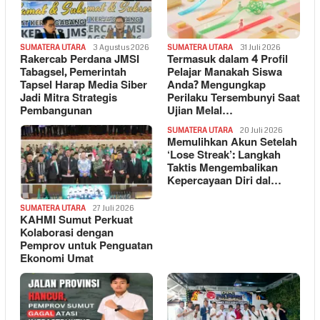
SUMATERA UTARA
3 Agustus 2026
SUMATERA UTARA
31 Juli 2026
Rakercab Perdana JMSI
Termasuk dalam 4 Profil
Tabagsel, Pemerintah
Pelajar Manakah Siswa
Tapsel Harap Media Siber
Anda? Mengungkap
Jadi Mitra Strategis
Perilaku Tersembunyi Saat
Pembangunan
Ujian Melal…
SUMATERA UTARA
20 Juli 2026
Memulihkan Akun Setelah
‘Lose Streak’: Langkah
Taktis Mengembalikan
Kepercayaan Diri dal…
SUMATERA UTARA
27 Juli 2026
KAHMI Sumut Perkuat
Kolaborasi dengan
Pemprov untuk Penguatan
Ekonomi Umat