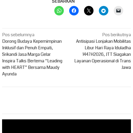
SEBARKAN
Navigasi
Pos sebelumnya
Pos berikutnya
pos
Dorong Budaya Kepemimpinan
Antisipasi Lonjakan Mobilitas
Inklusif dan Penuh Empati,
Libur Hari Raya Iduladha
Srikandi Jasa Marga Gelar
1447H2026, JTT Siagakan
Inspira Talks Bertema “Leading
Layanan Operasional di Trans
with HEART” Bersama Maudy
Jawa
Ayunda
Pemutar
Video