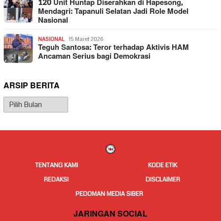
120 Unit Huntap Diserahkan di Hapesong,
Mendagri: Tapanuli Selatan Jadi Role Model
Nasional
NASIONAL
15 Maret 2026
Teguh Santosa: Teror terhadap Aktivis HAM
Ancaman Serius bagi Demokrasi
ARSIP BERITA
Arsip
Berita
TENTANG KAMI
KODE ETIK
REDAKSI
DISCLAIMER
PEDOMAN MEDIA SIBER
JARINGAN SOCIAL