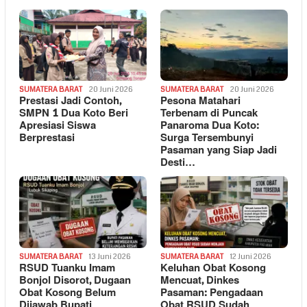
SUMATERA BARAT
20 Juni 2026
SUMATERA BARAT
20 Juni 2026
Prestasi Jadi Contoh,
Pesona Matahari
SMPN 1 Dua Koto Beri
Terbenam di Puncak
Apresiasi Siswa
Panaroma Dua Koto:
Berprestasi
Surga Tersembunyi
Pasaman yang Siap Jadi
Desti…
SUMATERA BARAT
13 Juni 2026
SUMATERA BARAT
12 Juni 2026
RSUD Tuanku Imam
Keluhan Obat Kosong
Bonjol Disorot, Dugaan
Mencuat, Dinkes
Obat Kosong Belum
Pasaman: Pengadaan
Dijawab Bupati
Obat RSUD Sudah