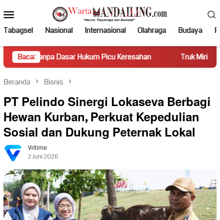
Loncat
Menu
ke
Mobile
konten
Tabagsel
Nasional
Internasional
Olahraga
Budaya
Po
a Dasar Hukum Picu Keresahan
Baca:
Truk Miring Hambat Arus Lal
Beranda
Bisnis
PT Pelindo Sinergi Lokaseva Berbagi
Hewan Kurban, Perkuat Kepedulian
Sosial dan Dukung Peternak Lokal
Vritime
2 Juni 2026