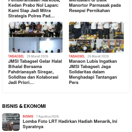
Pemberantasan Narkoba,
Mendalam di Balik
Kedan Prabo Nol Lapan:
Manortor Parmasak pada
Kami Siap Jadi Mitra
Resepsi Pernikahan
Strategis Polres Pad…
TABAGSEL
26 Maret 2026
TABAGSEL
26 Maret 2026
JMSI Tabagsel Gelar Halal
Manaon Lubis Ingatkan
Bihalal Bersama
JMSI Tabagsel: Jaga
Fahdriansyah Siregar,
Solidaritas dalam
Soliditas dan Kolaborasi
Menghadapi Tantangan
Jadi Priori…
Pers
BISNIS & EKONOMI
BISNIS
7 Agustus 2026
Lomba Foto LRT Hadirkan Hadiah Menarik, Ini
Syaratnya