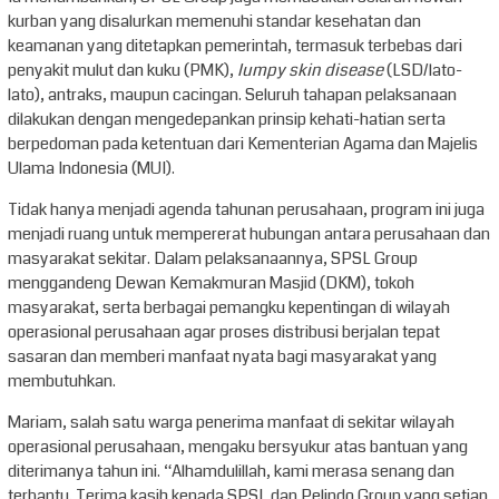
kurban yang disalurkan memenuhi standar kesehatan dan
keamanan yang ditetapkan pemerintah, termasuk terbebas dari
penyakit mulut dan kuku (PMK),
lumpy skin disease
(LSD/lato-
lato), antraks, maupun cacingan. Seluruh tahapan pelaksanaan
dilakukan dengan mengedepankan prinsip kehati-hatian serta
berpedoman pada ketentuan dari Kementerian Agama dan Majelis
Ulama Indonesia (MUI).
Tidak hanya menjadi agenda tahunan perusahaan, program ini juga
menjadi ruang untuk mempererat hubungan antara perusahaan dan
masyarakat sekitar. Dalam pelaksanaannya, SPSL Group
menggandeng Dewan Kemakmuran Masjid (DKM), tokoh
masyarakat, serta berbagai pemangku kepentingan di wilayah
operasional perusahaan agar proses distribusi berjalan tepat
sasaran dan memberi manfaat nyata bagi masyarakat yang
membutuhkan.
Mariam, salah satu warga penerima manfaat di sekitar wilayah
operasional perusahaan, mengaku bersyukur atas bantuan yang
diterimanya tahun ini. “Alhamdulillah, kami merasa senang dan
terbantu. Terima kasih kepada SPSL dan Pelindo Group yang setiap