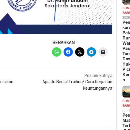
SUM
BAR
202
Pe
kar
Pak
Ru
SEBARKAN
War
Pa
Tan
Das
Hu
Pic
Ker
Pos berikutnya
n
nisikan
Apa Itu Social Trading? Cara Kerja dan
Keuntungannya
SUM
BAR
Juni
Pe
Mat
Te