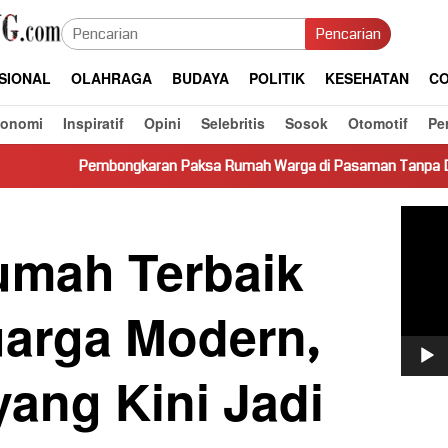
Pencarian
SIONAL
OLAHRAGA
BUDAYA
POLITIK
KESEHATAN
CO
konomi
Inspiratif
Opini
Selebritis
Sosok
Otomotif
Pe
gkaran Paksa Rumah Warga di Pasaman Tanpa Dasar Hukum Picu 
Pemut
Video
Rumah Terbaik
uarga Modern,
 yang Kini Jadi