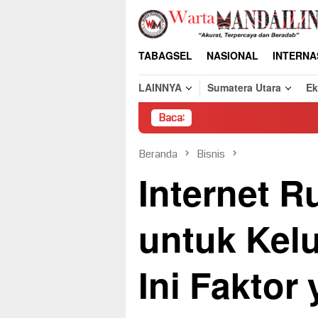
Loncat
ke
konten
TABAGSEL
NASIONAL
INTERNA
LAINNYA
Sumatera Utara
E
Baca:
Pembon
Beranda
Bisnis
Internet 
untuk Kel
Ini Faktor