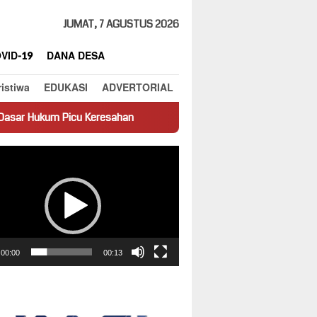
JUMAT, 7 AGUSTUS 2026
VID-19
DANA DESA
ristiwa
EDUKASI
ADVERTORIAL
Keresahan
Truk Miring Hambat Arus Lalu Lintas di Jalan Pan
ar
00:00
00:13