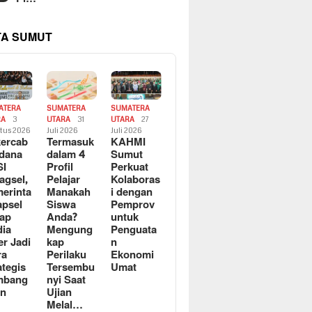
TA SUMUT
ATERA
SUMATERA
SUMATERA
RA
3
UTARA
31
UTARA
27
tus 2026
Juli 2026
Juli 2026
ercab
Termasuk
KAHMI
dana
dalam 4
Sumut
SI
Profil
Perkuat
agsel,
Pelajar
Kolaboras
erinta
Manakah
i dengan
apsel
Siswa
Pemprov
ap
Anda?
untuk
ia
Mengung
Penguata
er Jadi
kap
n
ra
Perilaku
Ekonomi
ategis
Tersembu
Umat
mbang
nyi Saat
an
Ujian
Melal…