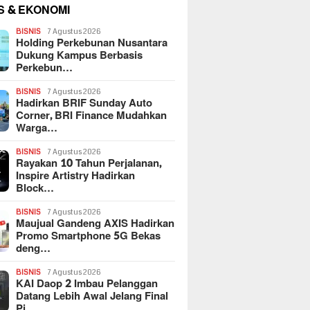
S & EKONOMI
BISNIS
7 Agustus 2026
Holding Perkebunan Nusantara
Dukung Kampus Berbasis
Perkebun…
BISNIS
7 Agustus 2026
Hadirkan BRIF Sunday Auto
Corner, BRI Finance Mudahkan
Warga…
BISNIS
7 Agustus 2026
Rayakan 10 Tahun Perjalanan,
Inspire Artistry Hadirkan
Block…
BISNIS
7 Agustus 2026
Maujual Gandeng AXIS Hadirkan
Promo Smartphone 5G Bekas
deng…
BISNIS
7 Agustus 2026
KAI Daop 2 Imbau Pelanggan
Datang Lebih Awal Jelang Final
Pi…