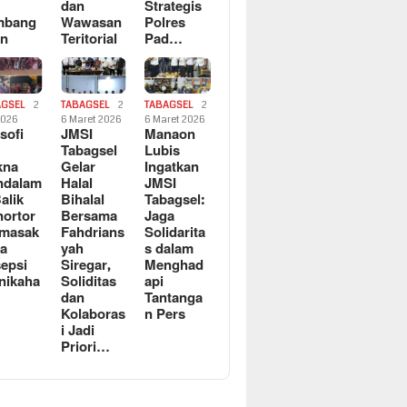
dan
Strategis
mbang
Wawasan
Polres
an
Teritorial
Pad…
AGSEL
2
TABAGSEL
2
TABAGSEL
2
2026
6 Maret 2026
6 Maret 2026
osofi
JMSI
Manaon
n
Tabagsel
Lubis
kna
Gelar
Ingatkan
ndalam
Halal
JMSI
Balik
Bihalal
Tabagsel:
ortor
Bersama
Jaga
rmasak
Fahdrians
Solidarita
a
yah
s dalam
epsi
Siregar,
Menghad
nikaha
Soliditas
api
dan
Tantanga
Kolaboras
n Pers
i Jadi
Priori…