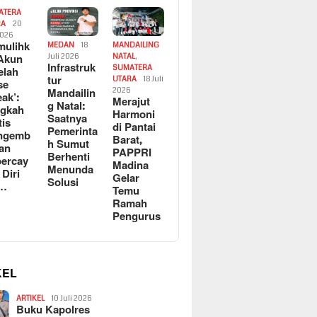
ATERA
RA
20
2026
ulihk
MEDAN
18
MANDAILING
Akun
Juli 2026
NATAL
,
Infrastruk
SUMATERA
elah
tur
UTARA
18 Juli
se
Mandailin
2026
eak’:
Merajut
g Natal:
ngkah
Harmoni
Saatnya
tis
di Pantai
Pemerinta
ngemb
Barat,
h Sumut
kan
PAPPRI
Berhenti
ercay
Madina
Menunda
 Diri
Gelar
Solusi
l…
Temu
Ramah
Pengurus
KEL
ARTIKEL
10 Juli 2026
Buku Kapolres