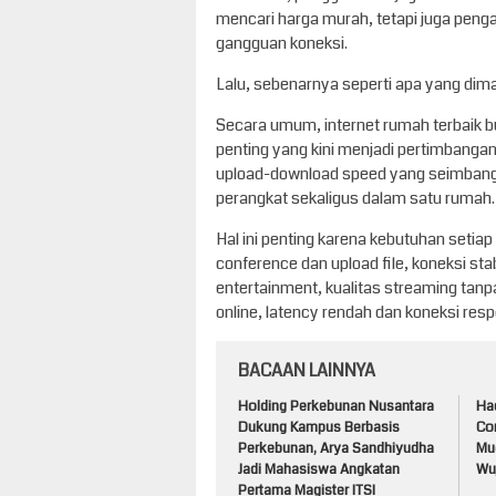
mencari harga murah, tetapi juga pe
gangguan koneksi.
Lalu, sebenarnya seperti apa yang dim
Secara umum, internet rumah terbaik b
penting yang kini menjadi pertimbangan 
upload-download speed yang seimban
perangkat sekaligus dalam satu rumah.
Hal ini penting karena kebutuhan setiap
conference dan upload file, koneksi sta
entertainment, kualitas streaming tanp
online, latency rendah dan koneksi re
BACAAN LAINNYA
Holding Perkebunan Nusantara
Ha
Dukung Kampus Berbasis
Cor
Perkebunan, Arya Sandhiyudha
Mu
Jadi Mahasiswa Angkatan
Wu
Pertama Magister ITSI