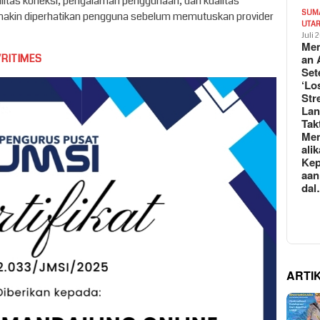
bilitas koneksi, pengalaman penggunaan, dan kualitas
SUM
makin diperhatikan pengguna sebelum memutuskan provider
UTA
Juli 
Mem
VRITIMES
an 
Set
‘Lo
Str
La
Tak
Me
ali
Kep
aan
da
ARTI