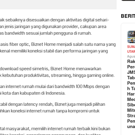
BERI
aik sebaiknya disesuaikan dengan aktivitas digital sehari-
n jenis jaringan yang digunakan provider, cakupan area
itas bandwidth sesuai jumlah pengguna di rumah.
rbasis fiber optic, Biznet Home menjadi salah satu nama yang
SUM
kenal memiliki koneksi stabil dan performa jaringan yang
UTA
Agus
Rak
Per
ad-download speed simetris, Biznet Home menawarkan
JM
 kebutuhan produktivitas, streaming, hingga gaming online.
Tab
Pem
an internet rumah mulai dari bandwidth 100 Mbps dengan
h T
ai kota dan kabupaten di Indonesia.
Har
Med
abil dengan latency rendah, Biznet juga menjadi pilihan
Sib
Mit
kan koneksi internet rumah tanpa kompromi untuk
Str
Pe
un
al masyarakat, memilih internet rumah terbaik kini bukan