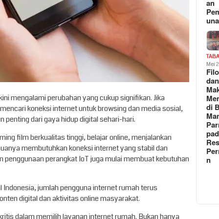
an
Pe
un
TAB
Mei 
Fil
da
Ma
kini mengalami perubahan yang cukup signifikan. Jika
Me
di 
mencari koneksi internet untuk browsing dan media sosial,
Man
 penting dari gaya hidup digital sehari-hari.
Pa
pad
aming film berkualitas tinggi, belajar online, menjalankan
Res
emuanya membutuhkan koneksi internet yang stabil dan
Per
an penggunaan perangkat IoT juga mulai membuat kebutuhan
n
l Indonesia, jumlah pengguna internet rumah terus
nten digital dan aktivitas online masyarakat.
n kritis dalam memilih layanan internet rumah. Bukan hanya