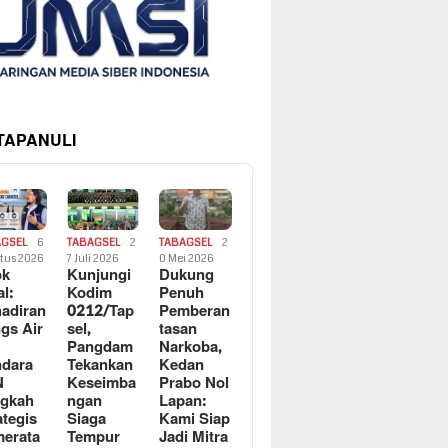
 TAPANULI
AGSEL
6
TABAGSEL
2
TABAGSEL
2
tus 2026
7 Juli 2026
0 Mei 2026
ok
Kunjungi
Dukung
al:
Kodim
Penuh
adiran
0212/Tap
Pemberan
gs Air
sel,
tasan
Pangdam
Narkoba,
dara
Tekankan
Kedan
N
Keseimba
Prabo Nol
ngkah
ngan
Lapan:
ategis
Siaga
Kami Siap
erata
Tempur
Jadi Mitra