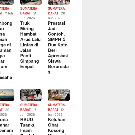
ATERA
SUMATERA
SUMATERA
AT
11 Juli
BARAT
21
BARAT
20
6
Juni 2026
Juni 2026
mbong
Truk
Prestasi
an
Miring
Jadi
sa
Hambat
Contoh,
mah
Arus Lalu
SMPN 1
ga di
Lintas di
Dua Koto
saman
Jalan
Beri
pa
Panti–
Apresiasi
ar
Simpang
Siswa
kum
Empat
Berpresta
u
si
esaha
ATERA
SUMATERA
SUMATERA
AT
20
BARAT
13
BARAT
12
 2026
Juni 2026
Juni 2026
sona
RSUD
Keluhan
ahari
Tuanku
Obat
rbenam
Imam
Kosong