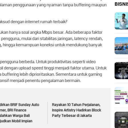
BISNI
ngalaman penggunaan yang nyaman tanpa buffering maupun
aksud dengan internet rumah terbaik?
ukan hanya soal angka Mbps besar. Ada beberapa faktor
pengguna, mulai dari stabilitas jaringan, latency rendah,
g, hingga kemampuan koneksi untuk mendukung banyak
 pengguna berbeda. Untuk produktivitas seperti video
bil dengan upload speed tinggi menjadi faktor utama. Untuk
a buffering lebih diprioritaskan. Sementara untuk gaming
sponsif menjadi penentu pengalaman bermain.
dirkan BRIF Sunday Auto
Rayakan 10 Tahun Perjalanan,
ner, BRI Finance
Inspire Artistry Hadirkan Block
dahkan Warga Bali
Party Terbesar di Jakarta
judkan Mobil Impian