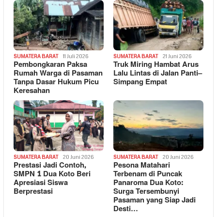
SUMATERA BARAT
11 Juli 2026
SUMATERA BARAT
21 Juni 2026
Pembongkaran Paksa
Truk Miring Hambat Arus
Rumah Warga di Pasaman
Lalu Lintas di Jalan Panti–
Tanpa Dasar Hukum Picu
Simpang Empat
Keresahan
SUMATERA BARAT
20 Juni 2026
SUMATERA BARAT
20 Juni 2026
Prestasi Jadi Contoh,
Pesona Matahari
SMPN 1 Dua Koto Beri
Terbenam di Puncak
Apresiasi Siswa
Panaroma Dua Koto:
Berprestasi
Surga Tersembunyi
Pasaman yang Siap Jadi
Desti…