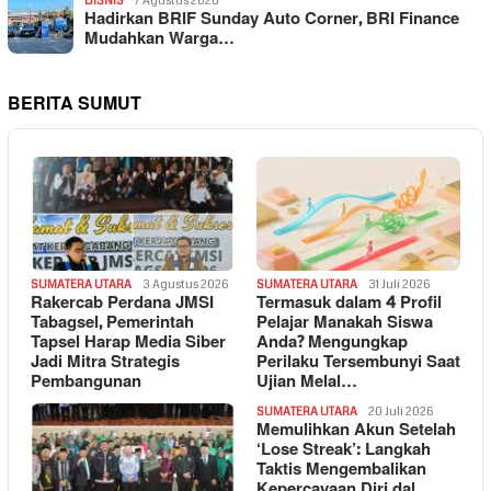
BISNIS
7 Agustus 2026
Hadirkan BRIF Sunday Auto Corner, BRI Finance
Mudahkan Warga…
BERITA SUMUT
SUMATERA UTARA
3 Agustus 2026
SUMATERA UTARA
31 Juli 2026
Rakercab Perdana JMSI
Termasuk dalam 4 Profil
Tabagsel, Pemerintah
Pelajar Manakah Siswa
Tapsel Harap Media Siber
Anda? Mengungkap
Jadi Mitra Strategis
Perilaku Tersembunyi Saat
Pembangunan
Ujian Melal…
SUMATERA UTARA
20 Juli 2026
Memulihkan Akun Setelah
‘Lose Streak’: Langkah
Taktis Mengembalikan
Kepercayaan Diri dal…