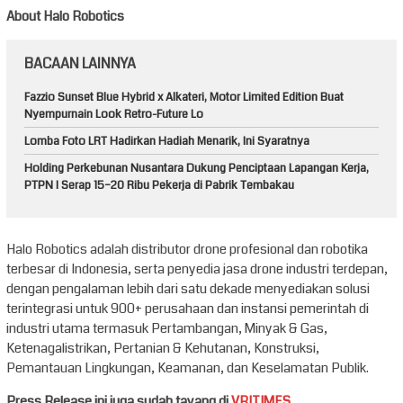
About Halo Robotics
BACAAN LAINNYA
Fazzio Sunset Blue Hybrid x Alkateri, Motor Limited Edition Buat
Nyempurnain Look Retro-Future Lo
Lomba Foto LRT Hadirkan Hadiah Menarik, Ini Syaratnya
Holding Perkebunan Nusantara Dukung Penciptaan Lapangan Kerja,
PTPN I Serap 15–20 Ribu Pekerja di Pabrik Tembakau
Halo Robotics adalah distributor drone profesional dan robotika
terbesar di Indonesia, serta penyedia jasa drone industri terdepan,
dengan pengalaman lebih dari satu dekade menyediakan solusi
terintegrasi untuk 900+ perusahaan dan instansi pemerintah di
industri utama termasuk Pertambangan, Minyak & Gas,
Ketenagalistrikan, Pertanian & Kehutanan, Konstruksi,
Pemantauan Lingkungan, Keamanan, dan Keselamatan Publik.
Press Release ini juga sudah tayang di
VRITIMES