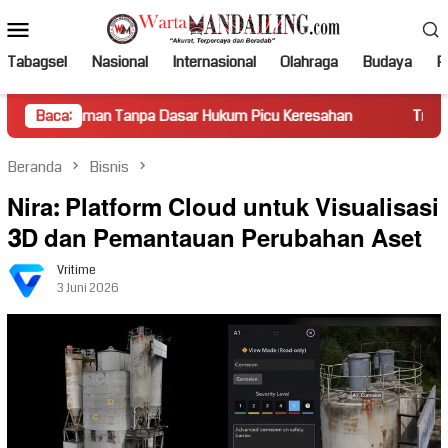
Loncat
Menu
ke
Mobile
konten
Tabagsel
Nasional
Internasional
Olahraga
Budaya
Po
an Tanpa Dasar Hukum Picu Keresahan
Baca:
Truk Miring Hambat
Beranda
Bisnis
Nira: Platform Cloud untuk Visualisasi
3D dan Pemantauan Perubahan Aset
Vritime
3 Juni 2026