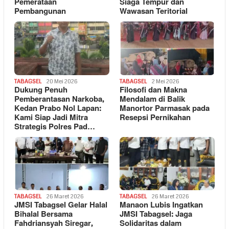
Pemerataan
Siaga Tempur dan
Pembangunan
Wawasan Teritorial
TABAGSEL
20 Mei 2026
TABAGSEL
2 Mei 2026
Dukung Penuh
Filosofi dan Makna
Pemberantasan Narkoba,
Mendalam di Balik
Kedan Prabo Nol Lapan:
Manortor Parmasak pada
Kami Siap Jadi Mitra
Resepsi Pernikahan
Strategis Polres Pad…
TABAGSEL
26 Maret 2026
TABAGSEL
26 Maret 2026
JMSI Tabagsel Gelar Halal
Manaon Lubis Ingatkan
Bihalal Bersama
JMSI Tabagsel: Jaga
Fahdriansyah Siregar,
Solidaritas dalam