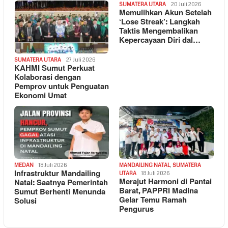
SUMATERA UTARA
20 Juli 2026
Memulihkan Akun Setelah
‘Lose Streak’: Langkah
Taktis Mengembalikan
Kepercayaan Diri dal…
SUMATERA UTARA
27 Juli 2026
KAHMI Sumut Perkuat
Kolaborasi dengan
Pemprov untuk Penguatan
Ekonomi Umat
MEDAN
18 Juli 2026
MANDAILING NATAL
,
SUMATERA
Infrastruktur Mandailing
UTARA
18 Juli 2026
Merajut Harmoni di Pantai
Natal: Saatnya Pemerintah
Barat, PAPPRI Madina
Sumut Berhenti Menunda
Gelar Temu Ramah
Solusi
Pengurus