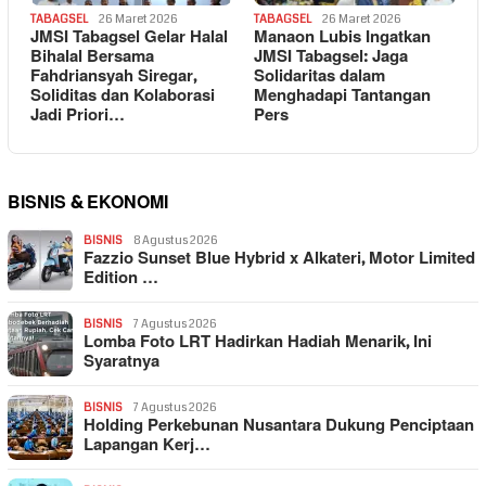
TABAGSEL
26 Maret 2026
TABAGSEL
26 Maret 2026
JMSI Tabagsel Gelar Halal
Manaon Lubis Ingatkan
Bihalal Bersama
JMSI Tabagsel: Jaga
Fahdriansyah Siregar,
Solidaritas dalam
Soliditas dan Kolaborasi
Menghadapi Tantangan
Jadi Priori…
Pers
BISNIS & EKONOMI
BISNIS
8 Agustus 2026
Fazzio Sunset Blue Hybrid x Alkateri, Motor Limited
Edition …
BISNIS
7 Agustus 2026
Lomba Foto LRT Hadirkan Hadiah Menarik, Ini
Syaratnya
BISNIS
7 Agustus 2026
Holding Perkebunan Nusantara Dukung Penciptaan
Lapangan Kerj…