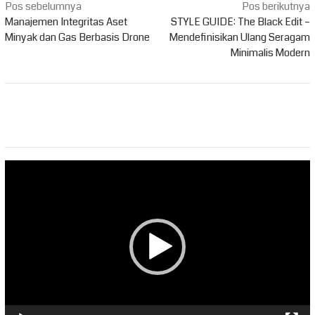
Navigasi
Pos sebelumnya
Pos berikutnya
pos
Manajemen Integritas Aset
STYLE GUIDE: The Black Edit –
Minyak dan Gas Berbasis Drone
Mendefinisikan Ulang Seragam
Minimalis Modern
Pemutar
Video