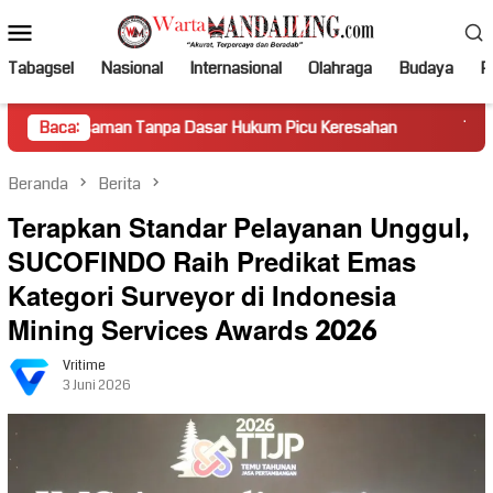
Loncat
Menu
ke
Mobile
konten
Tabagsel
Nasional
Internasional
Olahraga
Budaya
Po
an Tanpa Dasar Hukum Picu Keresahan
Baca:
Truk Miring Hambat
Beranda
Berita
Terapkan Standar Pelayanan Unggul,
SUCOFINDO Raih Predikat Emas
Kategori Surveyor di Indonesia
Mining Services Awards 2026
Vritime
3 Juni 2026