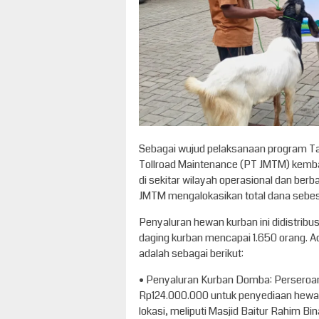
Sebagai wujud pelaksanaan program Ta
Tollroad Maintenance (PT JMTM) kemb
di sekitar wilayah operasional dan berba
JMTM mengalokasikan total dana sebe
Penyaluran hewan kurban ini didistribusi
daging kurban mencapai 1.650 orang. 
adalah sebagai berikut:
•⁠ ⁠Penyaluran Kurban Domba: Perseroa
Rp124.000.000 untuk penyediaan hewan
lokasi, meliputi Masjid Baitur Rahim B