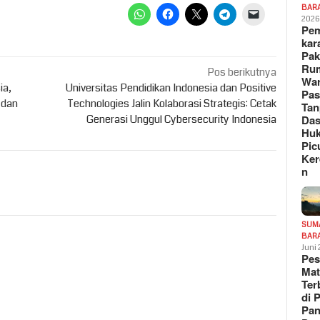
BAR
202
Pe
kar
Pak
Ru
Pos berikutnya
War
ia,
Universitas Pendidikan Indonesia dan Positive
Pa
 dan
Technologies Jalin Kolaborasi Strategis: Cetak
Tan
Das
Generasi Unggul Cybersecurity Indonesia
Hu
Pic
Ker
n
SUM
BAR
Juni
Pe
Mat
Te
di 
Pa