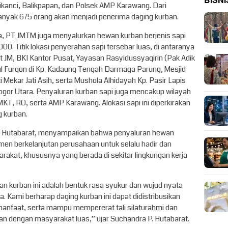
BISNI
kanci, Balikpapan, dan Polsek AMP Karawang. Dari
banyak 675 orang akan menjadi penerima daging kurban.
ba, PT JMTM juga menyalurkan hewan kurban berjenis sapi
00. Titik lokasi penyerahan sapi tersebar luas, di antaranya
 JM, BKI Kantor Pusat, Yayasan Rasyidussyaqirin (Pak Adik
ul Furqon di Kp. Kadaung Tengah Darmaga Parung, Mesjid
i Mekar Jati Asih, serta Mushola Alhidayah Kp. Pasir Lapis
Bogor Utara. Penyaluran kurban sapi juga mencakup wilayah
MKT, RO, serta AMP Karawang. Alokasi sapi ini diperkirakan
 kurban.
. Hutabarat, menyampaikan bahwa penyaluran hewan
men berkelanjutan perusahaan untuk selalu hadir dan
rakat, khususnya yang berada di sekitar lingkungan kerja
n kurban ini adalah bentuk rasa syukur dan wujud nyata
. Kami berharap daging kurban ini dapat didistribusikan
manfaat, serta mampu mempererat tali silaturahmi dan
an dengan masyarakat luas,” ujar Suchandra P. Hutabarat.