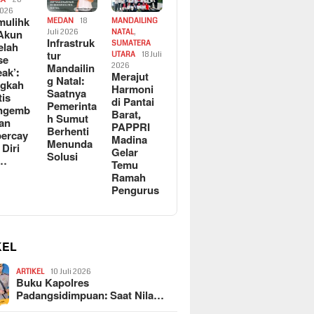
2026
ulihk
MEDAN
18
MANDAILING
Akun
Juli 2026
NATAL
,
Infrastruk
SUMATERA
elah
tur
UTARA
18 Juli
se
Mandailin
2026
eak’:
Merajut
g Natal:
ngkah
Harmoni
Saatnya
tis
di Pantai
Pemerinta
ngemb
Barat,
h Sumut
kan
PAPPRI
Berhenti
ercay
Madina
Menunda
 Diri
Gelar
Solusi
l…
Temu
Ramah
Pengurus
KEL
ARTIKEL
10 Juli 2026
Buku Kapolres
Padangsidimpuan: Saat Nila…