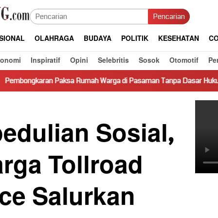
Pencarian
SIONAL
OLAHRAGA
BUDAYA
POLITIK
KESEHATAN
CO
konomi
Inspiratif
Opini
Selebritis
Sosok
Otomotif
Pe
sa Rumah Warga di Pasaman Tanpa Dasar Hukum Picu Keresahan
edulian Sosial,
rga Tollroad
ce Salurkan