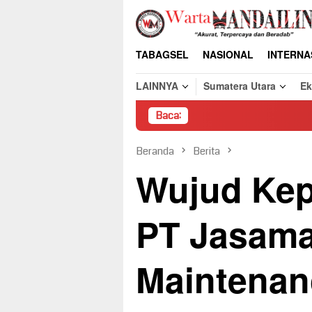
Loncat
ke
konten
TABAGSEL
NASIONAL
INTERNA
LAINNYA
Sumatera Utara
E
Baca:
Pembongkaran Pak
Beranda
Berita
Wujud Kep
PT Jasama
Maintenan