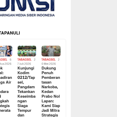
 TAPANULI
AGSEL
6
TABAGSEL
2
TABAGSEL
2
tus 2026
7 Juli 2026
0 Mei 2026
ok
Kunjungi
Dukung
al:
Kodim
Penuh
adiran
0212/Tap
Pemberan
gs Air
sel,
tasan
Pangdam
Narkoba,
dara
Tekankan
Kedan
N
Keseimba
Prabo Nol
ngkah
ngan
Lapan:
ategis
Siaga
Kami Siap
erata
Tempur
Jadi Mitra
dan
Strategis