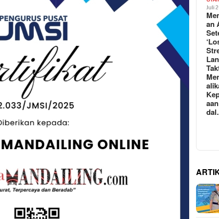
Juli 
Mem
an 
Set
‘Lo
Str
La
Tak
Me
ali
Kep
aan
da
ARTI