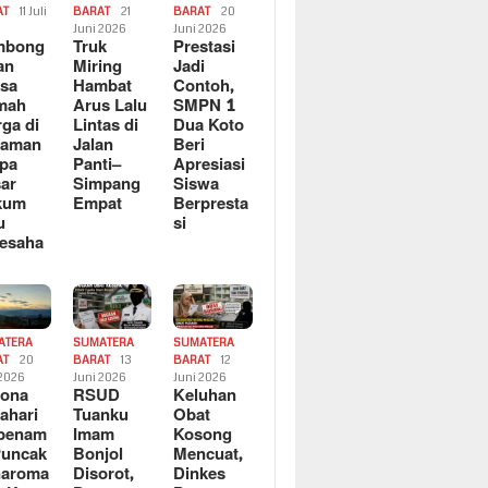
AT
11 Juli
BARAT
21
BARAT
20
6
Juni 2026
Juni 2026
mbong
Truk
Prestasi
an
Miring
Jadi
sa
Hambat
Contoh,
mah
Arus Lalu
SMPN 1
ga di
Lintas di
Dua Koto
saman
Jalan
Beri
pa
Panti–
Apresiasi
ar
Simpang
Siswa
kum
Empat
Berpresta
u
si
esaha
ATERA
SUMATERA
SUMATERA
AT
20
BARAT
13
BARAT
12
 2026
Juni 2026
Juni 2026
sona
RSUD
Keluhan
ahari
Tuanku
Obat
rbenam
Imam
Kosong
Puncak
Bonjol
Mencuat,
naroma
Disorot,
Dinkes