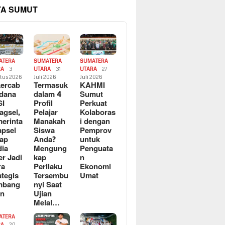
TA SUMUT
ATERA
SUMATERA
SUMATERA
RA
3
UTARA
31
UTARA
27
tus 2026
Juli 2026
Juli 2026
ercab
Termasuk
KAHMI
dana
dalam 4
Sumut
SI
Profil
Perkuat
agsel,
Pelajar
Kolaboras
erinta
Manakah
i dengan
apsel
Siswa
Pemprov
ap
Anda?
untuk
ia
Mengung
Penguata
er Jadi
kap
n
ra
Perilaku
Ekonomi
ategis
Tersembu
Umat
mbang
nyi Saat
an
Ujian
Melal…
ATERA
RA
20