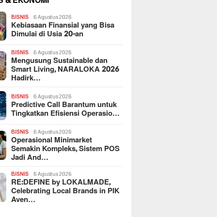
S & EKONOMI
BISNIS
6 Agustus 2026
Kebiasaan Finansial yang Bisa
Dimulai di Usia 20-an
BISNIS
6 Agustus 2026
Mengusung Sustainable dan
Smart Living, NARALOKA 2026
Hadirk…
BISNIS
6 Agustus 2026
Predictive Call Barantum untuk
Tingkatkan Efisiensi Operasio…
BISNIS
6 Agustus 2026
Operasional Minimarket
Semakin Kompleks, Sistem POS
Jadi And…
BISNIS
6 Agustus 2026
RE:DEFINE by LOKALMADE,
Celebrating Local Brands in PIK
Aven…