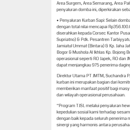
Area Surgem, Area Semarang, Area Pali
penyaluran domba ini, diperkirakan se
•⁠ ⁠Penyaluran Kurban Sapi: Selain dom
dengan total nilai mencapai Rp356.100.0
diserahkan kepada Corsec Kantor Pusat
Supriatno) & Pdk. Pesantren Tarbiyyat
Jamiatul Ummat (Bintara) & Kp. Jaha Jat
Bogor & Mushola Al Ikhlas Kp. Bojong 
operasional seperti RO Japek, RO dan J
dapat menjangkau 975 penerima daging
Direktur Utama PT JMTM, Suchandra P
kurban ini merupakan bagian dari komit
memberikan manfaat positif bagi masya
dan wilayah operasional perusahaan.
“Program TJSL melalui penyaluran hewa
kepedulian sosial kami terhadap sesama
dengan baik kepada seluruh penerima 
sinergi yang harmonis antara perusaha