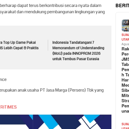
BERI
berharap dapat terus berkontribusi secara nyata dalam
asyarakat dan mendukung pembangunan lingkungan yang
SUM
UTA
ra Top Up Game Pakai
Indonesia Tandatangani 7
Agus
Rak
S Lebih Cepat & Praktis
Memorandum of Understanding
Per
(MoU) pada INNOPROM 2026
JM
untuk Tembus Pasar Eurasia
Tab
Pem
h T
ance
Har
Med
Sib
erupakan anak usaha PT Jasa Marga (Persero) Tbk yang
Mit
Str
Pe
VRITIMES
un
SUM
UTA