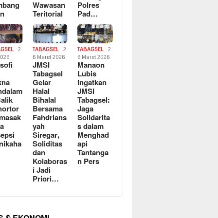
mbang
Wawasan
Polres
an
Teritorial
Pad…
AGSEL
2
TABAGSEL
2
TABAGSEL
2
2026
6 Maret 2026
6 Maret 2026
osofi
JMSI
Manaon
n
Tabagsel
Lubis
kna
Gelar
Ingatkan
ndalam
Halal
JMSI
Balik
Bihalal
Tabagsel:
ortor
Bersama
Jaga
rmasak
Fahdrians
Solidarita
a
yah
s dalam
epsi
Siregar,
Menghad
nikaha
Soliditas
api
dan
Tantanga
Kolaboras
n Pers
i Jadi
Priori…