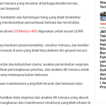
Wa
uan menara yang tersebar di berbagai kondisi terrain,
Teri
asi terpencil.
onduktor dan kemiringan tiang yang tidak terdeteksi
ng membutuhkan pemantauan berkala dan terstruktur.
TAB
6 Ma
JM
gan drone
DJI Matrice 400
digunakan untuk survei LiDAR
Tab
Gel
Hal
ng merekam posisi konduktor, struktur menara, dan kondisi
Bih
termasuk di area yang tidak bisa diakses tim ground secara
Be
Fah
yah
untuk dua kebutuhan utama: analisis perambahan vegetasi
Sir
Sol
n pemangkasan prioritas, dan analisis tilt menara untuk
da
 yang melampaui batas toleransi.
Kol
i Ja
aan maintenance yang lebih terarah dan berbasis data
Pri
silkan data vegetasi dan analisis tilt menara yang akurat.
mangkasan dan maintenance struktural yang lebih efisien di