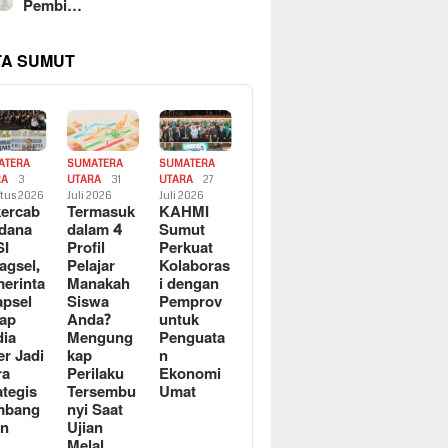
Pembi…
TA SUMUT
ATERA
SUMATERA
SUMATERA
RA
3
UTARA
31
UTARA
27
tus 2026
Juli 2026
Juli 2026
ercab
Termasuk
KAHMI
dana
dalam 4
Sumut
SI
Profil
Perkuat
agsel,
Pelajar
Kolaboras
erinta
Manakah
i dengan
apsel
Siswa
Pemprov
ap
Anda?
untuk
ia
Mengung
Penguata
er Jadi
kap
n
ra
Perilaku
Ekonomi
ategis
Tersembu
Umat
mbang
nyi Saat
an
Ujian
Melal…