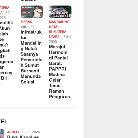
ATERA
RA
20
2026
ulihk
MEDAN
18
MANDAILING
Akun
Juli 2026
NATAL
,
Infrastruk
SUMATERA
elah
tur
UTARA
18 Juli
se
Mandailin
2026
eak’:
Merajut
g Natal:
ngkah
Harmoni
Saatnya
tis
di Pantai
Pemerinta
ngemb
Barat,
h Sumut
kan
PAPPRI
Berhenti
ercay
Madina
Menunda
 Diri
Gelar
Solusi
l…
Temu
Ramah
Pengurus
KEL
ARTIKEL
10 Juli 2026
Buku Kapolres