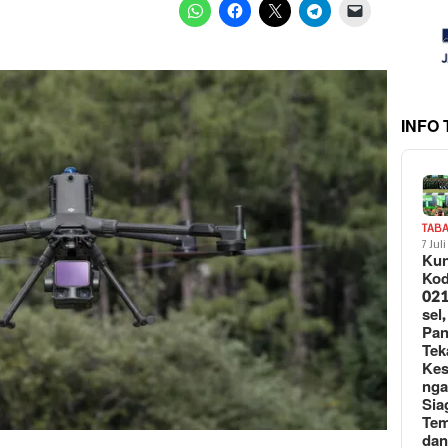
INFO
TAB
7 Jul
Kun
Ko
021
sel,
Pa
Tek
Ke
ng
Sia
Te
da