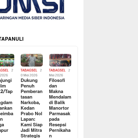
 TAPANULI
AGSEL
2
TABAGSEL
2
TABAGSEL
2
i 2026
0 Mei 2026
Mei 2026
jungi
Dukung
Filosofi
dim
Penuh
dan
2/Tap
Pemberan
Makna
tasan
Mendalam
ngdam
Narkoba,
di Balik
ankan
Kedan
Manortor
seimba
Prabo Nol
Parmasak
an
Lapan:
pada
ga
Kami Siap
Resepsi
mpur
Jadi Mitra
Pernikaha
n
Strategis
n