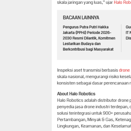
skala jaringan yang luas,” ujar
Halo Rob
BACAAN LAINNYA
Pengurus Putra Putri Hakka
Gug
Jakarta (PPHJ) Periode 2026-
IT
2030 Resmi Dilantik, Komitmen
Dis
Lestarikan Budaya dan
Berkontribusi bagi Masyarakat
Inspeksi aset transmisi berbasis
drone
skala nasional, mengurangi risiko kese
konsisten sebagai dasar perencanaan 
About Halo Robotics
Halo Robotics adalah distributor drone p
penyedia jasa drone industri terdepan
solusi terintegrasi untuk 900+ perusah
Pertambangan, Minyak & Gas, Ketenaga
Lingkungan, Keamanan, dan Keselamata