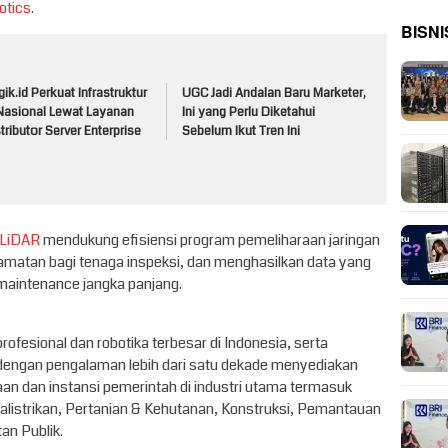
otics
.
BISNI
ik.id Perkuat Infrastruktur
UGC Jadi Andalan Baru Marketer,
 Nasional Lewat Layanan
Ini yang Perlu Diketahui
tributor Server Enterprise
Sebelum Ikut Tren Ini
 LiDAR
mendukung efisiensi program pemeliharaan jaringan
lamatan bagi tenaga inspeksi, dan menghasilkan data yang
maintenance jangka panjang.
rofesional dan robotika terbesar di Indonesia, serta
, dengan pengalaman lebih dari satu dekade menyediakan
aan dan instansi pemerintah di industri utama termasuk
listrikan, Pertanian & Kehutanan, Konstruksi, Pemantauan
n Publik.