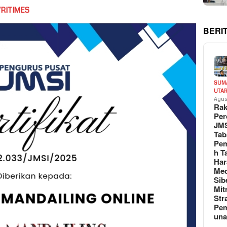
VRITIMES
BERI
SUM
UTA
Agus
Rak
Per
JM
Tab
Pem
h T
Har
Med
Sib
Mit
Str
Pe
un