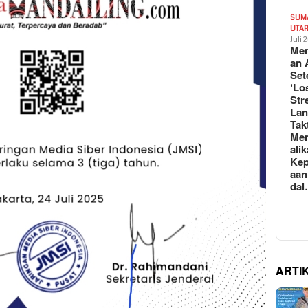
SUM
UTA
Juli 
Mem
an 
Set
‘Lo
Str
La
Tak
Me
ali
Kep
aan
da
ARTI