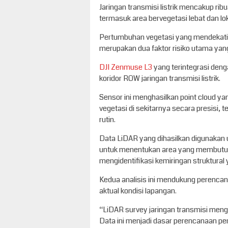
Jaringan transmisi listrik mencakup rib
termasuk area bervegetasi lebat dan lok
Pertumbuhan vegetasi yang mendekati k
merupakan dua faktor risiko utama ya
DJI Zenmuse L3
yang terintegrasi den
koridor ROW jaringan transmisi listrik.
Sensor ini menghasilkan point cloud ya
vegetasi di sekitarnya secara presisi, 
rutin.
Data LiDAR yang dihasilkan digunakan 
untuk menentukan area yang membutuhka
mengidentifikasi kemiringan struktural
Kedua analisis ini mendukung perencan
aktual kondisi lapangan.
“LiDAR survey jaringan transmisi mengha
Data ini menjadi dasar perencanaan pe