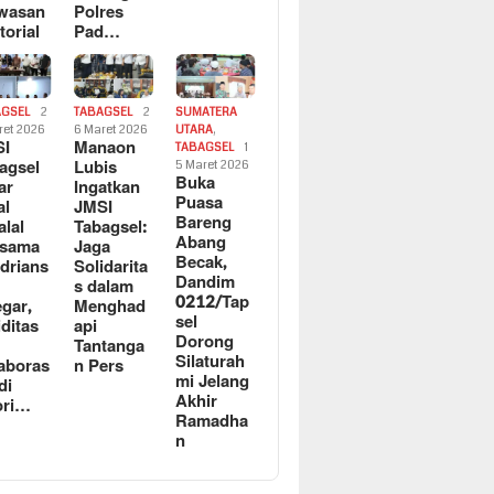
wasan
Polres
torial
Pad…
AGSEL
2
TABAGSEL
2
SUMATERA
ret 2026
6 Maret 2026
UTARA
,
SI
Manaon
TABAGSEL
1
agsel
Lubis
5 Maret 2026
Buka
ar
Ingatkan
Puasa
al
JMSI
Bareng
alal
Tabagsel:
Abang
rsama
Jaga
Becak,
drians
Solidarita
Dandim
s dalam
0212/Tap
egar,
Menghad
sel
iditas
api
Dorong
n
Tantanga
Silaturah
aboras
n Pers
mi Jelang
di
Akhir
ori…
Ramadha
n