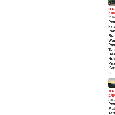
SUM
BAR
202
Pe
kar
Pak
Ru
War
Pa
Tan
Das
Hu
Pic
Ker
n
SUM
BAR
Juni
Pe
Mat
Te