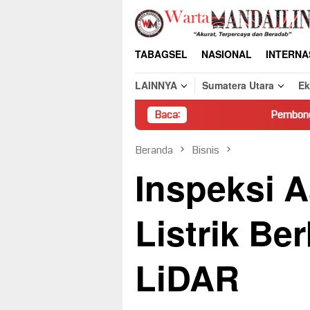
Loncat
ke
konten
TABAGSEL
NASIONAL
INTERNA
LAINNYA
Sumatera Utara
E
Baca:
Pembongkaran Paksa Rumah
Beranda
Bisnis
Inspeksi A
Listrik Be
LiDAR