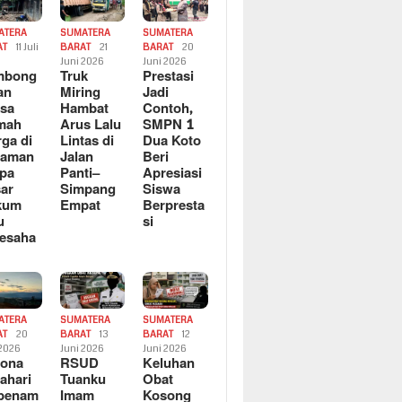
ATERA
SUMATERA
SUMATERA
AT
11 Juli
BARAT
21
BARAT
20
6
Juni 2026
Juni 2026
mbong
Truk
Prestasi
an
Miring
Jadi
sa
Hambat
Contoh,
mah
Arus Lalu
SMPN 1
ga di
Lintas di
Dua Koto
saman
Jalan
Beri
pa
Panti–
Apresiasi
ar
Simpang
Siswa
kum
Empat
Berpresta
u
si
esaha
ATERA
SUMATERA
SUMATERA
AT
20
BARAT
13
BARAT
12
 2026
Juni 2026
Juni 2026
sona
RSUD
Keluhan
ahari
Tuanku
Obat
rbenam
Imam
Kosong