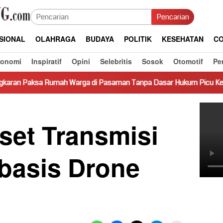
Pencarian
SIONAL
OLAHRAGA
BUDAYA
POLITIK
KESEHATAN
CO
konomi
Inspiratif
Opini
Selebritis
Sosok
Otomotif
Pe
 Warga di Pasaman Tanpa Dasar Hukum Picu Keresahan
Tr
set Transmisi
rbasis Drone