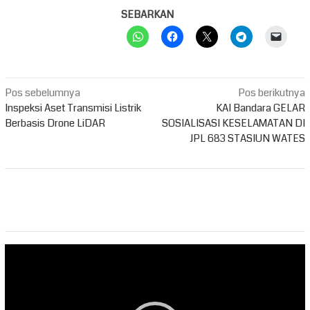
SEBARKAN
Navigasi
Pos sebelumnya
Pos berikutnya
pos
Inspeksi Aset Transmisi Listrik
KAI Bandara GELAR
Berbasis Drone LiDAR
SOSIALISASI KESELAMATAN DI
JPL 683 STASIUN WATES
Pemutar
Video