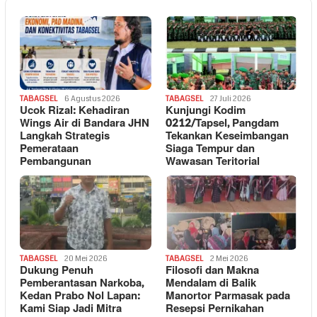
TABAGSEL
6 Agustus 2026
TABAGSEL
27 Juli 2026
Ucok Rizal: Kehadiran
Kunjungi Kodim
Wings Air di Bandara JHN
0212/Tapsel, Pangdam
Langkah Strategis
Tekankan Keseimbangan
Pemerataan
Siaga Tempur dan
Pembangunan
Wawasan Teritorial
TABAGSEL
20 Mei 2026
TABAGSEL
2 Mei 2026
Dukung Penuh
Filosofi dan Makna
Pemberantasan Narkoba,
Mendalam di Balik
Kedan Prabo Nol Lapan:
Manortor Parmasak pada
Kami Siap Jadi Mitra
Resepsi Pernikahan