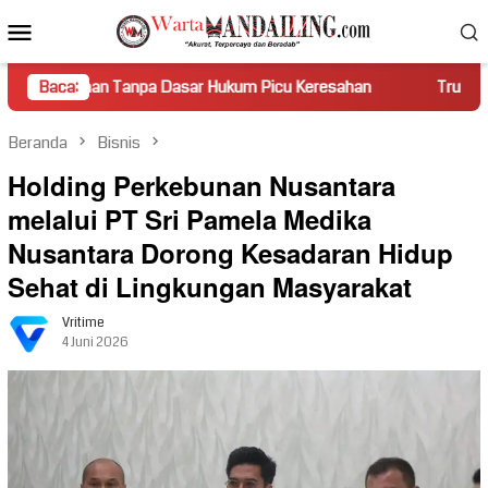
Loncat
Menu
ke
Mobile
konten
 Tanpa Dasar Hukum Picu Keresahan
Baca:
Truk Miring Hambat A
Beranda
Bisnis
Holding Perkebunan Nusantara
melalui PT Sri Pamela Medika
Nusantara Dorong Kesadaran Hidup
Sehat di Lingkungan Masyarakat
Vritime
4 Juni 2026