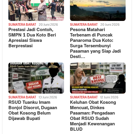
SUMATERA BARAT
20 Juni 2026
SUMATERA BARAT
20 Juni 2026
Prestasi Jadi Contoh,
Pesona Matahari
SMPN 1 Dua Koto Beri
Terbenam di Puncak
Apresiasi Siswa
Panaroma Dua Koto:
Berprestasi
Surga Tersembunyi
Pasaman yang Siap Jadi
Desti…
SUMATERA BARAT
13 Juni 2026
SUMATERA BARAT
12 Juni 2026
RSUD Tuanku Imam
Keluhan Obat Kosong
Bonjol Disorot, Dugaan
Mencuat, Dinkes
Obat Kosong Belum
Pasaman: Pengadaan
Dijawab Bupati
Obat RSUD Sudah
Menjadi Kewenangan
BLUD