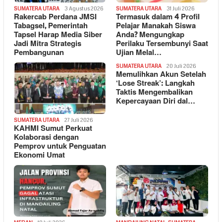
SUMATERA UTARA
3 Agustus 2026
SUMATERA UTARA
31 Juli 2026
Rakercab Perdana JMSI
Termasuk dalam 4 Profil
Tabagsel, Pemerintah
Pelajar Manakah Siswa
Tapsel Harap Media Siber
Anda? Mengungkap
Jadi Mitra Strategis
Perilaku Tersembunyi Saat
Pembangunan
Ujian Melal…
SUMATERA UTARA
20 Juli 2026
Memulihkan Akun Setelah
‘Lose Streak’: Langkah
Taktis Mengembalikan
Kepercayaan Diri dal…
SUMATERA UTARA
27 Juli 2026
KAHMI Sumut Perkuat
Kolaborasi dengan
Pemprov untuk Penguatan
Ekonomi Umat