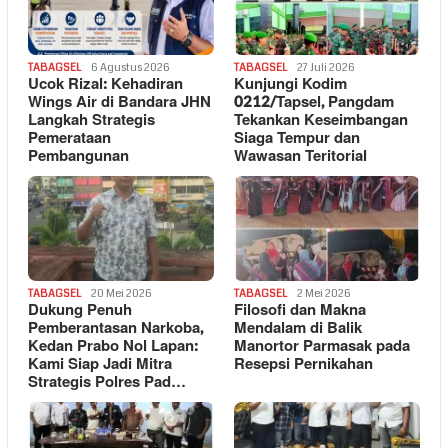
TABAGSEL
6 Agustus 2026
TABAGSEL
27 Juli 2026
Ucok Rizal: Kehadiran
Kunjungi Kodim
Wings Air di Bandara JHN
0212/Tapsel, Pangdam
Langkah Strategis
Tekankan Keseimbangan
Pemerataan
Siaga Tempur dan
Pembangunan
Wawasan Teritorial
TABAGSEL
20 Mei 2026
TABAGSEL
2 Mei 2026
Dukung Penuh
Filosofi dan Makna
Pemberantasan Narkoba,
Mendalam di Balik
Kedan Prabo Nol Lapan:
Manortor Parmasak pada
Kami Siap Jadi Mitra
Resepsi Pernikahan
Strategis Polres Pad…