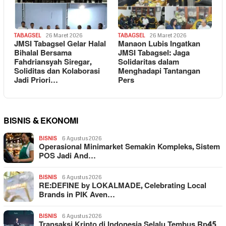
TABAGSEL
26 Maret 2026
TABAGSEL
26 Maret 2026
JMSI Tabagsel Gelar Halal
Manaon Lubis Ingatkan
Bihalal Bersama
JMSI Tabagsel: Jaga
Fahdriansyah Siregar,
Solidaritas dalam
Soliditas dan Kolaborasi
Menghadapi Tantangan
Jadi Priori…
Pers
BISNIS & EKONOMI
BISNIS
6 Agustus 2026
Operasional Minimarket Semakin Kompleks, Sistem
POS Jadi And…
BISNIS
6 Agustus 2026
RE:DEFINE by LOKALMADE, Celebrating Local
Brands in PIK Aven…
BISNIS
6 Agustus 2026
Transaksi Kripto di Indonesia Selalu Tembus Rp45