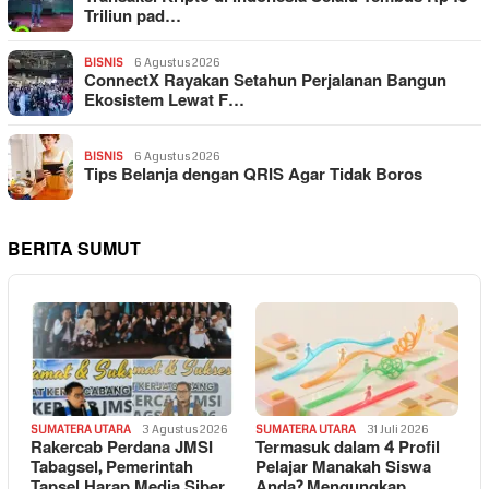
Triliun pad…
BISNIS
6 Agustus 2026
ConnectX Rayakan Setahun Perjalanan Bangun
Ekosistem Lewat F…
BISNIS
6 Agustus 2026
Tips Belanja dengan QRIS Agar Tidak Boros
BERITA SUMUT
SUMATERA UTARA
3 Agustus 2026
SUMATERA UTARA
31 Juli 2026
Rakercab Perdana JMSI
Termasuk dalam 4 Profil
Tabagsel, Pemerintah
Pelajar Manakah Siswa
Tapsel Harap Media Siber
Anda? Mengungkap