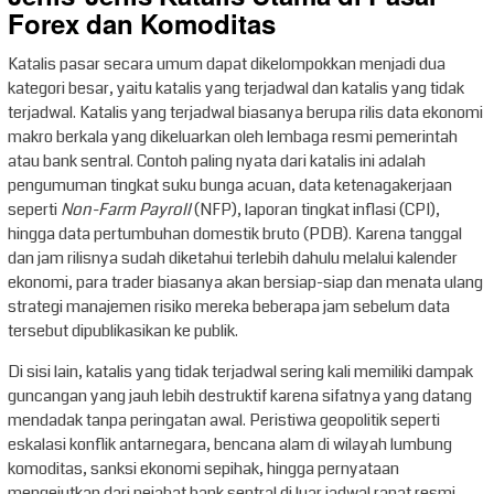
Forex dan Komoditas
Katalis pasar secara umum dapat dikelompokkan menjadi dua
kategori besar, yaitu katalis yang terjadwal dan katalis yang tidak
terjadwal. Katalis yang terjadwal biasanya berupa rilis data ekonomi
makro berkala yang dikeluarkan oleh lembaga resmi pemerintah
atau bank sentral. Contoh paling nyata dari katalis ini adalah
pengumuman tingkat suku bunga acuan, data ketenagakerjaan
seperti
Non-Farm Payroll
(NFP), laporan tingkat inflasi (CPI),
hingga data pertumbuhan domestik bruto (PDB). Karena tanggal
dan jam rilisnya sudah diketahui terlebih dahulu melalui kalender
ekonomi, para trader biasanya akan bersiap-siap dan menata ulang
strategi manajemen risiko mereka beberapa jam sebelum data
tersebut dipublikasikan ke publik.
Di sisi lain, katalis yang tidak terjadwal sering kali memiliki dampak
guncangan yang jauh lebih destruktif karena sifatnya yang datang
mendadak tanpa peringatan awal. Peristiwa geopolitik seperti
eskalasi konflik antarnegara, bencana alam di wilayah lumbung
komoditas, sanksi ekonomi sepihak, hingga pernyataan
mengejutkan dari pejabat bank sentral di luar jadwal rapat resmi