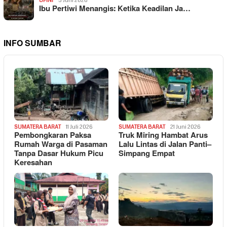
OPINI
5 Juni 2026
Ibu Pertiwi Menangis: Ketika Keadilan Ja…
INFO SUMBAR
SUMATERA BARAT
11 Juli 2026
SUMATERA BARAT
21 Juni 2026
Pembongkaran Paksa
Truk Miring Hambat Arus
Rumah Warga di Pasaman
Lalu Lintas di Jalan Panti–
Tanpa Dasar Hukum Picu
Simpang Empat
Keresahan