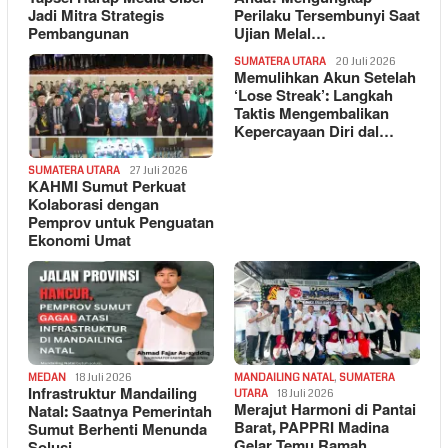
Jadi Mitra Strategis
Perilaku Tersembunyi Saat
Pembangunan
Ujian Melal…
SUMATERA UTARA
20 Juli 2026
Memulihkan Akun Setelah
‘Lose Streak’: Langkah
Taktis Mengembalikan
Kepercayaan Diri dal…
SUMATERA UTARA
27 Juli 2026
KAHMI Sumut Perkuat
Kolaborasi dengan
Pemprov untuk Penguatan
Ekonomi Umat
MEDAN
18 Juli 2026
MANDAILING NATAL
,
SUMATERA
Infrastruktur Mandailing
UTARA
18 Juli 2026
Merajut Harmoni di Pantai
Natal: Saatnya Pemerintah
Barat, PAPPRI Madina
Sumut Berhenti Menunda
Gelar Temu Ramah