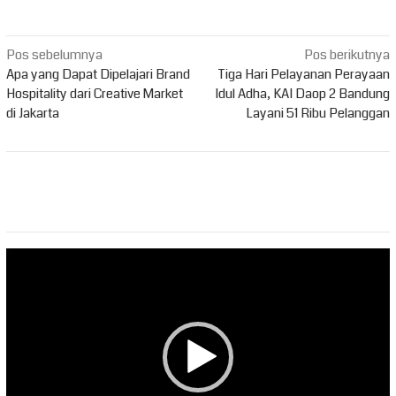
Navigasi
Pos sebelumnya
Pos berikutnya
pos
Apa yang Dapat Dipelajari Brand
Tiga Hari Pelayanan Perayaan
Hospitality dari Creative Market
Idul Adha, KAI Daop 2 Bandung
di Jakarta
Layani 51 Ribu Pelanggan
Pemutar
Video