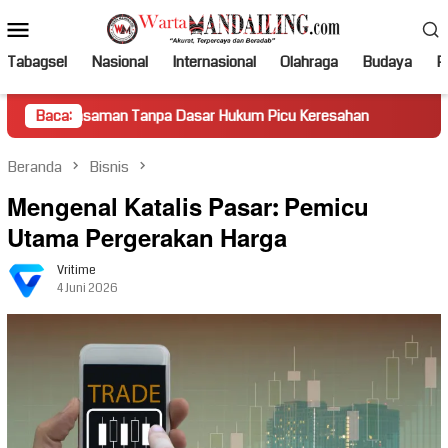
Loncat
Menu
ke
Mobile
konten
Tabagsel
Nasional
Internasional
Olahraga
Budaya
Po
man Tanpa Dasar Hukum Picu Keresahan
Baca:
Truk Miring Hamba
Beranda
Bisnis
Mengenal Katalis Pasar: Pemicu
Utama Pergerakan Harga
Vritime
4 Juni 2026