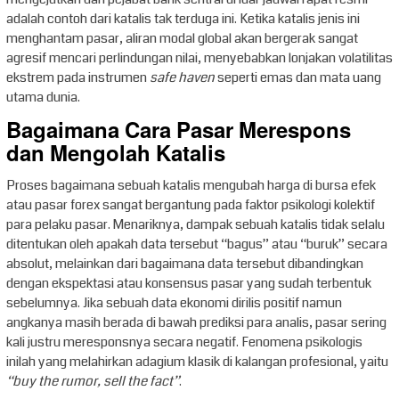
adalah contoh dari katalis tak terduga ini. Ketika katalis jenis ini
menghantam pasar, aliran modal global akan bergerak sangat
agresif mencari perlindungan nilai, menyebabkan lonjakan volatilitas
ekstrem pada instrumen
safe haven
seperti emas dan mata uang
utama dunia.
Bagaimana Cara Pasar Merespons
dan Mengolah Katalis
Proses bagaimana sebuah katalis mengubah harga di bursa efek
atau pasar forex sangat bergantung pada faktor psikologi kolektif
para pelaku pasar. Menariknya, dampak sebuah katalis tidak selalu
ditentukan oleh apakah data tersebut “bagus” atau “buruk” secara
absolut, melainkan dari bagaimana data tersebut dibandingkan
dengan ekspektasi atau konsensus pasar yang sudah terbentuk
sebelumnya. Jika sebuah data ekonomi dirilis positif namun
angkanya masih berada di bawah prediksi para analis, pasar sering
kali justru meresponsnya secara negatif. Fenomena psikologis
inilah yang melahirkan adagium klasik di kalangan profesional, yaitu
“buy the rumor, sell the fact”
.