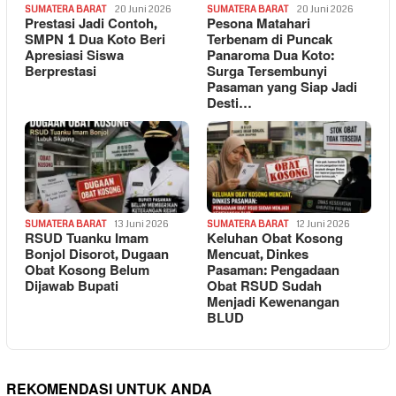
SUMATERA BARAT
20 Juni 2026
SUMATERA BARAT
20 Juni 2026
Prestasi Jadi Contoh,
Pesona Matahari
SMPN 1 Dua Koto Beri
Terbenam di Puncak
Apresiasi Siswa
Panaroma Dua Koto:
Berprestasi
Surga Tersembunyi
Pasaman yang Siap Jadi
Desti…
SUMATERA BARAT
13 Juni 2026
SUMATERA BARAT
12 Juni 2026
RSUD Tuanku Imam
Keluhan Obat Kosong
Bonjol Disorot, Dugaan
Mencuat, Dinkes
Obat Kosong Belum
Pasaman: Pengadaan
Dijawab Bupati
Obat RSUD Sudah
Menjadi Kewenangan
BLUD
REKOMENDASI UNTUK ANDA