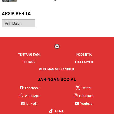
ARSIP BERITA
Arsip
Berita
TENTANG KAMI
KODE ETIK
REDAKSI
DISCLAIMER
PEDOMAN MEDIA SIBER
JARINGAN SOCIAL
Facebook
Twitter
WhatsApp
Instagram
Linkedin
Youtube
Tiktok