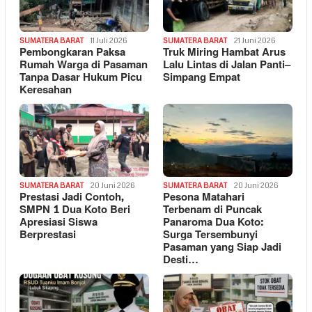
SUMATERA BARAT
11 Juli 2026
SUMATERA BARAT
21 Juni 2026
Pembongkaran Paksa
Truk Miring Hambat Arus
Rumah Warga di Pasaman
Lalu Lintas di Jalan Panti–
Tanpa Dasar Hukum Picu
Simpang Empat
Keresahan
SUMATERA BARAT
20 Juni 2026
SUMATERA BARAT
20 Juni 2026
Prestasi Jadi Contoh,
Pesona Matahari
SMPN 1 Dua Koto Beri
Terbenam di Puncak
Apresiasi Siswa
Panaroma Dua Koto:
Berprestasi
Surga Tersembunyi
Pasaman yang Siap Jadi
Desti…