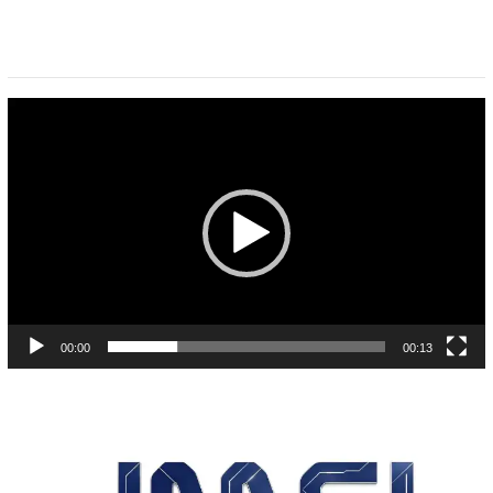
Pemutar
Video
00:00
00:13