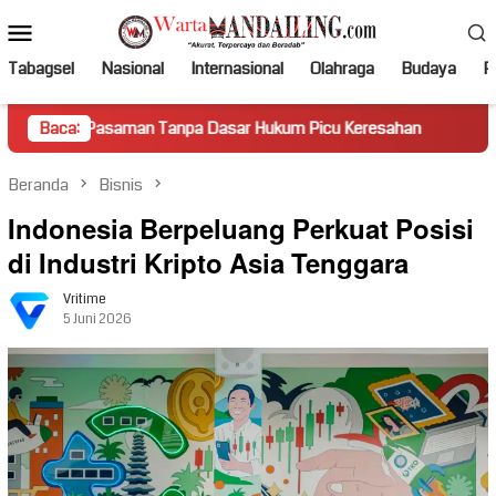
Loncat
Menu
ke
Mobile
konten
Tabagsel
Nasional
Internasional
Olahraga
Budaya
Po
saman Tanpa Dasar Hukum Picu Keresahan
Baca:
Truk Miring Ham
Beranda
Bisnis
Indonesia Berpeluang Perkuat Posisi
di Industri Kripto Asia Tenggara
Vritime
5 Juni 2026