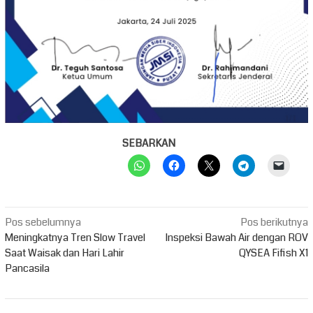
SEBARKAN
Navigasi
Pos sebelumnya
Pos berikutnya
pos
Meningkatnya Tren Slow Travel
Inspeksi Bawah Air dengan ROV
Saat Waisak dan Hari Lahir
QYSEA Fifish X1
Pancasila