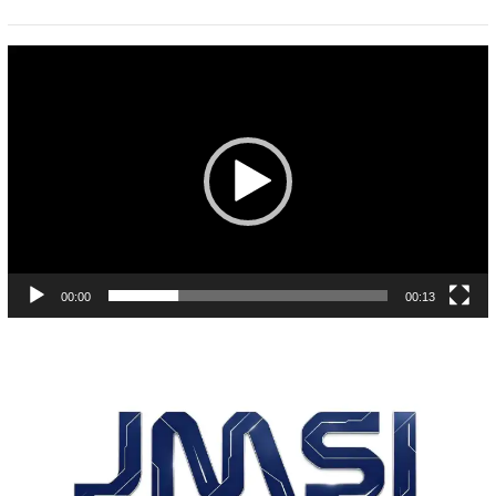
Pemutar
Video
00:00
00:13