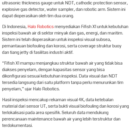
ultrasonic thickness gauge untuk NDT, cathodic protection sensor,
explosive gas detector, water sampler, dan robotic arm. Sistem ini
dapat dioperasikan oleh tim dua orang.
Di Indonesia,
Halo Robotics
menyediakan Fifish X1 untuk kebutuhan
inspeksi bawah air di sektor minyak dan gas, energi, dan maritim.
Sistem ini telah dioperasikan untuk inspeksi visual subsea,
pemantauan biofouling dan korosi, serta coverage struktur buoy
dan tiang jetty di fasilitas industri aktif.
“Fifish X1 mampu menjangkau struktur bawah air yang tidak bisa
diakses penyelam, dengan kapasitas sensor yang bisa
dikonfigurasi sesuai kebutuhan inspeksi. Data visual dan NDT
tersedia langsung dari satu platform tanpa perlu menurunkan tim
penyelam,” ujar Halo Robotics.
Hasil inspeksi mencakup rekaman visual 4K, data ketebalan
material dari sensor UT, serta bukti visual biofouling dan korosi yang
terlokalisasi pada area spesifik. Seluruh data mendukung
perencanaan maintenance bawah air yang lebih terstruktur dan
terdokumentasi.