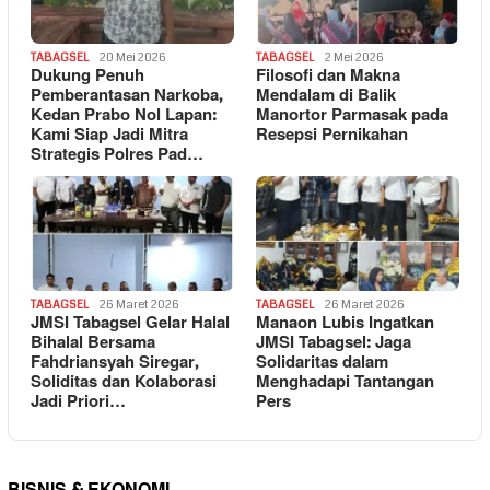
TABAGSEL
20 Mei 2026
TABAGSEL
2 Mei 2026
Dukung Penuh
Filosofi dan Makna
Pemberantasan Narkoba,
Mendalam di Balik
Kedan Prabo Nol Lapan:
Manortor Parmasak pada
Kami Siap Jadi Mitra
Resepsi Pernikahan
Strategis Polres Pad…
TABAGSEL
26 Maret 2026
TABAGSEL
26 Maret 2026
JMSI Tabagsel Gelar Halal
Manaon Lubis Ingatkan
Bihalal Bersama
JMSI Tabagsel: Jaga
Fahdriansyah Siregar,
Solidaritas dalam
Soliditas dan Kolaborasi
Menghadapi Tantangan
Jadi Priori…
Pers
BISNIS & EKONOMI