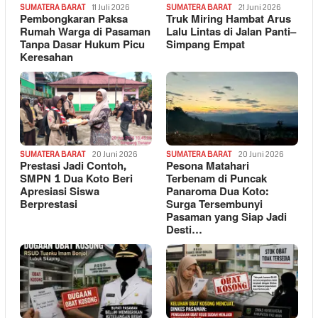
SUMATERA BARAT
11 Juli 2026
SUMATERA BARAT
21 Juni 2026
Pembongkaran Paksa
Truk Miring Hambat Arus
Rumah Warga di Pasaman
Lalu Lintas di Jalan Panti–
Tanpa Dasar Hukum Picu
Simpang Empat
Keresahan
SUMATERA BARAT
20 Juni 2026
SUMATERA BARAT
20 Juni 2026
Prestasi Jadi Contoh,
Pesona Matahari
SMPN 1 Dua Koto Beri
Terbenam di Puncak
Apresiasi Siswa
Panaroma Dua Koto:
Berprestasi
Surga Tersembunyi
Pasaman yang Siap Jadi
Desti…