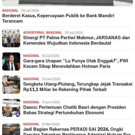
NASIONAL
29 Juli 2026
Berderet Kasus, Kepercayaan Publik ke Bank Mandiri
Terancam
ADVERTORIAL
,
NASIONAL
25 Juli 2026
Sinergi PT Palma Pertiwi Makmur, JARSANAS dan
Kemendes Wujudkan Indonesia Berdaulat
NASIONAL
19 Juli 2026
Gara-gara Ucapan “Lu Punya Otak Enggak?”, PWI
Kecam Sikap Merendahkan Hotman Paris
NASIONAL
21 Juni 2026
Sengketa Utang-Piutang, Terungkap Jejak Transaksi
Rp11,1 Miliar ke Rekening Pihak Terkait
NASIONAL
9 Juni 2026
Dasco: Pertemuan Chatib Basri dengan Presiden
Bahas Strategi Pertumbuhan Ekonomi
NASIONAL
10 Mei 2026
Jadi Bagian Rakernas PERADI SAI 2026, Ongki
Saputra Tekankan Pentingnya Adaptasi Hukum Era