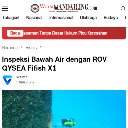
Loncat
Menu
ke
Mobile
konten
Tabagsel
Nasional
Internasional
Olahraga
Budaya
Po
Pasaman Tanpa Dasar Hukum Picu Keresahan
Baca:
Truk Miring 
Beranda
Bisnis
Inspeksi Bawah Air dengan ROV
QYSEA Fifish X1
Vritime
5 Juni 2026