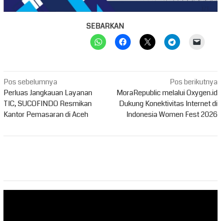
SEBARKAN
Navigasi
Pos sebelumnya
Pos berikutnya
pos
Perluas Jangkauan Layanan
MoraRepublic melalui Oxygen.id
TIC, SUCOFINDO Resmikan
Dukung Konektivitas Internet di
Kantor Pemasaran di Aceh
Indonesia Women Fest 2026
Pemutar
Video