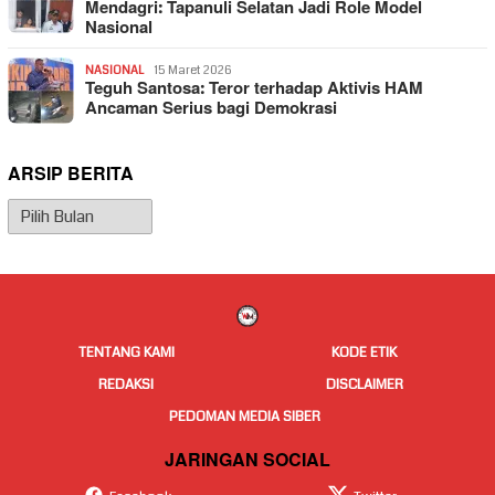
Mendagri: Tapanuli Selatan Jadi Role Model
Nasional
NASIONAL
15 Maret 2026
Teguh Santosa: Teror terhadap Aktivis HAM
Ancaman Serius bagi Demokrasi
ARSIP BERITA
Arsip
Berita
TENTANG KAMI
KODE ETIK
REDAKSI
DISCLAIMER
PEDOMAN MEDIA SIBER
JARINGAN SOCIAL