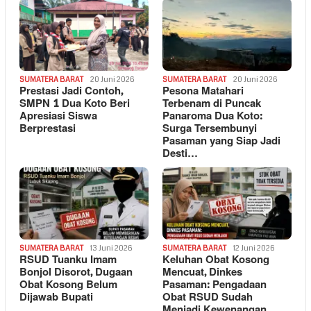
SUMATERA BARAT
20 Juni 2026
SUMATERA BARAT
20 Juni 2026
Prestasi Jadi Contoh,
Pesona Matahari
SMPN 1 Dua Koto Beri
Terbenam di Puncak
Apresiasi Siswa
Panaroma Dua Koto:
Berprestasi
Surga Tersembunyi
Pasaman yang Siap Jadi
Desti…
SUMATERA BARAT
13 Juni 2026
SUMATERA BARAT
12 Juni 2026
RSUD Tuanku Imam
Keluhan Obat Kosong
Bonjol Disorot, Dugaan
Mencuat, Dinkes
Obat Kosong Belum
Pasaman: Pengadaan
Dijawab Bupati
Obat RSUD Sudah
Menjadi Kewenangan