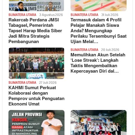
SUMATERA UTARA
3 Agustus 2026
SUMATERA UTARA
31 Juli 2026
Rakercab Perdana JMSI
Termasuk dalam 4 Profil
Tabagsel, Pemerintah
Pelajar Manakah Siswa
Tapsel Harap Media Siber
Anda? Mengungkap
Jadi Mitra Strategis
Perilaku Tersembunyi Saat
Pembangunan
Ujian Melal…
SUMATERA UTARA
20 Juli 2026
Memulihkan Akun Setelah
‘Lose Streak’: Langkah
Taktis Mengembalikan
Kepercayaan Diri dal…
SUMATERA UTARA
27 Juli 2026
KAHMI Sumut Perkuat
Kolaborasi dengan
Pemprov untuk Penguatan
Ekonomi Umat