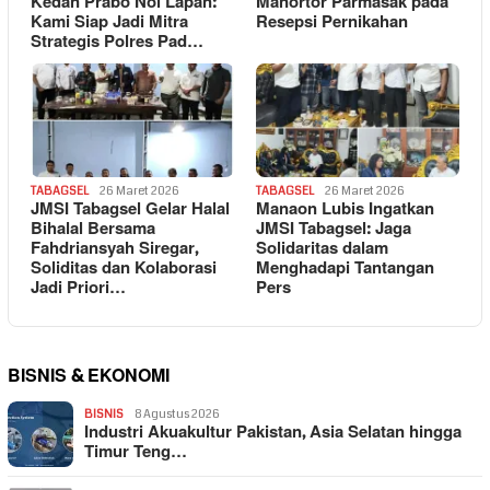
Kedan Prabo Nol Lapan:
Manortor Parmasak pada
Kami Siap Jadi Mitra
Resepsi Pernikahan
Strategis Polres Pad…
TABAGSEL
26 Maret 2026
TABAGSEL
26 Maret 2026
JMSI Tabagsel Gelar Halal
Manaon Lubis Ingatkan
Bihalal Bersama
JMSI Tabagsel: Jaga
Fahdriansyah Siregar,
Solidaritas dalam
Soliditas dan Kolaborasi
Menghadapi Tantangan
Jadi Priori…
Pers
BISNIS & EKONOMI
BISNIS
8 Agustus 2026
Industri Akuakultur Pakistan, Asia Selatan hingga
Timur Teng…