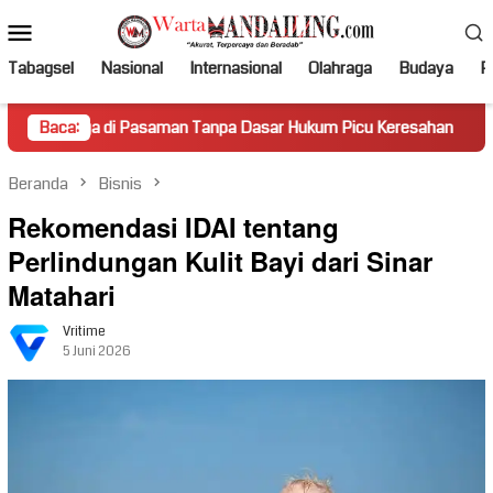
Loncat
Menu
ke
Mobile
konten
Tabagsel
Nasional
Internasional
Olahraga
Budaya
Po
 Pasaman Tanpa Dasar Hukum Picu Keresahan
Baca:
Truk Miring 
Beranda
Bisnis
Rekomendasi IDAI tentang
Perlindungan Kulit Bayi dari Sinar
Matahari
Vritime
5 Juni 2026