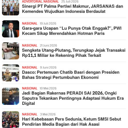
ADVERTORIAL
,
NASIONAL
25 Juli 2026
Sinergi PT Palma Pertiwi Makmur, JARSANAS dan
Kemendes Wujudkan Indonesia Berdaulat
NASIONAL
19 Juli 2026
Gara-gara Ucapan “Lu Punya Otak Enggak?”, PWI
Kecam Sikap Merendahkan Hotman Paris
NASIONAL
21 Juni 2026
Sengketa Utang-Piutang, Terungkap Jejak Transaksi
Rp11,1 Miliar ke Rekening Pihak Terkait
NASIONAL
9 Juni 2026
Dasco: Pertemuan Chatib Basri dengan Presiden
Bahas Strategi Pertumbuhan Ekonomi
NASIONAL
10 Mei 2026
Jadi Bagian Rakernas PERADI SAI 2026, Ongki
Saputra Tekankan Pentingnya Adaptasi Hukum Era
Digital
NASIONAL
3 Mei 2026
Hari Kebebasan Pers Sedunia, Ketum SMSI Sebut
Pendirian Media Bagian dari Hak Asasi