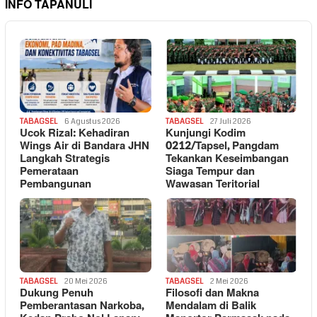
INFO TAPANULI
TABAGSEL
6 Agustus 2026
TABAGSEL
27 Juli 2026
Ucok Rizal: Kehadiran
Kunjungi Kodim
Wings Air di Bandara JHN
0212/Tapsel, Pangdam
Langkah Strategis
Tekankan Keseimbangan
Pemerataan
Siaga Tempur dan
Pembangunan
Wawasan Teritorial
TABAGSEL
20 Mei 2026
TABAGSEL
2 Mei 2026
Dukung Penuh
Filosofi dan Makna
Pemberantasan Narkoba,
Mendalam di Balik