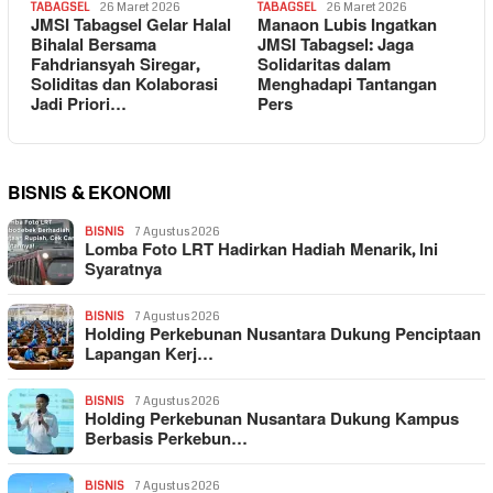
TABAGSEL
26 Maret 2026
TABAGSEL
26 Maret 2026
JMSI Tabagsel Gelar Halal
Manaon Lubis Ingatkan
Bihalal Bersama
JMSI Tabagsel: Jaga
Fahdriansyah Siregar,
Solidaritas dalam
Soliditas dan Kolaborasi
Menghadapi Tantangan
Jadi Priori…
Pers
BISNIS & EKONOMI
BISNIS
7 Agustus 2026
Lomba Foto LRT Hadirkan Hadiah Menarik, Ini
Syaratnya
BISNIS
7 Agustus 2026
Holding Perkebunan Nusantara Dukung Penciptaan
Lapangan Kerj…
BISNIS
7 Agustus 2026
Holding Perkebunan Nusantara Dukung Kampus
Berbasis Perkebun…
BISNIS
7 Agustus 2026