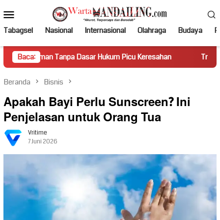
Loncat
Menu
ke
Mobile
konten
Tabagsel
Nasional
Internasional
Olahraga
Budaya
Po
Tanpa Dasar Hukum Picu Keresahan
Baca:
Truk Miring Hambat Aru
Beranda
Bisnis
Apakah Bayi Perlu Sunscreen? Ini
Penjelasan untuk Orang Tua
Vritime
7 Juni 2026