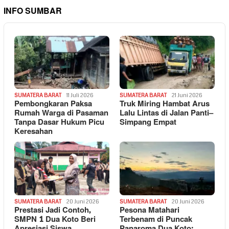
INFO SUMBAR
SUMATERA BARAT
11 Juli 2026
SUMATERA BARAT
21 Juni 2026
Pembongkaran Paksa
Truk Miring Hambat Arus
Rumah Warga di Pasaman
Lalu Lintas di Jalan Panti–
Tanpa Dasar Hukum Picu
Simpang Empat
Keresahan
SUMATERA BARAT
20 Juni 2026
SUMATERA BARAT
20 Juni 2026
Prestasi Jadi Contoh,
Pesona Matahari
SMPN 1 Dua Koto Beri
Terbenam di Puncak
Apresiasi Siswa
Panaroma Dua Koto: