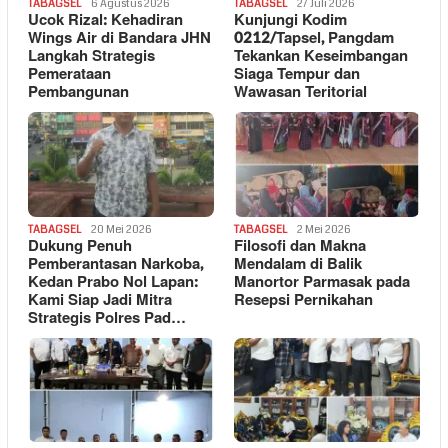
TABAGSEL
6 Agustus 2026
TABAGSEL
27 Juli 2026
Ucok Rizal: Kehadiran
Kunjungi Kodim
Wings Air di Bandara JHN
0212/Tapsel, Pangdam
Langkah Strategis
Tekankan Keseimbangan
Pemerataan
Siaga Tempur dan
Pembangunan
Wawasan Teritorial
TABAGSEL
20 Mei 2026
TABAGSEL
2 Mei 2026
Dukung Penuh
Filosofi dan Makna
Pemberantasan Narkoba,
Mendalam di Balik
Kedan Prabo Nol Lapan:
Manortor Parmasak pada
Kami Siap Jadi Mitra
Resepsi Pernikahan
Strategis Polres Pad…