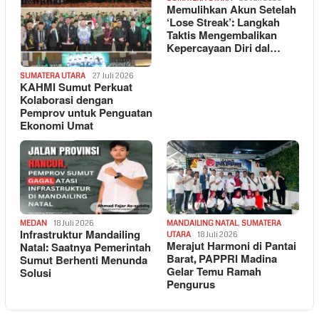
Memulihkan Akun Setelah
‘Lose Streak’: Langkah
Taktis Mengembalikan
Kepercayaan Diri dal…
SUMATERA UTARA
27 Juli 2026
KAHMI Sumut Perkuat
Kolaborasi dengan
Pemprov untuk Penguatan
Ekonomi Umat
MEDAN
18 Juli 2026
MANDAILING NATAL
,
SUMATERA
Infrastruktur Mandailing
UTARA
18 Juli 2026
Merajut Harmoni di Pantai
Natal: Saatnya Pemerintah
Barat, PAPPRI Madina
Sumut Berhenti Menunda
Gelar Temu Ramah
Solusi
Pengurus