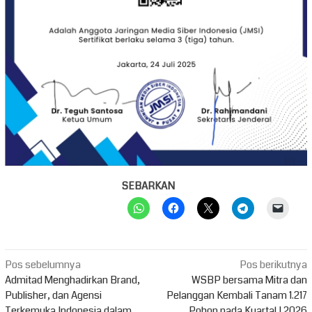
SEBARKAN
Navigasi
Pos sebelumnya
Pos berikutnya
pos
Admitad Menghadirkan Brand,
WSBP bersama Mitra dan
Publisher, dan Agensi
Pelanggan Kembali Tanam 1.217
Terkemuka Indonesia dalam
Pohon pada Kuartal I 2026